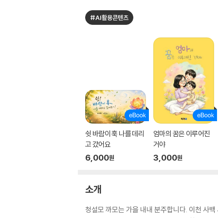
#AI활용콘텐츠
쉿 바람이 훅 나를 데리
엄마의 꿈은 이루어진
고 갔어요
거야
6,000
3,000
원
원
소개
청설모 까모는 가을 내내 분주합니다. 이천 사백