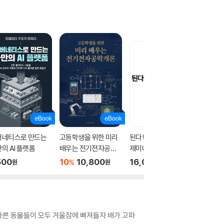
버네티스로 만드는
고등학생을 위한 미리
된다! 하루 만에 끝내는
외국인·
의 AI 플랫폼
배우는 전기전자공학
제미나이 활용법
전략
개론
500
10
10,800
16,000
6,500
%
원
원
원
 다른 동물들이 모두 겨울잠에 빠져들자 배가 고파