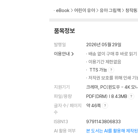
eBook
어린이 유아
유아 그림책
창작동
품목정보
발행일
2026년 05월 29일
이용안내
배송 없이 구매 후 바로 읽기
이용기간 제한없음
TTS 가능
저작권 보호를 위해 인쇄 기
지원기기
크레마, PC(윈도우 - 4K 
파일/용량
PDF(DRM) | 8.43MB
글자 수/ 페이지
약 46쪽
수
ISBN13
9791143806833
AI 활용 여부
본 도서는 AI를 활용해 제작