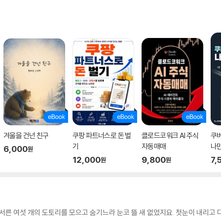
겨울을 건넌 친구
쿠팡 파트너스로 돈 벌
클로드코워크 AI 주식
쿠
기
자동매매
나만
6,000
원
12,000
9,800
7,
원
원
 서른 여섯 개의 도토리를 모으고 숨기느라 눈코 뜰 새 없었지요. 첫눈이 내리고