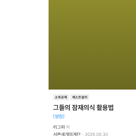
소득공제
베스트셀러
그들의 잠재의식 활용법
양장
리그파
저
서른세개의계단
2026.06.30.