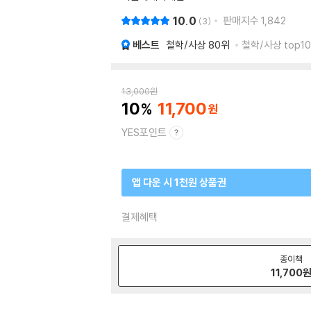
10.0
판매지수
1,842
3
베스트
철학/사상
80위
철학/사상 top10
13,000
원
10
11,700
YES포인트
앱 다운 시 1천원 상품권
결제혜택
종이책
11,700