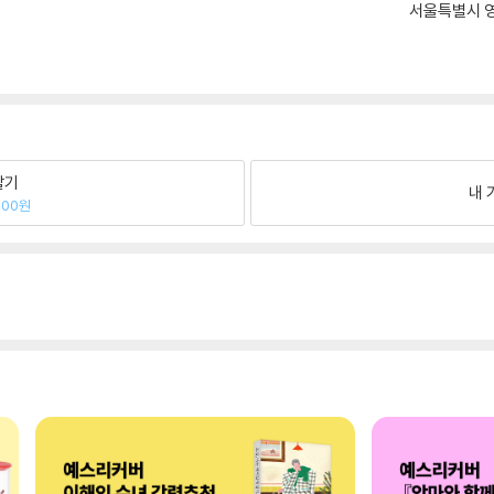
서울특별시 영
팔기
내 
300원