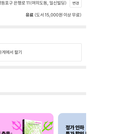
등포구 은행로 11(여의도동, 일신빌딩)
변경
유료
(도서 15,000원 이상 무료)
가게에서 팔기