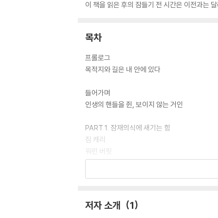
이 책을 읽은 후의 잠들기 전 시간은 이전과는 달
목차
프롤로그
목적지와 길은 내 안에 있다
들어가며
인생의 핸들을 쥔, 보이지 않는 거인
PART 1. 잠재의식에 새기는 힘
짐 캐리
워런 버핏
스콧 애덤스
클레멘트 스톤
PART 2. 꿈과 가수면의 문
저자 소개
1
에디슨