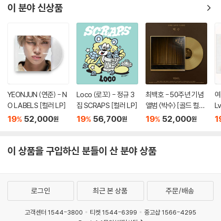
이 분야 신상품
YEONJUN (연준) - N
Loco (로꼬) - 정규 3
최백호 - 50주년 기념
여
O LABELS [컬러 LP]
집 SCRAPS [컬러 LP]
앨범 〈박수〉 [골드 컬러
L
LP]
19
52,000
19
56,700
19
52,000
1
%
%
%
원
원
원
이 상품을 구입하신 분들이 산 분야 상품
로그인
최근 본 상품
주문/배송
고객센터 1544-3800
티켓 1544-6399
중고샵 1566-4295