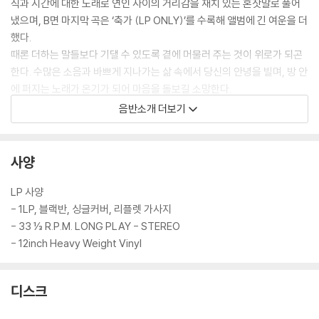
식과 시간에 대한 노래로 연인 사이의 거리감을 재치 있는 혼잣말로 풀어
냈으며, B면 마지막 곡은 ‘축가 (LP ONLY)’를 수록해 앨범에 긴 여운을 더
했다.
때론 더하는 말들보다 기댈 수 있도록 곁에 머물러 주는 것이 위로가 되곤
한다. 수많은 소음과 바쁘게 지나가는 삶 속에서 당신의 안녕을 빌며, 방 안
에 퍼지는 노래가 온기가 되어 마음을 돌보길 소망한다.
음반소개 더보기
LP CREDIT
LP A&R, M&P 매니저 : 구교영
래커 커팅 엔지니어 : 백희성 (마장뮤직앤픽처스 스튜디오)
사양
커팅 머신 : Neumann VMS70, Neumann SX74 cutterhead
LP 프레싱 : 마장뮤직앤픽처스㈜
LP 사양
LP 디자인 : Soyo (roommania)
- 1LP, 블랙반, 싱글커버, 리플렛 가사지
- 33 ⅓ R.P.M. LONG PLAY - STEREO
ⓟ 2023 615 & ⓒ 2026 Machang Music & Pictures Co., Ltd. Man
- 12inch Heavy Weight Vinyl
ufactured and Released by Machang Music & Pictures Co., Ltd.
All Rights Reserved. Unauthorized Duplication and Lending are
디스크
Prohibited. Under the License from 615. Made in Republic of K
orea. 2026.07. MCKL 1217 | www.mcmp.co.kr