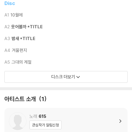
Disc
LP 구매시 참고 사항 안내드립니다.
A1
10월에
※ 재킷/구성품/포장 상태
A2
웃어볼까 *TITLE
1) 제작/배송 과정에 따라 경미한 재킷 주름, 모서리 눌림, 갈라짐이 발생
A3
밤새 *TITLE
할 수 있으며 속지(이너 슬리브)는 디스크와의 접촉으로 인해 갈라질 수
있습니다.
A4
겨울편지
외관상 불량 확인되는 상품을 개봉 시엔 반품/교환 처리 불가합니다.
2) 디스크 라벨은 공정상 매끄럽게 부착되지 않을 수도 있으며 겉포장 비
A5
그대의 계절
닐은 품질보증대상이 아닙니다.
3) 일본 제작 LP는 대부분 겉비닐이 밀봉되어 있지 않습니다.
디스크 더보기
4) 디지털 다운로드 코드는 본사에서 공지 없이 증정 종료될 수 있습니다.
※ 재생 불량
아티스트 소개
1
1) 침압 조절 기능이 없는 턴테이블을 사용하시는 경우, (주로 올인원 형태
모델) 다이내믹 사운드의 편차가 큰 트랙을 재생할 때 이상 현상이 발생할
노래
615
수 있습니다.
기기 문제로 인해 발생하는 재생 불량 현상에 대해서는 반품/교환이 불가
관심작가 알림신청
하니 침압 조절이 가능한 기기에서 재생하실 것을 권유 드립니다.