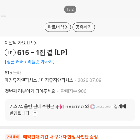
1
/
2
파트너샵
공유하기
이달의 가요 LP
615 - 1집 곁 [LP]
LP
싱글 커버 / 리플렛 가사지
615
노래
마장뮤직앤픽처스
/
마장뮤직앤픽처스
2026.07.09.
첫번째 리뷰어가 되어주세요
판매지수
906
예스24 음반 판매 수량은
와
집계에
반영됩니다.
예약판매 기간 내 구매자 한정 사인반 증정
구매혜택