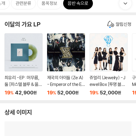
소개
관련분류
품목정보
음반 속으로
이달의 가요 LP
알림신청
최유리 - EP : 머무름,
제국의 아이들 (Ze:A)
쥬얼리 (Jewelry) - J
구
둘 [파스텔 블루 & 올리
- Emperor of the E
ewel Box [투명 블루
M
브 그린 컬러 10인치 Vi
mpire [립타이드 컬러
컬러 LP]
P
19
42,900
19
52,000
19
52,000
1
%
%
%
원
원
원
nyl]
LP]
상세 이미지