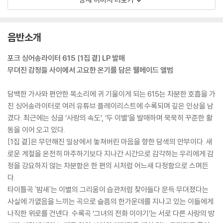
음반소개
포크 싱어송라이터 615 [1집 곁] LP 발매
무뎌진 감정들 사이에서 고요한 온기를 담은 웰메이드 앨범
담백한 가사와 편안한 목소리에 귀 기울이게 되는 615는 차분한 호흡을 가
진 싱어송라이터로 여러 유튜브 플레이리스트에 수록되며 깊은 인상을 남
겼다. 최근에는 싱글 ‘사랑의 속도’, ‘두 이별’을 발매하며 묵묵히 꾸준한 활
동을 이어 오고 있다.
[1집 곁]은 무던해진 일상에서 놓쳐버린 마음을 향한 담색의 안부이다. 새
로운 계절을 온전히 마주하기보다 지나간 시간으로 감각하는 우리에게 감
정을 강요하지 않는 차분함은 한 편의 시처럼 어느새 다정함으로 스며든
다.
타이틀곡 '밤새'는 이별의 그리움이 습관처럼 찾아들다 문득 무뎌졌다는
사실에 가엾음을 느끼는 곡으로 슬픔의 한가운데를 지나고 있는 이들에게
나직한 위로를 건넨다. 수록곡 ‘그녀의 전화 이야기’는 서로 다른 사랑의 방