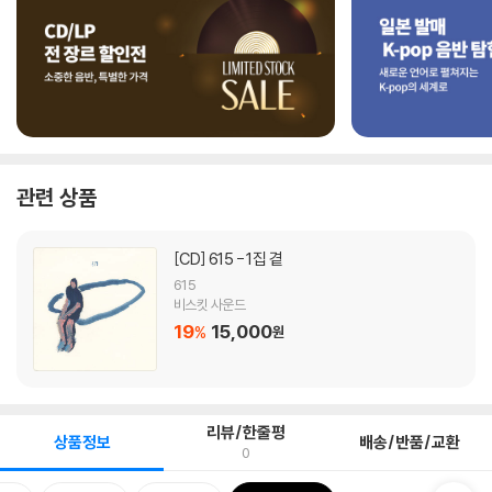
관련 상품
[CD]
615 - 1집 곁
615
비스킷 사운드
19
15,000
%
원
리뷰/한줄평
상품정보
배송/반품/교환
0