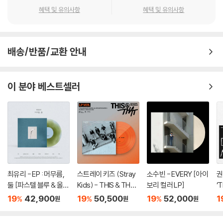
혜택 및 유의사항
혜택 및 유의사항
배송/반품/교환 안내
이 분야 베스트셀러
최유리 - EP : 머무름,
스트레이 키즈 (Stray
소수빈 - EVERY [아이
권
둘 [파스텔 블루 & 올리
Kids) - THIS & THAT
보리 컬러 LP]
‘
브 그린 컬러 10인치 Vi
[LP VER.]
러
19
42,900
19
50,500
19
52,000
1
%
%
%
원
원
원
nyl]