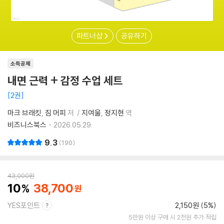
파트너샵
공유하기
소득공제
내면 근력 + 감정 수업 세트
2권
마크 브래킷
짐 머피
저
지여울
정지현
역
비즈니스북스
2026.05.29.
9.3
190
43,000
원
10
38,700
YES포인트
2,150원 (5%)
5만원 이상 구매 시 2천원 추가 적립