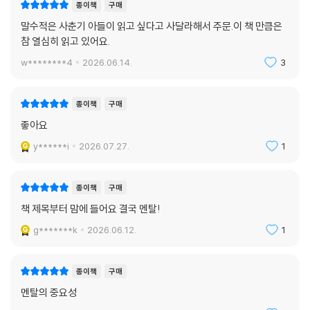
고 실제 변화로 이어지도록 돕는다. 인간의 역량은 고정된 것이 아니다. 노
종이책
구매
력의 방향이 정교해질 때, 잠재력은 현실이 될 수 있다. 내면 근력이란 반복
말수적은 사춘기 아들이 읽고 싶다고 사달라해서 주문.이 책 만큼은
된 단련을 통해 축적되는 힘이며, 자신의 잠재력을 신뢰하며 끝까지 나아
참 열심히 읽고 있어요.
가는 과정 그 자체에서 완성된다.
w********4
2026.06.14.
3
더 충만한 삶으로 나아가는 힘
전 세계 75만 독자가 선택한 인생의 지침서
종이책
구매
좋아요
『내면 근력』이 다른 자기계발서와 분명히 구별되는 지점은, 성공과 성취,
y******i
2026.07.27.
1
소유와 같은 외적 기준을 목표로 삼지 않는다는 데 있다. 이 책은 오히려 우
리가 당연하게 여겨온 성공의 정의를 되묻고, 삶의 중심을 외부의 평가가
아닌 자신의 내면과 가치로 옮겨놓도록 이끈다.
종이책
구매
책 제목부터 맘에 들어요 결국 멘탈!
저자는 더 충만한 삶을 사는 길과 탁월한 성취를 이루는 길이 서로 다른 길
g*******k
2026.06.12.
1
이 아니라고 강조한다. ‘내면 근력 훈련’의 마인드셋은 자신의 가능성을 신
뢰하며 현재에 몰입하고, 실패를 성장의 일부로 받아들이며, 타인과의 관
계 속에서 의미를 느끼는 삶을 살도록 이끈다. 이 과정 자체가 바로 높은 성
종이책
구매
취다.
멘탈의 중요성