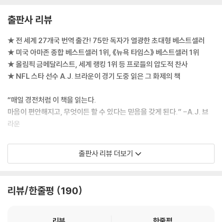
감정 조절에 관계를 활용하는 다섯 가지 방법
출판사 리뷰
제12장 감정 조절 예산 최적화하기
감정 조절 예산을 좌우하는 세 가지 요소
★ 전 세계 27개국 번역 출간! 75만 독자가 열광한 초대형 베스트셀러
신체 활동으로 감정 조절 기술을 향상시킬 수 있다
★ 미국 아마존 종합 베스트셀러 1위, 《뉴욕 타임스》 베스트셀러 1위
올바른 영양 섭취로 감정의 건강을 유지하자
★ 올림픽 금메달리스트, 세계 랭킹 1위 등 프로들의 압도적 찬사
수면은 지친 감정의 회복을 돕는다
★ NFL 스타 선수 A.J. 브라운이 경기 도중 읽은 그 화제의 책
제5부 감정 조절도 습관이다
“매일 경전처럼 이 책을 읽는다.
제13장 아이들도 감정 조절을 배울 수 있다
마음이 편안해지고, 무엇이든 할 수 있다는 믿음을 갖게 된다.” -A.J. 브
교실은 감정 조절의 실험실이다
라운
감정조절은 가르칠 수 있는 기술이다
교실에서의 감정 조절 연습
전 세계를 뒤흔든 한 권의 책
출판사 리뷰 더보기
감정 조절은 평생 연습해야 하는 영역이다
경기 중 책을 펼친 NFL 선수, 그리고 베스트셀러의 탄생
제14장 메타 모먼트, 최고의 내가 되는 순간
2025년 1월, NFL 경기가 펼쳐지던 경기 도중 벤치에서 한 선수가 책을 꺼
리뷰/한줄평
190
감정 조절은 최고의 나를 만들어준다
내 읽는 장면이 생중계를 통해 포착되며 전 세계의 이목을 집중시켰다. 필
메타 모먼트: 최고의 자아를 선택하는 기술
라델피아 이글스의 주전 선수 A.J. 브라운이 치열한 경기 한가운데서 흔들
‘최고의 나’와 ‘지금의 나’ 사이의 거리 좁히기
리지 않기 위해 선택한 것은 다름 아닌 한 권의 책이었다. 그가 읽은 책은
리뷰
한줄평