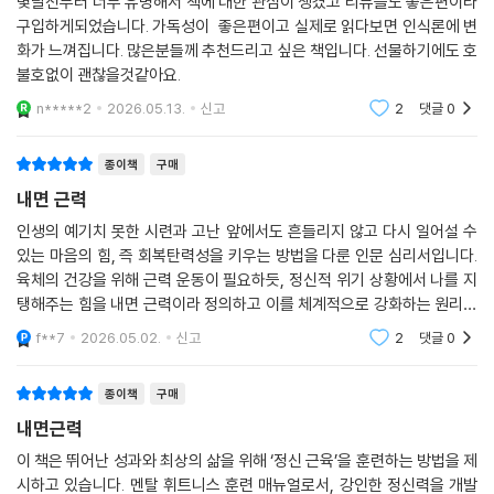
몇달전부터 너무 유명해서 책에 대한 관심이 생겼고 리뷰들도 좋은편이라
외부 환경을 통제할 수 없다면, 내면을 단련하는 것이 유일한 해법이다. 특
구입하게되었습니다. 가독성이 좋은편이고 실제로 읽다보면 인식론에 변
히 불확실성이 일상이 된 지금, 흔들리지 않는 기준과 집중력을 갖추는 일
화가 느껴집니다. 많은분들께 추천드리고 싶은 책입니다. 선물하기에도 호
은 선택이 아니라 필수에 가깝다.
불호없이 괜찮을것같아요.
n*****2
2026.05.13.
신고
2
댓글
0
이 책은 단순한 자기계발서가 아니다. 압박 속에서도 흔들리지 않고, 실패
를 성장으로 전환하며, 원하는 목표를 끝내 성취해내는 사람들의 ‘기초 체
종이책
구매
력’을 다루는 실천서다. 외적 성취에 휘둘리지 않고 자신만의 기준과 평온
을 지키고 싶은 독자라면, 이 책은 내면을 단단히 세우는 구체적인 방향과
내면 근력
방법을 제시해줄 것이다.
인생의 예기치 못한 시련과 고난 앞에서도 흔들리지 않고 다시 일어설 수
있는 마음의 힘, 즉 회복탄력성을 키우는 방법을 다룬 인문 심리서입니다.
어떻게 내면을 단단하게 다질 수 있을까
육체의 건강을 위해 근력 운동이 필요하듯, 정신적 위기 상황에서 나를 지
누구나 실천 가능한 6단계 근력 강화법
탱해주는 힘을 내면 근력이라 정의하고 이를 체계적으로 강화하는 원리를
알려줍니다.
f**7
2026.05.02.
신고
2
댓글
0
『내면 근력』은 2009년 처음 출간된 이후, 수많은 프로선수들이 슬럼프를
극복하고 ‘커리어 하이’를 달성하는 데 결정적인 전환점을 만들어준 책으
종이책
구매
로 입소문을 타왔다. 저자 짐 머피는 세계 정상급 선수와 리더들을 코칭하
내면근력
며 축적한 경험을 바탕으로, 내면 근력을 기르는 과정을 6단계 훈련 체계
로 정교하게 구조화했다.
이 책은 뛰어난 성과와 최상의 삶을 위해 ‘정신 근육’을 훈련하는 방법을 제
시하고 있습니다. 멘탈 휘트니스 훈련 매뉴얼로서, 강인한 정신력을 개발