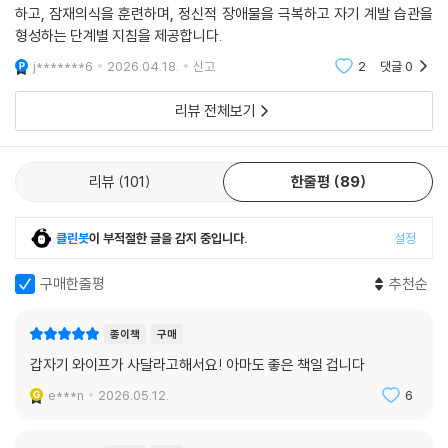
하고, 잠재의식을 훈련하며, 정신적 장애물을 극복하고 자기 계발 습관을
이 훈련은 특별한 재능이나 환경을 전제하지 않는다. 가능성을 여는 마인
형성하는 단계별 지침을 제공합니다.
드셋을 세우는 것에서 출발해, 자신이 원하는 삶의 방향을 설계하고, 압박
속에서도 흔들리지 않는 평정심을 유지하는 단계까지-누구나 일상에서
j*******6
2026.04.18.
신고
2
댓글
0
바로 적용할 수 있는 구체적인 실천 도구들로 이루어져 있다. 이는 단순한
리뷰 전체보기
동기부여를 넘어, 잠재력을 실제 성과로 전환시키는 체계적인 훈련 과정이
다.
리뷰
101
한줄평
89
‘내면 근력’ 훈련의 출발점은 마인드셋의 재정립이다. 자신의 감정과 사고
를 객관적으로 인식하고 조절하는 능력, 즉 자기인식(메타인지)을 기르는
데서 시작해, 실패와 성공을 모두 성장의 자원으로 전환하는 힘을 키운다.
클린봇
이 부적절한 글을 감지 중입니다.
설정
그 결과 우리는 결과에 휘둘리지 않으면서도 지속적으로 앞으로 나아갈 수
있는 내적 기반을 만들게 된다.
구매한줄평
추천순
이 책은 이러한 원리를 실제로 작동하게 만드는 구체적인 방법까지 제시한
종이책
구매
다. 중요한 순간을 미리 그려보며 두려움을 낮추는 시각화 훈련, 불필요한
갑자기 와이프가 사달라고해서요! 아마도 좋은 책일 겁니다
생각과 미래에 대한 불안을 줄이고 목표에 몰입하는 집중 루틴, 상황에 따
e***n
2026.05.12.
6
라 흔들림을 최소화하는 멘탈 전략 등이 제시된다. 또한 각 장마다 실천 과
제와 질문이 함께 구성되어 있어, 독자가 배운 내용을 자신의 삶에 적용하