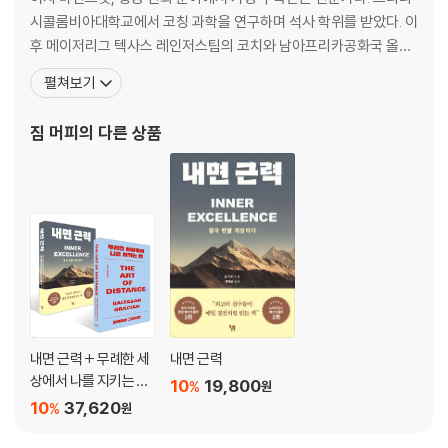
고 전략적으로 다루는 법을 배워야 한다. 다행히 감정 조절은 타고난 소수
감정을 다루는 다섯 가지 전략, PRIME
시콜롬비아대학교에서 코칭 과학을 연구하며 석사 학위를 받았다. 이
만의 능력이 아니다. 누구나 배우고 연습하며 다듬을 수 있는 기술이다. 이
좋은 감정도 조절이 필요하다
후 메이저리그 텍사스 레인저스팀의 코치와 남아프리카공화국 올림
책은 감정을 삶의 자원으로 활용하는 법을 알려준다. 부모와 자녀, 교사, 직
픽 대표팀 코치를 역임했으며, 현재는 세계 정상급 선수와 기업 리더
장인 등 감정 소모에 지친 독자들에게 감정에 휘둘리지 않고 삶을 더 안정
제4장 감정 조절을 실천하는 법
펼쳐보기
들의 멘탈 코치로 활동하고 있다. 저자가 구축한 ‘내면 근력Inner Ex
적으로 살아갈 마음 근력을 길러줄 것이다.
감정 조절, 행복한 삶의 필수 조건
cellence’ 훈련은 올림픽 금메달리스트 골프 선수 넬리 코다부터 세
감정 조절의 4단계
짐 머피
의 다른 상품
계 신기록을 세운 스키점프 선수 라이언 도
우리가 사는 세상은 감정을 다루는 힘이 필요하다
제5장 공동 조절, 감정의 상호작용
건강한 공동 조절이 의미하는 것
공동 조절은 모든 관계의 바탕이다
해로운 공동 조절도 있다
공동 조절은 어릴 때부터 시작된다
공동 조절은 순환하고 이어진다
내면 근력 + 무례한 세
내면 근력
제6장 관계 속에서 공동 조절을 활용하는 법
상에서 나를 지키는 법
10
19,800
%
원
공동 조절은 묻는 것에서 시작한다
세트
10
37,620
%
원
공동 조절 전략의 세 유형
공동 조절은 전염된다