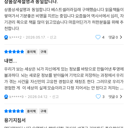
흔들리는 순간마다 삶의 방향을 결정짓는 힘
상품상세설명과 동일합니다.
상품상세설명과 동일합니다.베스트셀러라길래 구매했습니다.읽을책들이
저자 짐 머피는 촉망받는 메이저리그 야구선수로 커리어를 시작했으나, 성
쌓여가서 기분좋은 비명을 지르는 중입니다.요즘들어 역사서에서 심리, 자
과에 대한 두려움과 압박을 이겨내지 못해 일찍 선수 생활을 내려놓았다.
기관리 쪽으로 책을 많이 읽고있습니다.마음어딘가가 허한분들을 위해 추
이후 코칭과학을 연구하며 지도자의 길로 들어선 그는, 수많은 선수들이
천합니다.
자신과 같은 내면의 불안에 가로막혀 잠재력을 발휘하지 못하는 현실을 마
k****2
2026.05.17.
신고
4
댓글
0
주한다. 왜 어떤 이는 한계를 돌파하고, 어떤 이는 같은 자리에서 무너지는
가. 이 질문에 답하기 위해 그는 인간의 동기와 행동을 연구하는 전문가들
종이책
구매
을 만나고, 세계 정상급 선수와 감독들을 인터뷰하며 ‘성과를 가르는 결정
내면...
적 요인’을 추적했다. 그 끝에서 도달한 결론은 단순했다. 차이를 만드는 것
은 기술도, 환경도 아닌 ‘내면의 힘’이라는 사실이다.
우리가 보는 세상은 뇌가 자신에게 있는 정보를 바탕으로 만들어낸 투영에
불과하다. 뇌는 새로운 정보를 받아들여 기억으로 저장하는 과정에서 우리
가 겪는 사건을 자신만의 고유한 경험으로 재창조 한다. 그러므로 우리가
우리가 마주하는 모든 결과는 결국 내면에서 시작된다. 같은 상황에서도
경험한 게 이 세상의 실제 모습이라고 다정 지어서는 안 된다고 저자는 설
누군가는 흔들리고, 누군가는 집중한다. 실패 앞에서 무너지는 사람이 있
명해주고 있습니다.
는가 하면, 그 경험을 발판 삼아 더 크게 도약하는 사람도 있다. 이 차이는
k*****9
2026.04.12.
신고
3
댓글
0
재능이나 조건이 아니라, 자신의 감정과 생각을 어떻게 다루는지에서 비롯
된다.
종이책
구매
용기지침서
『내면 근력』은 바로 그 차이를 만들어내는 힘을 기르는 방법을 제시한다.