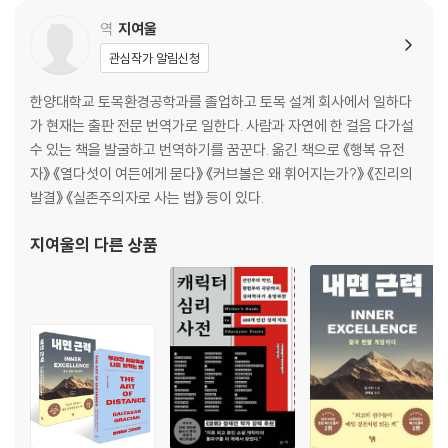
공동 조절도 연습이 필요하다
역
지여울
관심작가 알림신청
제3부 감정 조절을 위한 첫걸음
제7장 감정을 받아들이는 태도를 바꿔라
한양대학교 토목환경공학과를 졸업하고 토목 설계 회사에서 일하다
감정에 대한 또 다른 감정, 메타 감정
가 현재는 출판 전문 번역가로 일한다. 사람과 자연에 한 걸음 다가설
감정을 있는 그대로 받아들이자
수 있는 책을 발굴하고 번역하기를 꿈꾼다. 옮긴 책으로 《행복 유전
마인드셋과 감정의 관계
자》 《열다섯이 여든에게 묻다》 《커브볼은 왜 휘어지는가?》 《진리의
성장 마인드셋을 만드는 칭찬의 기술
발결》 《실존주의자로 사는 법》 등이 있다.
제8장 감정에 정확한 이름을 붙여라
지여울
의 다른 상품
감정에 이름 붙이기를 피하는 이유
감정에 이름 붙이기의 효과
감정에 이름을 붙이는 3단계
제4부 나를 지키고 관계를 살리는 감정 조절의 기술
제9장 몸과 마음을 고요하게 하기
호흡과 반응 속도의 관계
마음을 다스리는 호흡의 기술
마음챙김으로 ‘자극’과 ‘나’를 분리하라