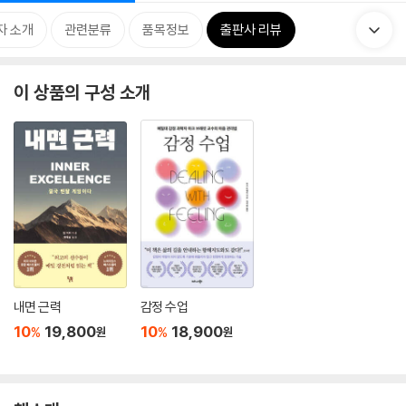
자 소개
관련분류
품목정보
출판사 리뷰
이 상품의 구성 소개
내면 근력
감정 수업
10
19,800
10
18,900
%
%
원
원