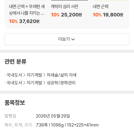
내면 근력 + 무례한 세
캐릭터 심리 사전
내면 근력
마음챙김을 방해하는 소셜 미디어
상에서 나를 지키는 법
10
25,200
10
19,800
일상에서 실천하는 마음챙김
%
%
원
원
세트
10
37,620
%
네 가지 마음챙김 훈련
원
마음챙김은 도움이 된다, 하지만 충분하진 않다
더보기
제10장 생각의 방향 바꾸기
생각의 방향을 바꾸는 인지 전략
1. 공간적 거리 두기
관련 분류
2. 시간적 거리 두기
3. 거리를 둔 자기 대화
국내도서
자기계발
처세술/삶의 자세
4. 재평가
국내도서
자기계발
성공학/경력관리
5. 시각화
인지 전략에서 잊지 말아야 할 것
품목정보
제11장 사람들과의 관계를 통해 감정의 힘 기르기 감정은 관계 속에서 조
율된다
발행일
2026년 05월 29일
감정 지원군을 고르는 기준
쪽수, 무게, 크기
736쪽 | 1096g | 152*225*41mm
관계에 도움이 되지 않는 세 가지 공동 조절 방식