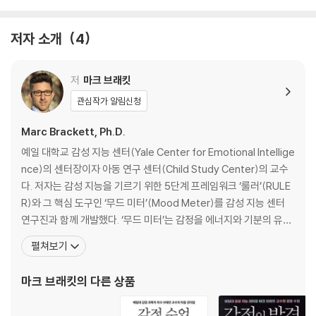
한 성취를 경험하고 싶다면 이 책은 가장 든든한 출발점이자 지지대가 되
7장 1단계 자기절제의 뇌과학
어줄 것이다.
8장 2단계 내가 원하는 삶의 이야기를 쓰는 법
저자 소개
4
9장 3단계 목표에만 몰입하는 법
[도서] 감정 수업 : 예일대 감정 과학자 마크 브래킷 교수의 마음 관리법
10장 4단계 스스로 만든 한계를 넘어서는 법
(부록 : 무드 미터)
11장 5단계 평정심 유지하는 법
저
마크 브래킷
* 문요한 작가, 앤절라 더크워스, 애덤 그랜트, 비벡 머시, 리사 다무르 등
12장 6단계 비범한 리더십
관심작가 알림신청
심리학 석학들의 극찬!
* 전 세계 5,000여 학교에서 활용되는 정서 교육법 ‘룰러’와 ‘무드 미터’
결론 새로운 삶의 길
Marc Brackett, Ph.D.
개발자, 마크 브래킷 교수가 알려주는 감정 조절의 기술!
‘내면 근력’에 대해 자주 묻는 질문
예일 대학교 감성 지능 센터(Yale Center for Emotional Intellige
* 일과 관계, 학교와 가정에서 감정 소모에 지친 이들을 위한 마음 회복 필
nce)의 센터장이자 아동 연구 센터(Child Study Center)의 교수
독서!
『감정 수업』
다. 저자는 감성 지능을 기르기 위한 5단계 프레임워크 ‘룰러’(RULE
이 책에 보내는 찬사
R)와 그 핵심 도구인 ‘무드 미터’(Mood Meter)를 감성 지능 센터
드라마 〈모두가 자신의 무가치함과 싸우고 있다〉에는 감정을 색과 단어로
프롤로그: 감정 조절은 인생을 바꾸는 기술이다
연구진과 함께 개발했다. ‘무드 미터’는 감정을 에너지와 기분의 유쾌
표시하는 ‘감정워치’가 등장한다. 화가 나거나 상처를 받으면 빨간색으로
함 정도를 기준으로 빨강, 노랑, 파랑, 초록의 네 가지 컬러 영역으로
펼쳐보기
변하며 ‘분노’, ‘억울’ 같은 단어가 뜨고, 즐겁거나 편안할 때는 초록색으로
제1부 우리는 지금 어디에 있는가?
나누어 자신의 감정을 보다 정확히 인식하도록 돕는다. 현재 ‘룰러’ 프
바뀌며 ‘안심’, ‘설렘’ 같은 감정을 보여주는 식이다. 드라마에선 설정이지
제1장 모두가 감정을 잘 다루는 세상이 된다면
로그램은 전 세계 5,000여 학교에서 정서 학습에 도입
마크 브래킷
의 다른 상품
만, 실제로 감정을 4가지 색(빨강, 노랑, 파랑, 초록)과 감정을 나타내는
동료와 진심 어린 소통으로 협력한다
표현(‘초조한’, ‘활발한’, ‘슬픈’, ‘편한’ 등)으로 알려주는 도구가 존재한다.
용기를 내어 배우자와 진실한 대화를 시작한다
바로 예일대 감성 지능 센터의 마크 브래킷 교수와 연구진이 개발한 감정
아이의 감정 신호를 읽고 든든한 조력자가 된다