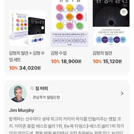
그래프 ‘무드 미터’(Mood Meter)다. 브래킷 교수는 감정을 다루는 5단
친구의 슬픔을 존중하며 회복하도록 돕는다
계 프레임워크 ‘룰러’(RULER)와 함께 이 도구를 개발했고, 현재 전 세계
누구도 감정에 휘둘리지 않는 세상
5,000여 학교에서 아이들의 정서 교육에 활용되고 있다.
제2장 우리가 감정을 잘 다루지 못하는 일곱 가지 이유
베스트셀러 『감정의 발견』에서 브래킷 교수는 우리가 얼마나 다양한 감정
1. 감정의 가치를 과소평가한다
을 느끼며 살아가는지, 그리고 그 감정을 표현하는 일이 왜 중요한지 이야
2. 관리의 대상이라는 사실을 인식하지 못한다
기했다. 이번 책에서 그는 한 걸음 더 나아가, 감정을 없애거나 억누르는 대
3. 부모가 가르쳐주지 않았다
감정의 발견 + 감정 수
감정 수업
감정의 발견
신 감정에 대한 반응을 조절하는 법을 알려준다.
4. 학교에서도 가르쳐주지 않았다
업 세트
10
18,900
10
15,120
%
%
원
원
5. 빠른 해결책만 찾으려 한다
10
34,020
%
원
우리는 흔히 삶의 다양한 영역(일, 우정, 사랑, 가족 관계 등)에서 겪는 문
6. 예방보다 치료를 우선한다
제를 상황이나 타인의 태도 때문이라고 생각한다. 하지만 돌이켜보면 많은
7. 감정 조절을 위한 제도적 지원이 없다
경우, 문제를 키운 것은 사건 자체보다 그때 감정에 어떻게 반응했는가였
저
짐 머피
다. 감정이 폭발해 관계를 망쳤는가? 중요한 순간 불안에 압도되어 아무 말
제2부 감정 조절의 의미와 원리
관심작가 알림신청
도 하지 못했나? 아니면 압박 속에서도 침착함을 유지하며 더 나은 결과를
제3장 감정 조절이란 무엇인가?
만들어냈는가? 순간의 반응은 이후의 관계와 선택, 삶의 만족도에까지 큰
감정의 정의: 느낌, 기분과 어떻게 다른가
Jim Murphy
영향을 미친다.
감정 조절이란 ‘반응’을 다스리는 일
함께하는 선수마다 생애 최고의 커리어 하이를 만들어주는 멘탈 코
감정 조절은 성격도, 능력도, 만병통치약도 아니다 감정 조절의 첫걸음: 뜨
치. 아마존 종합 베스트셀러 1위, 《뉴욕 타임스》 베스트셀러 1위 작가
인간은 매일 끊임없이 감정을 느끼며 살아간다. 그렇기에 감정을 의식적이
거움과 차가움 사이에서 균형 잡기
이자 마인드셋, 행동 변화 분야에서 가장 주목받는 전문가다. 브리티