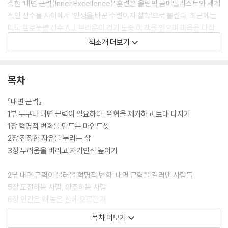
축한 ‘내면 근력(Inner Excellence)’ 훈련은 올림픽 금메달리스트와 세계
적인 선수들 사이에서 ‘인생을 바꾼 수련이자 철학’으로 불린다. 최근에는
미국 프로풋볼 선수 A.J. 브라운이 경기 도중 이 책을 읽으며 마음을 다잡
는 장면이 화제가 되며, 전 세계에 ‘내면 근력’ 신드롬이 번지는 계기가 됐
책소개 더보기
다.
이토록 많은 이들이 『내면 근력』에 열광하는 이유는 근본적인 변화를 불러
목차
오기 때문이다. 이 훈련은 지위나 부 같은 외적인 요소에 집중하지 않는다.
대신 자신을 믿고, 스스로 만든 한계를 넘어서도록 돕는다. 바로 이것이 수
『내면 근력』
많은 이들의 잠재력을 놀랍게 끌어올렸고, 저점에서 고점으로 훌쩍 뛰어오
1부 누구나 내면 근력이 필요하다: 위협을 제거하고 토대 다지기
르게 했으며, 더 충만한 삶을 살아가게 했다.
1장 혁명적 변화를 만드는 마인드셋
2장 진정한 자유를 누리는 삶
저자 짐 머피는 오랜 시간 선수들을 코치하고 인간의 동기와 행동을 연구
3장 두려움을 버리고 자기인식 높이기
하며, 탁월한 성취를 이루는 이들의 공통점은 타고난 재능이나 좋은 조건
이 아니라 자신의 감정과 생각을 다스리는 힘과 태도, 즉 단단한 정신력이
2부 내면 근력이 불러올 혁명적 변화: 내면 근력을 길러낸 사람들
라는 사실을 배웠다. 우리는 누구나 자신이 모르는 비범한 잠재력을 지니
5장 도전하는 사람, 안주하는 사람
고 있으며, 노력의 방향을 제대로 잡기만 하면 된다. 『내면 근력』은 바로 그
6장 인간은 왜 높은 산에 오르는가
길을 안내하는 책이다. 자기 삶의 주인으로 살아가고 싶은 이에게 내면 근
목차 더보기
력은 반드시 필요한 토대다. 흔들림 없이 자기 길을 걸어가고 싶다면, 진정
3부 내면 근력 강화 6단계