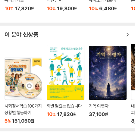
독서의 기술
내면 근력
세이노의 가르침
운
10
17,820
10
19,800
10
6,480
1
%
%
%
원
원
원
이 분야 신상품
사회정서학습 100가지
화낼 필요는 없습니다
기억 여행자
내
상황별 행동하기
피
10
17,820
37,100
%
원
원
5
151,050
8
%
원