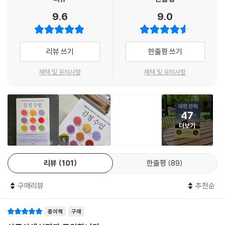
완벽하지 않아도 된다
바로 『내면 근력』이었다.
9.6
9.0
에필로그: 모두가 감정 조절을 잘하는 세상이 정말로 온다면
“인생의 많은 게 그렇듯 경기력도 결국 멘탈 게임이다. 나는 몸으로는 못
부록: 감정 조절 기술을 위한 실용 가이드
하는 게 없지만, 정신적으로는 약해질 때도 있다. 그래서 잘할 때나, 못할
리뷰 쓰기
한줄평 쓰기
감사의 말
때나 매일 『내면 근력』을 읽는다. 이 책을 읽으면 마음이 편안해지고, 무엇
참고 자료, 정신 건강 자료
이든 할 수 있다는 믿음을 갖게 된다.” 브라운 선수의 인터뷰는 곧 폭발적
혜택 및 유의사항
혜택 및 유의사항
참고문헌
인 반응으로 이어졌다. 소셜미디어와 뉴스를 통해 빠르게 확산되며 아마존
종합 1위에 올랐고, 전 세계 27개국에 번역 출간되며 75만 부 이상 판매된
초대형 베스트셀러가 되었다.
47
더보기
이 책을 ‘경전처럼 읽는다’고 말하는 이는 브라운뿐만이 아니다. 올림픽 금
메달리스트 골프 선수 넬리 코다, 세계 1위 스키점프 선수 라이언 도드, 타
5
이거 우즈의 골프 코치인 매트 킬렌 등 다양한 정상급 분야의 프로와 리더
리뷰
101
한줄평
89
들 역시 이 책을 ‘인생을 바꾼 수련법이자 철학’으로 꼽았다. 그렇다면 이
책은 과연 무엇을 담고 있기에, 내면을 단단히 다지며 지속적으로 성장해
구매리뷰
추천순
야 하는 사람들이 이토록 의지하는 것일까?
종이책
구매
누구나‘내면 근력’이 필요하다