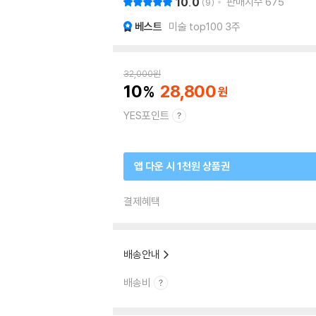
10.0
판매지수
675
9
베스트
미술 top100 3주
32,000
원
10
28,800
YES포인트
앱 다운 시 1천원 상품권
결제혜택
배송안내
배송비