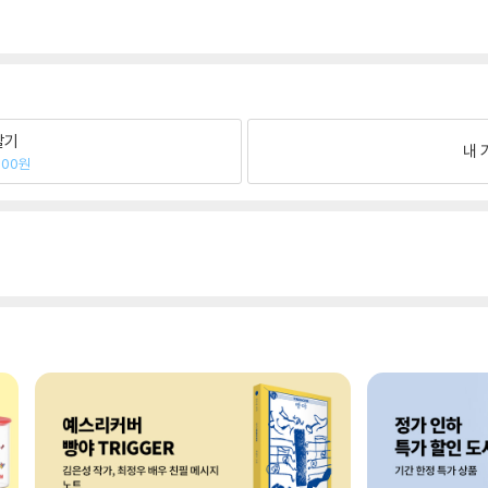
팔기
내 
000원