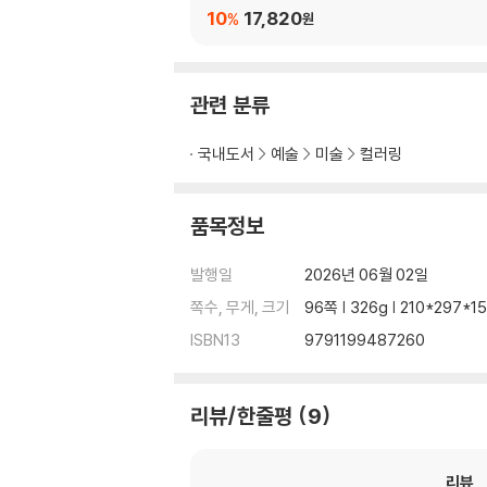
10
17,820
%
원
관련 분류
국내도서
예술
미술
컬러링
품목정보
발행일
2026년 06월 02일
쪽수, 무게, 크기
96쪽 | 326g | 210*297*
ISBN13
9791199487260
리뷰/한줄평
9
리뷰