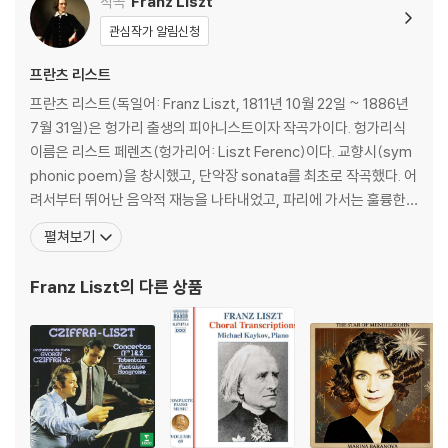
작곡
Franz Liszt
관심작가 알림신청
프란츠 리스트
프란츠 리스트(독일어: Franz Liszt, 1811년 10월 22일 ~ 1886년
7월 31일)은 헝가리 출생의 피아니스트이자 작곡가이다. 헝가리식
이름은 리스트 페렌츠(헝가리어: Liszt Ferenc)이다. 교향시(sym
phonic poem)을 창시했고, 단악장 sonata를 최초로 작곡했다. 어
려서부터 뛰어난 음악적 재능을 나타내었고, 파리에 가서는 훌륭한
연주가로 인정받아 "피아노의 왕"이라 불리었으며, 이 별칭은 오늘날
펼쳐보기
까지도 리스트를 의미하는 명칭으로 자리잡았다. 뛰어난 기교로 유럽
에 명성을 떨쳤고, 지금도 역사상 가장 위대한 피아니스트로 추앙받
Franz Liszt
의 다른 상품
고 있다. 하지만 정작