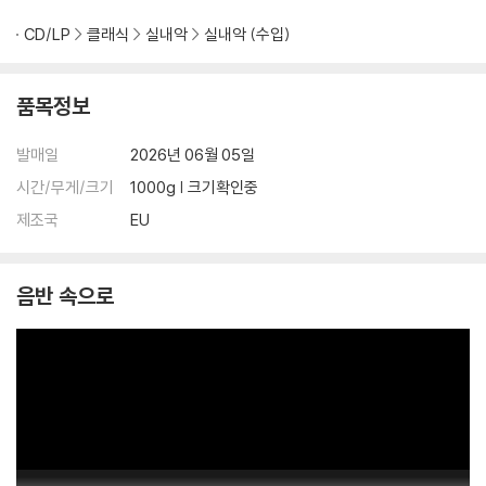
CD/LP
클래식
실내악
실내악 (수입)
품목정보
발매일
2026년 06월 05일
시간/무게/크기
1000g | 크기확인중
제조국
EU
음반 속으로