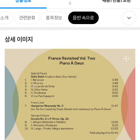
상품정보
배송/반품/교환
0
 소개
관련분류
품목정보
음반 속으로
상세 이미지