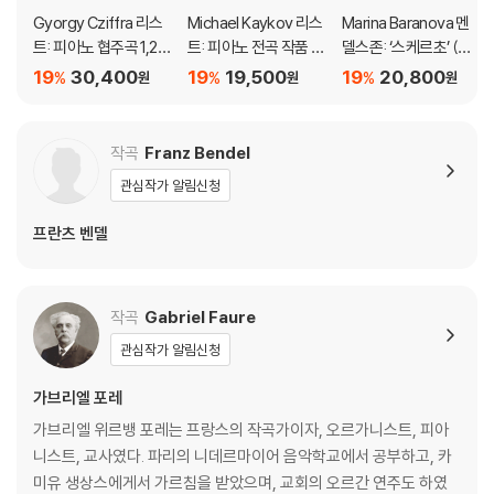
Gyorgy Cziffra 리스
Michael Kaykov 리스
Marina Baranova 멘
트: 피아노 협주곡 1,2번
트: 피아노 전곡 작품 6
델스존: ‘스케르초’ (라
(Liszt: Piano Concer
9집 (Liszt: Complet
흐마니노프-바라노바
19
30,400
19
19,500
19
20,800
%
%
%
원
원
원
tos Nos.1 & 2) [UHQ
e Piano Music Vol. 6
편곡) (Mendelssoh
CD]
9)
n: Scherzo)
작곡
Franz Bendel
관심작가 알림신청
프란츠 벤델
작곡
Gabriel Faure
관심작가 알림신청
가브리엘 포레
가브리엘 위르뱅 포레는 프랑스의 작곡가이자, 오르가니스트, 피아
니스트, 교사였다. 파리의 니데르마이어 음악학교에서 공부하고, 카
미유 생상스에게서 가르침을 받았으며, 교회의 오르간 연주도 하였