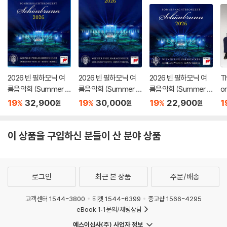
2026 빈 필하모닉 여
2026 빈 필하모닉 여
2026 빈 필하모닉 여
Th
름음악회 (Summer Ni
름음악회 (Summer Ni
름음악회 (Summer Ni
o
ght Concert 2026)
ght Concert 2026)
ght Concert 2026)
골
19
32,900
19
30,000
19
22,900
1
%
%
%
원
원
원
[Blu-ray]
[DVD]
ac
i
이 상품을 구입하신 분들이 산 분야 상품
로그인
최근 본 상품
주문/배송
고객센터 1544-3800
티켓 1544-6399
중고샵 1566-4295
eBook 1:1문의/채팅상담
예스이십사(주) 사업자 정보