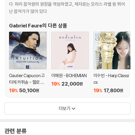
다. 파리 음악원의 원장을 역임하였고, 제자로는 모리스 라벨 등 뛰어
난 음악가가 많이 있다.
Gabriel Faure
의 다른 상품
Gautier Capucon 고
이해원 - BOHEMIAN
이수빈 - Harp Classi
티에 카퓌송 - 첼로 소
cs
19
22,000
%
원
품집 '인투이션' (Intuiti
19
50,100
19
17,800
%
%
원
원
on) [UHQCD]
더보기
관련 분류