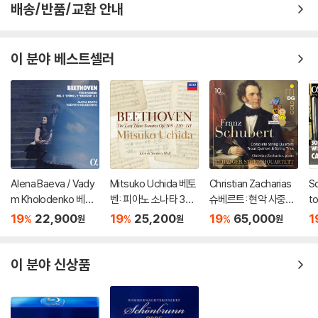
배송/반품/교환 안내
이 분야 베스트셀러
Alena Baeva / Vady
Mitsuko Uchida 베토
Christian Zacharias
S
m Kholodenko 베토
벤: 피아노 소나타 30-
슈베르트: 현악 사중주
t
벤: 바이올린 소나타 5
32번 (Beethoven: Pi
전곡 외 (Schubert: C
주
19
22,900
19
25,200
19
65,000
1
%
%
%
원
원
원
번 '봄', 9번 '크로이처',
ano Sonatas Opp 10
omplete String Quar
Bo
3번 (Beethoven: Vio
9 110 & 111)
tets, Trout Quintet
n
lin Sonatas Nos. 5 "S
& String Trios)
77
이 분야 신상품
pring", 9 'Kreutzer" &
3)