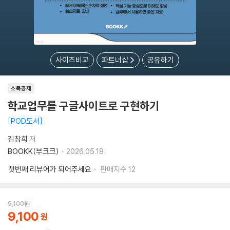
사이즈비교
파트너샵
공유하기
소득공제
학교업무를 구글사이트로 구현하기
POD도서
김창희
저
BOOKK(부크크)
2026.05.18.
첫번째 리뷰어가 되어주세요
판매지수
12
9,100
원
9,100