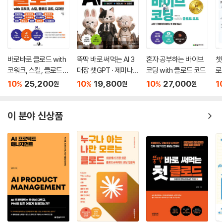
바로바로 클로드 with
뚝딱 바로 써먹는 AI 3
혼자 공부하는 바이브
챗
코워크, 스킬, 클로드
대장 챗GPT · 제미나
코딩 with 클로드 코드
로
코드, 디자인
이 · 클로드
AI
10
25,200
10
19,800
10
27,000
1
%
%
%
원
원
원
이 분야 신상품