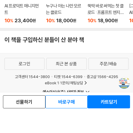
AI 프로덕트 매니지먼
누구나 아는 나만 모르
뚝딱 바로 써먹는 첫 클
[
트
는 클로드
로드 : 프롬프트 엔지니
A
어링 실전 가이드
10
23,400
10
18,000
10
18,900
1
%
%
%
원
원
원
이 책을 구입하신 분들이 산 분야 책
로그인
최근 본 상품
주문/배송
고객센터 1544-3800
티켓 1544-6399
중고샵 1566-4295
eBook 1:1문의/채팅상담
예스이십사(주) 사업자 정보
이용약관
개인정보처리방침
청소년보호정책
선물하기
바로구매
카트담기
PC버전
회사소개
거래처관계자께
도서홍보
광고
Copyright © YES24 Corp. All Rights Reserved.
MATOM10