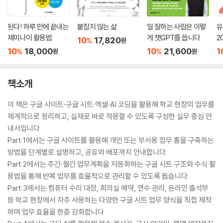
된다! 하루 만에 끝내는
붙잡지 않는 삶
일 잘하는 사람은 이렇
유
제미나이 활용법
게 챗GPT를 씁니다
2
10
17,820
%
원
10
18,000
10
21,600
1
%
%
원
원
책소개
이 책은 구글 사이트·구글 시트·엑셀·AI 코딩을 활용해 학교 현장의 업무를
체계적으로 정리하고, 실제로 바로 적용할 수 있도록 구성한 실무 중심 안
내서입니다.
Part 1에서는 구글 사이트를 활용해 개인 또는 부서용 업무 홈을 구축하는
방법을 단계별로 설명하고, 공유와 배포까지 안내합니다.
Part 2에서는 주간·월간 업무계획을 자동화하는 구글 시트 구조와 수식 활
용법을 통해 반복 업무를 효율적으로 관리할 수 있도록 돕습니다.
Part 3에서는 컴퓨터 수리 대장, 회의실 예약, 연수 관리, 온라인 출석부
등 학교 현장에서 자주 사용하는 다양한 구글 시트 업무 양식을 직접 제작
하며 업무 효율을 한층 강화합니다.