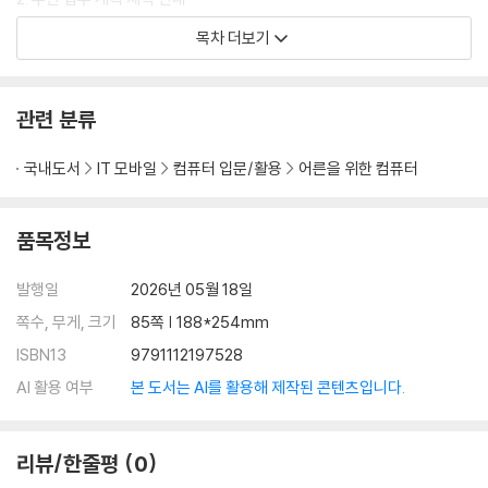
목차 더보기
Part 3. 업무 효율 강화 구글시트 제작
1. 컴퓨터 수리 대장
2. 회의실 예약 구글 시트
관련 분류
3. 연수 관리 대장
4. 방송 협조 대장
국내도서
IT 모바일
컴퓨터 입문/활용
어른을 위한 컴퓨터
5. 학생 명렬
6. 학년별 협의 및 반별 전달 사항
7. 도서구입
품목정보
8. 부서별 자료 및 안내
9. 정보화 기기 대여
발행일
2026년 05월 18일
10. 원격수업 반별 안내
쪽수, 무게, 크기
85쪽 | 188*254mm
11. 정보부 업무 및 팁 자료 공유
ISBN13
9791112197528
12. 온라인 출석부
AI 활용 여부
본 도서는 AI를 활용해 제작된 콘텐츠입니다.
Part 4. 코딩 AI로 앱 만들기
1. 점수 계산기 만들기
리뷰/한줄평
0
2. 급식 알리미