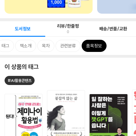
리뷰/한줄평
도서정보
배송/반품/교환
0
태그
책소개
목차
관련분류
품목정보
이 상품의 태그
#AI활용콘텐츠