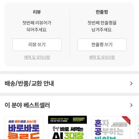
3. 급식 알리미 (웹앱)
4. 오늘의 명언(웹앱)
리뷰
한줄평
5. 구글 제미나이 나노 바나나
첫번째 리뷰어가
첫번째 한줄평을
되어주세요.
남겨주세요.
Part 5. 엑셀로 업무 간소화
1. 반편성 검토
리뷰 쓰기
한줄평 쓰기
2. 학급 자리 배치
3. 시험감독 배정
혜택 및 유의사항
혜택 및 유의사항
4. 컴퓨터 단축키
참고자료
배송/반품/교환 안내
이 분야 베스트셀러