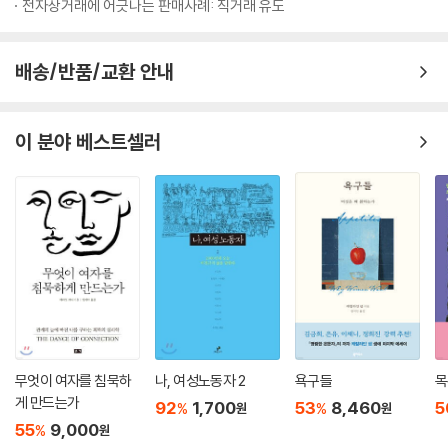
도들, 관행들이 자리 잡고 있다. 사법 시스템의 ‘현실’은 복잡하게 얽혀 있
전자상거래에 어긋나는 판매사례: 직거래 유도
- 김혜정 (한국성폭력상담소 소장)
등 추가적인 선택지를 신중히 고민하게 되었으며, 재판 결과에 대해서도
다.
비교적 잘 수용하게 되었다.
--- p.206
배송/반품/교환 안내
나는 부끄러웠고, 많이 배웠다. 장관 책상에서 만든 법적·제도적 장치가 피
저자가 ‘또 다른 톱니바퀴’로 먼저 꼽는 이들은 경찰과 검찰이다. 이들의 수
해자가 처한 현실에서는 얼마나 허망한 것인지 (다시) 절절하게 확인했기
사와 기소가 부실하면 재판에도 영향을 주며, 판사가 “유죄 심증이 있어도
보복성 고소는 피해자의 입을 틀어막는다. 보복성 고소를 당한 피해자는
때문이다. 이 책의 귀중함은 현장 곳곳에서 피해자가 겪는 여러 난관을 치
무죄를 선고할 수밖에 없는” 상황은 흔히 이런 과정에서 비롯된다. 더욱이
피고소인 신분으로 수사기관에 나가 조사를 받아야 한 다. 이 때문에 정작
이 분야 베스트셀러
밀하게 짚으면서, 필요한 조언을 적확하게 알려주는 데 있다. 나아가 현장
피해자는 형사재판의 당사자가 아니라서 증인신문에 출석하는 경우가 아
자신이 입은 피해 사실을 입증하는 데 집중하기가 어려워지며, 고소 취하
의 공백을 메워주는 연대자들의 존재와 활동의 소중함을 깨우친 점도 큰
니면 방청석에 앉아 있어야 하는 등 수사와 재판 과정의 전반에서 소외당
와 합의를 종용하는 가해자 측에 끌려가게 된 다. 또 가족이나 주변인, 연대
기여이다. 성희롱·성폭력이라는 시대적 아픔에 공감하는 모든 분께 이 책
하는 경우가 많다. 그러나 검경수사권 조정 이후 역할과 권한이 커졌음에
자, 조력자가 고소당할 경우 피해자는 죄책감에 빠지며, 지지나 연대 기반
을 필수 학습서로 추천하고 싶다.
도 ‘고소장 쪼개기’ 등으로 피해자의 고통을 더하는 경찰의 사례, 가해자의
이 무너질 위험성이 생긴다. 언론이나 방송, 기자에 대한 보복성 고소로 이
범죄를 입증할 책임이 있고 피해자를 대변할 수 있는 ‘당사자’임에도 피해
- 정현백 (전 여성가족부 장관, 〈연대하는 페미니즘〉 저자)
어지게 되면 사건에 대한 후속 보도가 어려워지고, 앞선 보도 역시 삭제되
자 보호와 공판 준비를 소홀히 해 피해자에게 고통을 안기는 검사의 사례
는 등 조치가 이어질 수 있다. 그럴 경우 가해자의 일방적인 주장만 남거나,
등은 여전히 현실에 넘쳐난다.
성폭력 사건이 발생했을 때, 때로 사회는 치부를 축소하고 책임을 회피한
아예 사건 자체가 대중의 눈에서 사라질 수도 있다. 이렇듯 제3자 대상의
다. 가해자, 방관자, 시스템이 무의식적으로 공모한 불의는 피해자를 사회
보복성 고소는 성폭력에 대한 사회적 논의를 가로막고, 표현의 자유를 침
이들뿐인가. 열악한 제도의 현실 속에서 피해자에게 실질적인 도움을 제공
적으로 배제한다. 이렇게 다시 한번 고립되어 고통과 무력감에 빠진 피해
해하며, 피해자·약자·소수자에 대한 연대 의지를 꺾어버린다.
하지 못하는 피해자 국선변호사들, ‘피해자에게 고통 주기’를 전략화한 성
자들에게 다가가 기꺼이 그림자가 되고자 하는 이가 있다. 그는 말한다. 일
--- p.237
무엇이 여자를 침묵하
나, 여성노동자 2
욕구들
목
범죄 전담전문 법인을 비롯한 피고인 측 변호인들, 피해자와 연대자들의
단 살아만 있으라고, 그리고 원한다면 싸우는 법을 익혀 함께 두려움에 맞
게 만드는가
92
1,700
53
8,460
5
%
%
원
원
입을 틀어막기 위한 보복성 고소 등의 ‘방법’을 인터넷 카페에서 공유·학습
서자고. 연대자 D는 자신의 고통을 열어 보여주는 생존자이자 증언자이며,
연대 초기에는 ‘잊히기 위해’ 연대한다고 했다. 물론 이는 내가 연대한 피해
55
9,000
%
원
하는 가해자들, 부적절한 인용과 묘사 등으로 추가 가해에 동참하는 언론
시간과 행동으로 함께하는 그림자이고 연대자다. 담담히 써내려간 이 책