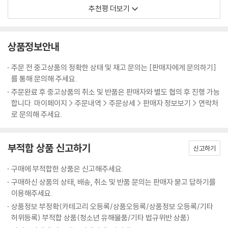
하고, 나아가 연대로써 세상까지 구하려고 하는 야망이 꿈틀대는 책. 그의
향상을 통해서 피해자 진술의 신빙성을 판단하려는 노력 없이, 진술 전에
추천평 더보기
인 인도청구 재판의 불허 사유에서 볼 수 있듯 시민들의 상식과 동떨어진
야망을 적극 응원한다.
관련 정보를 차단하고, 수사에서 재판에 이르는 전 과정에서 피해자가 한
논리가 담겨 있는가 하면, 가해자를 선처할 때 ‘진지한 반성’이라는 단어로
진술들이 일치하는지 여부만으로 그 신빙성을 판단하는 것은 매우 게으른
- 김수정 (변호사, 〈아주 오래된 유죄〉 저자)
뭉뚱그리며 판에 박힌 듯 부실한 판결문을 내놓는 모습도 전국 법원에서
접근이다. 사전에 수사·재판 기록물의 대부분을 확보할 수 있는 피고인조
상품정보안내
목격된다고 꼬집는다. 피해자가 법원에 나와 말해주길 바란다면서도 재판
차 피고인 신문 과정에서 진술의 일관성을 제대로 유지하지 않는 경우가
너무나 귀한 책이 나왔다! 성범죄 피해자를 넘어서서 연대자의 삶으로 나
과정에서 피해자를 어떻게 보호할지는 고민조차 하지 않는 경우가 허다하
많다. 아무리 준비를 해도 증인석에 서면 진술의 일관성을 유지하기가 어
주문 전 중고상품의 정확한 상태 및 재고 문의는 [판매자에게 문의하기]
아간 저자가 고통과 어려움을 다져 누르며 써내려간 한 글자 한 글자가 죽
다며, 들을 준비는 하고 있는지도 묻는다. 이렇듯 저자가 일반 시민의 ‘상식
려운 것이 사람이다. 증인신문이 단순한 기억력 테스트가 되어서는 안 된
를 통해 문의해 주세요.
비가 되어 정신이 번쩍 들도록 머리끝을 내리친다. 판사는 물론이고 검사,
적인’ 관점으로 들려주는 법정 이야기들을 따라가다 보면, ‘솜방망이’의 다
다.
주문완료 후 중고상품의 취소 및 반품은 판매자와 별도 협의 후 진행 가능
경찰, 피해자국선변호사, 그 밖에 사법 절차 관여자라면 누구라도 밑줄 그
음 단계로 넘어가 사법 시스템을 바라볼 수 있게 될 것이다.
--- p.165
합니다. 마이페이지 > 주문내역 > 주문상세 > 판매자 정보보기 > 연락처
어가며 읽어야 할 필독서다. 우리는 이 책으로 피해자를 제대로 공부해야
로 문의해 주세요.
한다.
“알고 보면 다르다, 알고 비판하면 달라진다”
실제 연대 과정에서 공판검사와의 소통은 재판 과정이나 그 결과에 긍정적
‘그 판결’ 뒤의 보이지 않는 톱니바퀴들
- 임수희 (판사, 〈처벌 뒤에 남는 것들〉 저자)
인 영향을 미쳤다. 피해자와의 소통이 이루어졌을 때 검사는 적극적으로
부적합 상품 신고하기
신고하기
공소장 변경을 신청했고, 공소사실에 대해 정확히 이해하면서 공판에 참여
성폭력 사건 재판을 보도하는 기사를 읽다 보면 재판부의 이름도 종종 발
성폭력 피해자는 형사사법절차상 ‘당사자’가 아니다. 피고인만큼 기록을
하는 경우가 많았다. 부실한 경찰 수사에서 빠진 증거자료를 확보하는 과
견할 수 있다. 일반인들에게 ‘법대로’는 대개 ‘판결’로 받아들여지므로 기사
구매에 부적합한 상품은 신고해주세요.
열람·복사할 수도, 의견을 개진할 수도 없다. 그러나, 그래서 ‘연대’가 있다.
정도 피해자와 함께했다. 양형과 관련해 피해자가 법정에 직접 나와 의견
의 초점 또한 재판 결과에 맞춰지는 경우가 많고, 이때 판사는 마치 모든 결
구매하신 상품의 상태, 배송, 취소 및 반품 문의는 판매자 묻고 답하기를
이토록 방대하고 정확하게, 분노와 희망 속에서, 따뜻하고 단호한 모습으
진술을 할 수 있도록 노력했으며, 선택사항이던 피고인 신문을 신청해 피
과를 만들어낸 사람처럼 보이기도 한다. 그런데 책에 따르면 ‘솜방망이 처
이용해주세요.
로. “성폭력은 유죄 나기 쉽고 무고도 많지?” 막말하는 이들 앞에서 우리
해자 진술의 신빙성을 간접적·보충적으로 뒷받침하는 등 가해자(피고인)
벌’을 논할 때 이야기되어야 하는 이들은 판사만이 아니다. 부실한 재판 뒤
상품정보 부정확(카테고리 오등록/상품오등록/상품정보 오등록/기타
는 이 책을 편다. ‘피해자’를 삭제하려 할수록 더 많은 연대자들이 감시하고
의 유죄를 입증하는 데 피해자와 검사의 소통이 주효했다. 피해자 역시 공
에는 수사와 재판의 여러 단계가 존재하며, 그 과정에 다양한 주체들과 제
허위등록) 부적합 상품(청소년 유해물품/기타 법규위반 상품)
기록할 것이다.
판 과정에 주체적·적극적으로 참여하면서 불필요한 오해를 줄였고, 합의