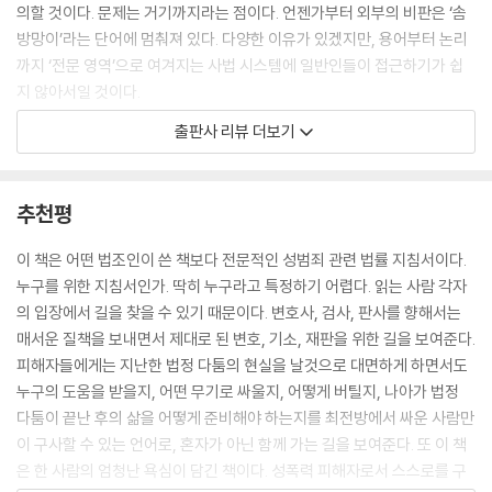
피해에 대해서는 누구 하나 책임지지 않는다. 형사사법 절차에 대한 피해
의할 것이다. 문제는 거기까지라는 점이다. 언젠가부터 외부의 비판은 ‘솜
자들의 회피와 불안, 불신은 이런 과정을 거쳐 형성된다.
방망이’라는 단어에 멈춰져 있다. 다양한 이유가 있겠지만, 용어부터 논리
--- p.99
까지 ‘전문 영역’으로 여겨지는 사법 시스템에 일반인들이 접근하기가 쉽
지 않아서일 것이다.
정상참작감경의 기준은 판사마다 다르며, 판결문에도 그 내용을 구체적으
출판사 리뷰 더보기
로 쓰지 않는다. 말 그대로 ‘판사 마음’에 달린 것이다. 디지털 성범죄에 터
‘비법조인 시민’의 눈으로 꼼꼼하고 꾸준하게 사법 시스템을 들여다본 저
무니없이 낮은 형량의 판결이 이어지는 것은 이 정상참작감경 때문이다.
자가 제일 먼저 주목하는 이들은 판사다. 그가 보기에 한국의 재판부는 ‘재
그렇기 때문에 양형기준을 만들었다고 해도, 개별 재판에서 판사의 재량을
량’이 많이 보장되어 있으며, 처벌이 ‘솜방망이’가 된 원인도 상당 부분은
추천평
내세워 감형하는 관행이 바로 깨지지는 않을 것이라고 생각한다. 그래서
여기에 있다. 예컨대 2020년 대법원은 디지털 성범죄에 최대 29년 3개월
일반인을 대상으로 재판 모니터링 교육을 할 때 판결문에 정상참작감경이
까지 선고할 수 있도록 양형기준을 마련했지만, 판사가 재량으로 법정형을
이 책은 어떤 법조인이 쓴 책보다 전문적인 성범죄 관련 법률 지침서이다.
포함되어 있는지, 포함되었을 경우 그 이유를 판결문에 구체적으로 적시하
2분의 1까지 깎을 수 있는 ‘정상참작감경’ 제도가 존재하는 한 엄벌이 요원
누구를 위한 지침서인가. 딱히 누구라고 특정하기 어렵다. 읽는 사람 각자
는지 검토하도록 권해왔다. “판사는 판결로 말한다”고 했으니 그들이 정상
하다는 사실을 여러 사례로 보여준다. 피해자의 의사가 우선적으로 고려되
의 입장에서 길을 찾을 수 있기 때문이다. 변호사, 검사, 판사를 향해서는
참작을 통해 감경한 이유가 판결문에 제대로 쓰여 있는지 확인할 필요가
어야 할 ‘합의’ 또한, 그 과정에서 추가 가해에 빈번하게 일어나는데도 이런
매서운 질책을 보내면서 제대로 된 변호, 기소, 재판을 위한 길을 보여준다.
있기 때문이다. 그리고 그 결론은 한결같다. 판사 재량에만 맡겨서는 안 된
문제에 주의를 기울이는 재판부가 드물고, 오히려 가해자가 합의에 실패하
피해자들에게는 지난한 법정 다툼의 현실을 날것으로 대면하게 하면서도
다는 것.
든 성공하든 실제로는 양형에 유리하게 반영되고 있는 점을 지적한다.
누구의 도움을 받을지, 어떤 무기로 싸울지, 어떻게 버틸지, 나아가 법정
--- p.119
다툼이 끝난 후의 삶을 어떻게 준비해야 하는지를 최전방에서 싸운 사람만
“판사는 판결로 말한다”라는 말은 흔히 판사의 독립과 재량을 강조할 때
이 구사할 수 있는 언어로, 혼자가 아닌 함께 가는 길을 보여준다. 또 이 책
‘(피해자가) 일관되게만 진술하면 (피고인은) 유죄’라는 인식이 법조인들
사용된다. 그러나 저자는 과연 판사들 스스로는 이 말을 지키고 있는지 되
은 한 사람의 엄청난 욕심이 담긴 책이다. 성폭력 피해자로서 스스로를 구
사이에도 있던데, 그런 이들을 증인석에 세워보고 싶다. 신문 방식의 질적
묻는다. 세계 최대 아동 성착취 사이트의 운영자였던 손정우에 대한 범죄