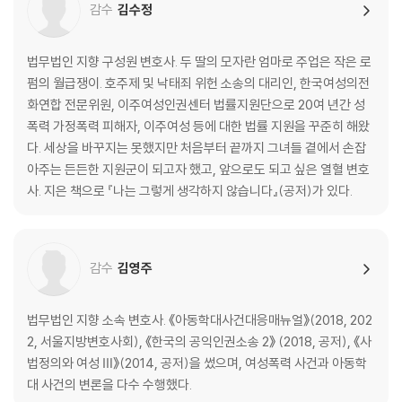
감수
김수정
욕망하는 연대자 | 트위터, 개미지옥에 빠지다 | 공동체적 해결에 필요한
것들 | 파티와 화형식 | 그때의 내게 내가 있었다면 | 방청연대 연대기 | 판
법무법인 지향 구성원 변호사. 두 딸의 모자란 엄마로 주업은 작은 로
결문 읽는 법 | 시스템은 사람이 바꾼다 | ‘-디’가 되기 위해
펌의 월급쟁이. 호주제 및 낙태죄 위헌 소송의 대리인, 한국여성의전
화연합 전문위원, 이주여성인권센터 법률지원단으로 20여 년간 성
5장 디지털 성범죄 재판 방청기
폭력 가정폭력 피해자, 이주여성 등에 대한 법률 지원을 꾸준히 해왔
다. 세상을 바꾸지는 못했지만 처음부터 끝까지 그녀들 곁에서 손잡
서울: ‘박사방’ 재판이 중요한 이유 | 수원: ‘성착취’가 등장하다 | 인천: 연대
아주는 든든한 지원군이 되고자 했고, 앞으로도 되고 싶은 열혈 변호
자들을 향한 위협 | 춘천: 지역 활동가들의 힘 | 창원: 수기를 불허하는 공개
사. 지은 책으로 『나는 그렇게 생각하지 않습니다』(공저)가 있다.
재판 | 안동?김천: ‘갓갓’ 이전과 이후 | 울산: ‘디지털 네이티브’가 적힌 판
결문 | 제주: 호통에 가려진 것들 | 부록 1: 한눈에 읽는 지역별 재판 결과 |
부록 2: ‘n번방’, ‘박사방’, ‘프로젝트n번방’ 사건의 평균 형량·보안처분 | 부
록 3: 텔레그램 성착취·성폭력 사건의 수사와 재판, 그리고 연대의 기록
감수
김영주
에필로그: 길을 잇는 이들에게
법무법인 지향 소속 변호사. 《아동학대사건대응매뉴얼》(2018, 202
주
2, 서울지방변호사회), 《한국의 공익인권소송 2》 (2018, 공저), 《사
더 깊이 읽기를 위한 자료
법정의와 여성 Ⅲ》(2014, 공저)을 썼으며, 여성폭력 사건과 아동학
별책부록: 감시·기록·목격하는 일반인 연대자들을 위한 성범죄 형사재판
대 사건의 변론을 다수 수행했다.
모니터링 수첩