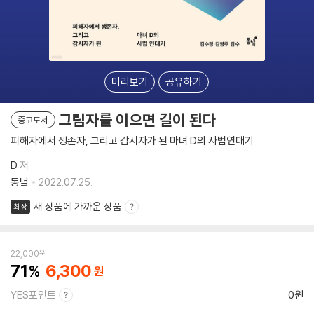
미리보기
공유하기
그림자를 이으면 길이 된다
중고도서
피해자에서 생존자, 그리고 감시자가 된 마녀 D의 사법연대기
D
저
동녘
2022.07.25.
새 상품에 가까운 상품
최상
22,000
원
71
6,300
YES포인트
0원