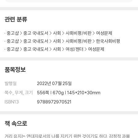
관련 분류
중고샵
중고 국내도서
사회
사회비평/비판
여성문제
중고샵
중고 국내도서
사회
사회비평/비판
한국사회비평
중고샵
중고 국내도서
사회
여성/젠더
여성문제
품목정보
발행일
2022년 07월 25일
쪽수, 무게, 크기
556쪽 | 670g | 145*210*30mm
ISBN13
9788972970521
책 속으로
거리 유지는 연대자로서의 나를 지키기 위한 것이기도 하다. 감정적 과몰