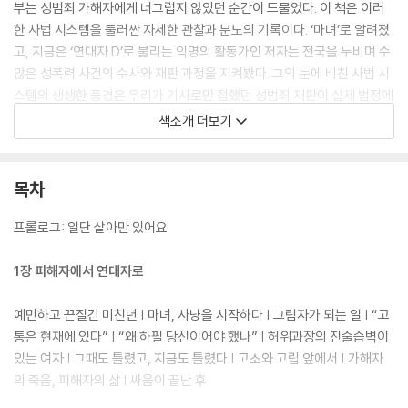
부는 성범죄 가해자에게 너그럽지 않았던 순간이 드물었다. 이 책은 이러
한 사법 시스템을 둘러싼 자세한 관찰과 분노의 기록이다. ‘마녀’로 알려졌
고, 지금은 ‘연대자 D’로 불리는 익명의 활동가인 저자는 전국을 누비며 수
많은 성폭력 사건의 수사와 재판 과정을 지켜봤다. 그의 눈에 비친 사법 시
스템의 생생한 풍경은 우리가 기사로만 접했던 성범죄 재판이 실제 법정에
서 어떻게 진행되는지, 그전에 수사와 기소는 어떻게 이루어지는지, 이 모
책소개 더보기
든 과정을 둘러싼 다양한 주체들이 어떻게 행동하는지, 판결문은 어떻게
읽어야 하는지 보여준다. 이를 통해 사법 시스템이 어쩌다 ‘그들만의 성
채’가 되었는지, 변화는 어떻게 가능한지에 대해 질문을 던진다.
목차
이 책은 한 성폭력 피해자의 생존과 연대에 관한 치열한 이야기이기도 하
프롤로그: 일단 살아만 있어요
다. 피해 이후 말·시간·자리를 잃고 홀로 4년간 법정 싸움을 견딘 저자는,
‘그때 내 옆에 지금의 내가 있었다면 어땠을까’를 되뇌며 다른 피해자들과
1장 피해자에서 연대자로
연대하기 시작했다. 이후 사법 시스템 감시에 더 많은 시민들이 참여할 수
있는 방식을 고민하다 ‘방청연대’라는 말을 만들었고, 수사·재판 모니터링
예민하고 끈질긴 미친년 | 마녀, 사냥을 시작하다 | 그림자가 되는 일 | “고
교육을 기획하며 피해자부터 판사와 검사, 변호사와 활동가 등 시스템 내
통은 현재에 있다” | “왜 하필 당신이어야 했나” | 허위과장의 진술습벽이
외부의 다양한 사람들을 연결해나간다. 경계가 없어 보이는 그의 활동은
있는 여자 | 그때도 틀렸고, 지금도 틀렸다 | 고소와 고립 앞에서 | 가해자
‘잊히기 위한 연대’, ‘대체 가능한 연대자’라는 목표를 향한 ‘계산된’ 발걸음
의 죽음, 피해자의 삶 | 싸움이 끝난 후
이다. 누구보다 완벽한 ‘그림자’가 되고 싶어 했던 그의 이야기는, ‘좋은 일’,