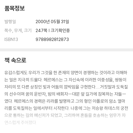
품목정보
발행일
2000년 05월 31일
쪽수, 무게, 크기
247쪽 | 크기확인중
ISBN13
9788982812873
책 속으로
유감스럽게도 우리가 그것을 한 존재의 양면이 경쟁하는 것이라고 이해하
는 일은 지극히 드물다. 헤르메스는 그 자신속에 이러한 이중성을, 쌍둥이
자리의 또 다른 상징인 빛과 어둠의 깜박임을 구현한다.....거짓말과 도둑질
의 선수이며 꿈의 운반자, 밤의 배회자--대문 앞 길가에 잠복하는 자들--
였다. 헤르메스의 경력은 리라를 발명하고 그의 형인 아폴로의 암소 열마
리를 도둑질하는 일에서부터 시작한다. 나중에 그는 저승왕 하데스의 궁전
으로 통하는 길의 메신저가 되었고, 그리하여 혼들을 호송하는 임무가 자
연스럽게 주어졌다.