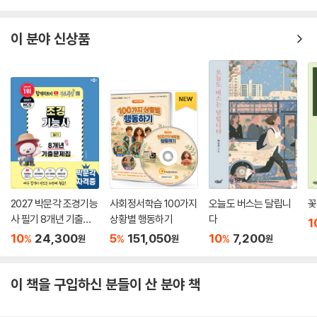
이 분야 신상품
2027 박문각 조경기능
사회정서학습 100가지
오늘도 버스는 달립니
꽃
사 필기 8개년 기출문
상황별 행동하기
다
1
제집
10
24,300
5
151,050
10
7,200
%
%
%
원
원
원
이 책을 구입하신 분들이 산 분야 책