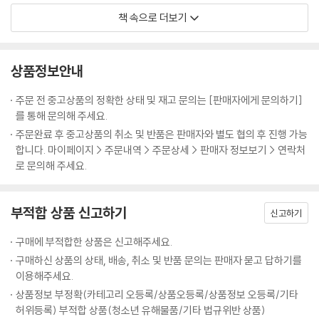
결국 그는 천상과 지하와 그 사이에 있는 지상 천하의 모든 세계를 마음대
책 속으로 더보기
로 오갈 수 있게 된 것이다. 그 많은 신들 중에서 오직 그만이 특별히 배정
된 '지위'를 갖고 있지 않다. 그는 항시 분기점이나 어중간한 지역에 머문
다. 길거리와 통로, 자살자를 파묻고 범죄자를 달아매는 십자로 따위가 그
상품정보안내
를 쉽게 만날 수 있는 장소이다. 헤르메스는 인간에게 이익을 주기도 하지
만 이따금 의도적으로 인간을 어둔 밤의 골목길에서 미아가 되게 만들기도
주문 전 중고상품의 정확한 상태 및 재고 문의는 [판매자에게 문의하기]
한다.
를 통해 문의해 주세요.
--- p.82 :3--83:9
주문완료 후 중고상품의 취소 및 반품은 판매자와 별도 협의 후 진행 가능
합니다. 마이페이지 > 주문내역 > 주문상세 > 판매자 정보보기 > 연락처
로 문의해 주세요.
부적합 상품 신고하기
신고하기
구매에 부적합한 상품은 신고해주세요.
구매하신 상품의 상태, 배송, 취소 및 반품 문의는 판매자 묻고 답하기를
이용해주세요.
상품정보 부정확(카테고리 오등록/상품오등록/상품정보 오등록/기타
허위등록) 부적합 상품(청소년 유해물품/기타 법규위반 상품)