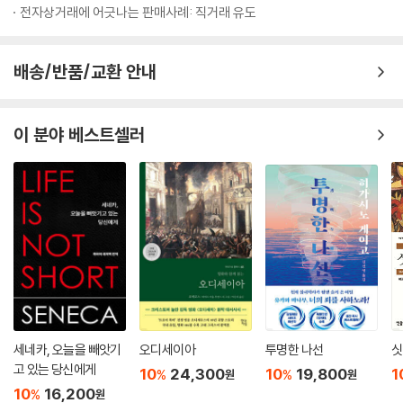
전자상거래에 어긋나는 판매사례: 직거래 유도
배송/반품/교환 안내
이 분야 베스트셀러
세네카, 오늘을 빼앗기
오디세이아
투명한 나선
싯
고 있는 당신에게
10
24,300
10
19,800
1
%
%
원
원
10
16,200
%
원