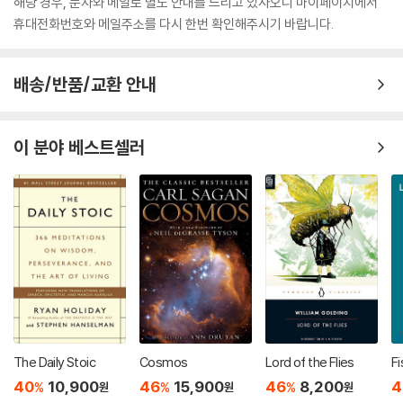
해당 경우, 문자와 메일로 별도 안내를 드리고 있사오니 마이페이지에서
휴대전화번호와 메일주소를 다시 한번 확인해주시기 바랍니다.
배송/반품/교환 안내
이 분야 베스트셀러
The Daily Stoic
Cosmos
Lord of the Flies
Fi
40
10,900
46
15,900
46
8,200
4
%
%
%
원
원
원