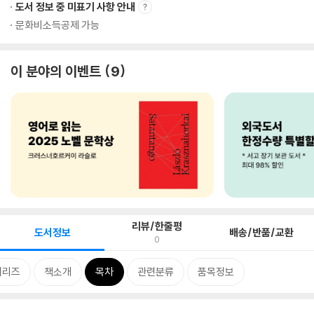
도서 정보 중 미표기 사항 안내
문화비소득공제 가능
이 분야의 이벤트
9
리뷰/한줄평
도서정보
배송/반품/교환
0
시리즈
책소개
목차
관련분류
품목정보