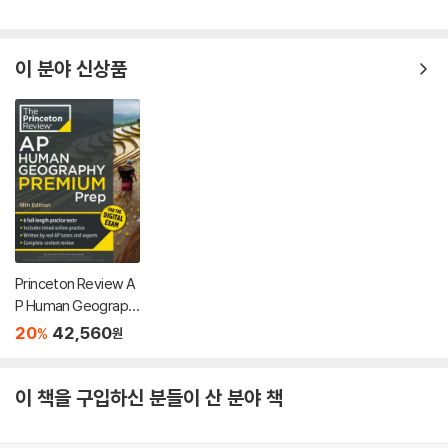
이 분야 신상품
Princeton Review A
P Human Geograph
y Premium Prep, 18t
20
42,560
%
원
h Edition: 6 Practice
Tests + Digital Prac
tice Online + Conte
이 책을 구입하신 분들이 산 분야 책
nt Review