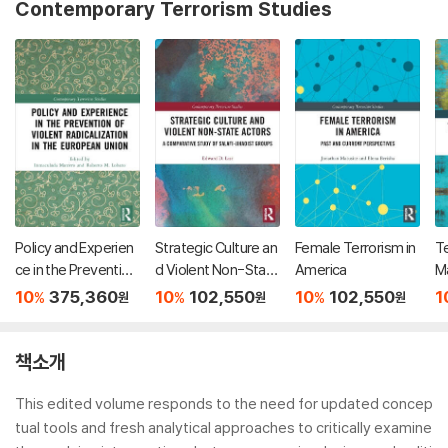
Contemporary Terrorism Studies
Policy and Experien
Strategic Culture an
Female Terrorism in
Te
ce in the Prevention
d Violent Non-State
America
M
of Violent Radicaliza
Actors
10
375,360
10
102,550
10
102,550
1
%
%
%
원
원
원
tion in the European
Union
책소개
This edited volume responds to the need for updated concep
tual tools and fresh analytical approaches to critically examine