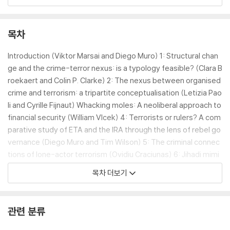
security studies, international relations, and political science
more broadly. It will also be useful reading for practitioner in g
overnment agencies, international organisations and NGOs fo
목차
cused on conflict prevention.
Introduction (Viktor Marsai and Diego Muro) 1: Structural chan
ge and the crime-terror nexus: is a typology feasible? (Clara B
roekaert and Colin P. Clarke) 2: The nexus between organised
crime and terrorism: a tripartite conceptualisation (Letizia Pao
li and Cyrille Fijnaut) Whacking moles: A neoliberal approach to
financial security (William Vlcek) 4: Terrorists or rulers? A com
parative study of ETA and the IRA through the lens of rebel go
vernance (Diego Muro and Tim Wilson) 5: The criminal connec
tions of lone-actor terrorism (Ovidiu Craciunas) 6: Jihadi mimi
cs: how and why non-jihadist groups use jihadist tropes (Simo
목차 더보기
n Cottee) 7: Cultural heritage and terrorism: how illicit trade ca
n finance extremism – the case of ISIL (Anna Puskás) 8: Adapt
ing to the convergence of crime and terror in the Western he
관련 분류
misphere (Jessica M. Vaughan) 9: Al-Shabaab’s Financing – Fur
thering the Pursuit of Jihad (Omar S Mahmood) 10: Caravan Te