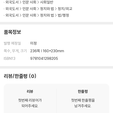
외국도서
인문 사회
사회일반
rrorism in the Sahel (Viktor Marsai) 11: The “black hole” – terror
외국도서
인문 사회
정치와 법
정치/외교
ism and organized crime in Talib Afghanistan (Erzsébet Nagyn
외국도서
인문 사회
정치와 법
법/행정
é Rózsa and Virág Novák-Varró) Conclusion (Viktor Marsai and
Diego Muro)
품목정보
발행 예정일
미정
쪽수, 무게, 크기
236쪽 | 160*230mm
ISBN13
9781041298205
리뷰/한줄평
0
리뷰
한줄평
첫번째 리뷰어가
첫번째 한줄평을
되어주세요.
남겨주세요.