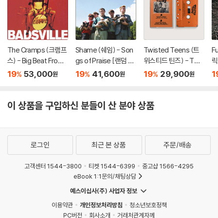
등이 발생할 수 있습니다.
※ 반품/교환 안내
1) 불량으로 인한 반품/교환 요청 시에는 불량 확인을 위해 개봉 시의 동영
상을 요청할 수 있으며, 동영상이 없는 경우 반품/교환이 제한될 수 있습니
The Cramps (크램프
Shame (쉐임) - Son
Twisted Teens (트
F
다.
스) - Big Beat From
gs of Praise [랜덤 컬
위스티드 틴즈) - Twis
릭
Badsville [화이트 컬
러 LP]
ted Teens [카세트테
[
관련 사진과 동영상 및 재생 기기 모델명을 첨부하여 첨부하여 고객센터에
19
53,000
19
41,600
19
29,900
1
%
%
%
원
원
원
러 LP]
이프]
문의 바랍니다.
2) LP는 잦은 배송 과정에서 재킷에 손상이 발생할 가능성이 높고 재판매
이 상품을 구입하신 분들이 산 분야 상품
가 어려우므로 신중한 구매를 부탁드립니다.
로그인
최근 본 상품
주문/배송
고객센터 1544-3800
티켓 1544-6399
중고샵 1566-4295
eBook 1:1문의/채팅상담
예스이십사(주) 사업자 정보
이용약관
개인정보처리방침
청소년보호정책
PC버전
회사소개
거래처관계자께