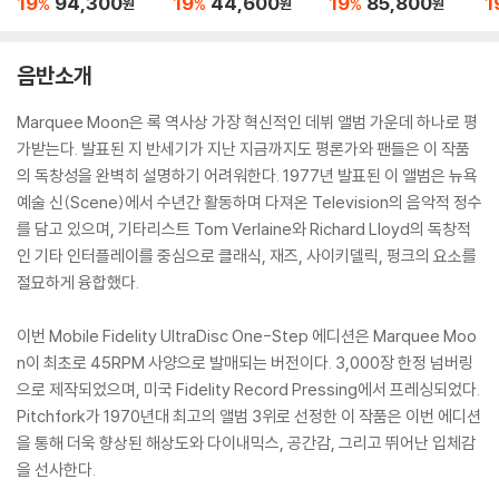
19
94,300
19
44,600
19
85,800
1
%
%
%
원
원
원
B
yl
음반소개
Marquee Moon은 록 역사상 가장 혁신적인 데뷔 앨범 가운데 하나로 평
가받는다. 발표된 지 반세기가 지난 지금까지도 평론가와 팬들은 이 작품
의 독창성을 완벽히 설명하기 어려워한다. 1977년 발표된 이 앨범은 뉴욕
예술 신(Scene)에서 수년간 활동하며 다져온 Television의 음악적 정수
를 담고 있으며, 기타리스트 Tom Verlaine와 Richard Lloyd의 독창적
인 기타 인터플레이를 중심으로 클래식, 재즈, 사이키델릭, 펑크의 요소를
절묘하게 융합했다.
이번 Mobile Fidelity UltraDisc One-Step 에디션은 Marquee Moo
n이 최초로 45RPM 사양으로 발매되는 버전이다. 3,000장 한정 넘버링
으로 제작되었으며, 미국 Fidelity Record Pressing에서 프레싱되었다.
Pitchfork가 1970년대 최고의 앨범 3위로 선정한 이 작품은 이번 에디션
을 통해 더욱 향상된 해상도와 다이내믹스, 공간감, 그리고 뛰어난 입체감
을 선사한다.