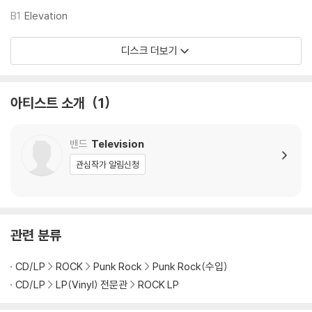
3,000장 한정 넘버링 에디션
B1
Elevation
UltraDisc One-Step
180g 중량반
디스크 더보기
45RPM
2LP 박스 세트
1/4" / 15 IPS 아날로그 마스터 → DSD 256 → 아날로그 콘솔 → 래커 커
아티스트 소개
1
팅
Fidelity Record Pressing 프레싱
최초의 45RPM 버전
밴드
Television
디럭스 패키지
관심작가 알림신청
슬립케이스
포일 스탬프 재킷
오리지널 아트워크 재현
관련 분류
LP 구매시 참고 사항 안내드립니다.
CD/LP
ROCK
Punk Rock
Punk Rock(수입)
※ 재킷/구성품/포장 상태
CD/LP
LP(Vinyl) 전문관
ROCK LP
1) 제작/배송 과정에 따라 경미한 재킷 주름, 모서리 눌림, 갈라짐이 발생
할 수 있으며 속지(이너 슬리브)는 디스크와의 접촉으로 인해 갈라질 수