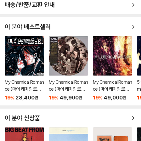
배송/반품/교환 안내
렁거리거나 휘어지는 경우가 있습니다.
재생이 불안정한 경우 스태빌라이저를 사용하시면 좀 더 안정적인 재생이
가능합니다.
이 분야 베스트셀러
2) 재생 음역의 왜곡을 최소화 하고 반복 재생시에도 최대한 일관되게 유
지되도록 디스크 센터 홀 구경이 작게 제작되는 경우가 있습니다. 턴테이
블 스핀들에 맞지 않는 경우에는 전용 제품 등을 이용하여 센터 홀을 조정
하시면 해결됩니다.
3) 디스크에 미세한 잔 흠집이 남아있거나 인쇄 면이 깨끗하지 않은 경우
가 있으며, 이는 상품의 불량이 아닙니다. 단, 재생에 이상이 있는 경우에는
불량으로 인한 반품/교환이 가능합니다
My Chemical Roman
My Chemical Roman
My Chemical Roman
5
ce (마이 케미컬 로맨
ce (마이 케미컬 로맨
ce (마이 케미컬 로맨
m
※ 컬러 디스크
스) - 2집 Three Che
스) - The Black Para
스) - I Brought You M
브
아래에 해당하는 경우는 불량이 아니므로 개봉 후 반품/교환이 불가합니
19
28,400
19
49,900
19
49,000
1
%
%
%
원
원
원
ers For Sweet Reve
de [픽쳐 디스크 LP]
y Bullets, You Broug
g 
다.
nge [LP]
ht Me Your Love [L
(L
1) 컬러 디스크는 웹 이미지와 실제 색상이 차이가 날 수 있습니다.
P]
P
이 분야 신상품
2) 컬러 디스크의 특성상 제작 공정시 앨범마다 색상 차이가 나는 경우도
있습니다.
3) 컬러 디스크는 제작 과정에서 다른 색상 염료가 섞여 얼룩과 번짐, 반점