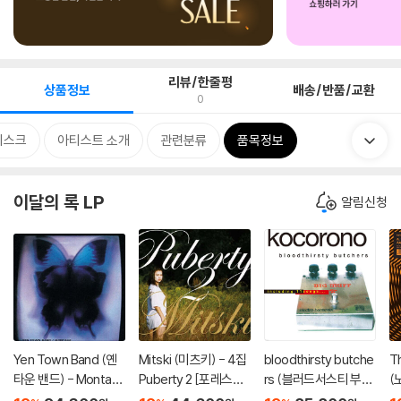
리뷰/한줄평
상품정보
배송/반품/교환
0
디스크
아티스트 소개
관련분류
품목정보
이달의 록 LP
알림신청
Yen Town Band (옌
Mitski (미츠키) - 4집
bloodthirsty butche
T
타운 밴드) - Montag
Puberty 2 [포레스트
rs (블러드서스티 부처
(
e [LP]
쉐도우 컬러 LP]
스) - kocorono [LP]
ol