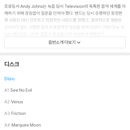
프로듀서 Andy Johns는 녹음 당시 Television의 독특한 음악 세계를 이
해하기 위해 끊임없이 질문을 던져야 했다. 밴드는 당시 유행하던 웅장한
록 사운드 대신 건조하고 직접적인 사운드를 원했고, 결과적으로 앨범은
군더더기 없는 선명한 음상과 독창적인 질감을 얻게 되었다. 이번 One-S
tep 에디션은 그러한 원음의 특성을 더욱 생생하게 재현한다.
음반소개 더보기
앨범의 중심에는 록 역사상 가장 위대한 곡 가운데 하나로 꼽히는 10분 길
이의 타이틀곡 「Marquee Moon」이 자리하고 있다. Rolling Stone이 선
정한 역대 최고의 노래 173위에 오른 이 곡은 정교한 기타 인트로와 긴장
디스크
감 넘치는 잼 세션, 그리고 장대한 피날레를 통해 Television 특유의 예술
성을 집약적으로 보여준다.
Disc
또한 베이시스트 Fred Smith와 드러머 Billy Ficca가 만들어내는 절제된
A1
See No Evil
리듬은 밴드의 음악을 더욱 독창적으로 완성하며, 이후 뉴웨이브, 아트 록,
A2
Venus
실험 록, 얼터너티브 록 발전에 큰 영향을 끼쳤다.
A3
Friction
*구성과 사양
A4
Marquee Moon