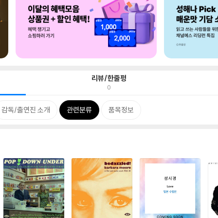
리뷰/한줄평
0
감독/출연진 소개
관련분류
품목정보