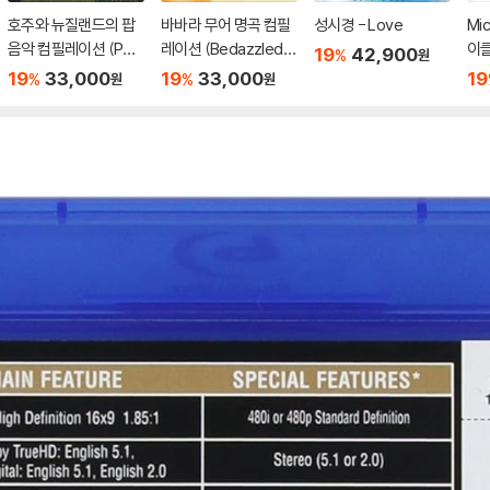
호주와 뉴질랜드의 팝
바바라 무어 명곡 컴필
성시경 - Love
Mic
음악 컴필레이션 (Pop
레이션 (Bedazzled!
이클
19
42,900
%
원
Down Under 1966-1
Barbara Moore TV, F
CD 
19
33,000
19
33,000
19
%
%
원
원
970)
ilm And Studio Work
1965–81)