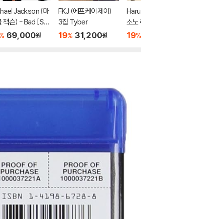
hael Jackson (마
FKJ (에프케이제이) -
Haruomi Hosono (호
Break 
 잭슨) - Bad [SA
3집 Tyber
소노 하루오미) - Your
이크 마이
Hybrid]
s Sincerely
REAK M
69,000
19
31,200
19
20,000
19
9
%
%
%
%
원
원
원