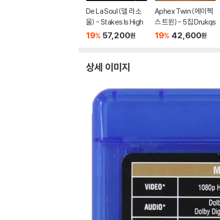
De La Soul (델 라 소
Aphex Twin (에이펙
울) - Stakes Is High
스 트윈) - 5집 Drukqs
19
57,200
19
42,600
%
%
원
원
상세 이미지