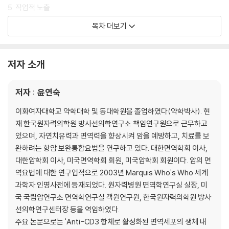
5. 직업적 노출
6. 유전적 요인
목차 더보기
7. 생식적 요인
8. 환경오염
9. 자외선, 방사선
저자 소개
제2장 암을 예방하는 생활습관
저자 : 윤연숙
1. 항산화물질을 함유하는 식품
2. 식이섬유
이화여자대학교 약학대학 및 동대학원을 졸업하였다(약학박사). 현
3. 면역증강 다당체
재 한국원자력의학원 방사선의학연구소 책임연구원으로 근무하고
4. 기타 항암작용이 있는 물질
있으며, 자연치유력과 면역력을 향상시켜 암을 예방하고, 치료를 보
완하려는 항암 보완통합요법을 연구하고 있다. 대한면역학회 이사,
제3장 암환자의 영양관리
대한암학회 이사, 미국면역학회 회원, 미국암학회 회원이다. 암의 면
1. 치료 시작 전 영양관리
역요법에 대한 연구업적으로 2003년 Marquis Who's Who 세계
2. 치료 중 영양관리
과학자 인명사전에 등재되었다. 원자력병원 면역학연구실 실장, 미
3. 치료 후 영양관리
국 국립암연구소 면역학연구실 객원연구원, 한국원자력의학원 방사
선의학연구센터장 등을 역임하였다.
제4장 암에 대한 생체 면역반응
주요 논문으로는 'Anti-CD3 항체로 활성화된 면역세포의 생체 내
1. 암세포에 대한 생체 면역반응