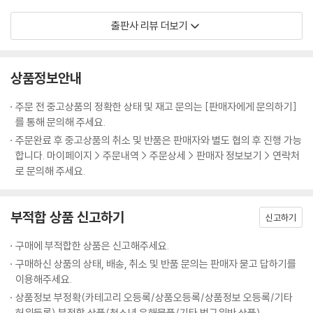
암, 면역력 강화가 답
출판사 리뷰 더보기
현재 암은 수술요법, 항암화학요법, 방사선요법으로 치료되고 있는데 이
들 방법으로는 약 60%의 암환자만이 치료가 가능하다고 한다. 이런 상황
에서 최근 미국, 유럽, 일본 등 선진국에서는 약용식물, 침, 뜸 등 보완요법
상품정보안내
으로 암 치료율을 높이려는 시도가 활발히 진행되고 있다. 이들 보완요법
은 인간이 보편적으로 가지고 있는자연치유력을 높이려는 시도이다. 자연
주문 전 중고상품의 정확한 상태 및 재고 문의는 [판매자에게 문의하기]
치유력이란 정신적인 것, 심리적인 것, 물이나 공기와 같은 환경적인 것,
를 통해 문의해 주세요.
인간관계 등 모든 환경과 긴밀한 관계를 맺고 있다.
주문완료 후 중고상품의 취소 및 반품은 판매자와 별도 협의 후 진행 가능
서양의학에서는 체내의 면역기능, 예를 들면 T세포, NK세포(Natural Kill
합니다. 마이페이지 > 주문내역 > 주문상세 > 판매자 정보보기 > 연락처
er Cell, 자연살해세포), B세포, 대식세포와 같은 면역력에 관련되는 것들
로 문의해 주세요.
이 점차 증명되어 가고 있다. 대식세포는 암세포를 제일 먼저 탐식한다. 이
때 보조 T세포는 대식세포가 탐식한 암세포와 반응하여 사이토카인을 생
부적합 상품 신고하기
성하여 암세포를 살해하는 킬러 T세포가 생성되도록 한다. 킬러 T세포와
신고하기
같이 암세포를 살해하는 면역세포로 NK세포가 있다. NK세포는 문자 그대
구매에 부적합한 상품은 신고해주세요.
로 자연히 생겨 암세포를 죽이는 면역세포이다. 체내의 NK세포의 활성은
구매하신 상품의 상태, 배송, 취소 및 반품 문의는 판매자 묻고 답하기를
일반적으로 20세에 최고에 달하며, 나이가 들어가게 됨에 따라 계속 떨어
이용해주세요.
져 60세에는 1/2, 80세에는 1/3로 떨어진다. 이것이 고령자에 있어서 암
상품정보 부정확(카테고리 오등록/상품오등록/상품정보 오등록/기타
환자가 많은 이유 중의 하나이다. 그래서 암을 예방하거나 개선하기 위해
허위등록) 부적합 상품(청소년 유해물품/기타 법규위반 상품)