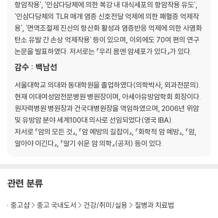
항암작용', '인삼다당체에 의한 복강 내 대식세포의 항암작용 유도',
2. 암환자에 대한 면역치료법
'인삼다당체의 TLR 매개 염증 신호전달 억제에 의한 패혈증 억제작
용', '면역조절제 진산의 항산화 활성과 염증반응 억제에 의한 사염화
제5장 인삼다당체 진산에 의한 면역반응 조절작용
탄소 유발 간 손상 억제작용' 등이 있으며, 이외에도 70여 편의 연구
1. 항암면역 증강작용
논문을 발표하였다. 저서로는 『우리 몸엔 암세포가 있다』가 있다.
2. 방사선 및 항암제에 의한 조혈장애 억제작용
감수 : 백남선
3. 항암제 유발 폐 섬유증 억제작용
4. 박테리아 감염 및 패혈증 억제작용
서울대학교 의대와 동대학원을 졸업하였다(의학박사, 외과전문의).
5. 인플루엔자 바이러스 감염 억제작용
현재 이대여성암전문병원 병원장이며, 아세아유방암학회 회장이다.
6. 알러지성 천식 억제작용
원자력병원 병원장과 건국대병원장을 역임하였으며, 2006년 위암
7. 간 기능 개선작용
및 유방암 분야 세계100대 의사로 선임되었다(영국 IBA).
저서로 『암의 모든 것』, 『암 예방의 길잡이』, 『화학적 암 예방』, 『암,
알아야 이긴다』, 『알기 쉬운 암 의학』(공저) 등이 있다.
관련 분류
중고샵
중고 국내도서
건강/취미/실용
질병과 치료법