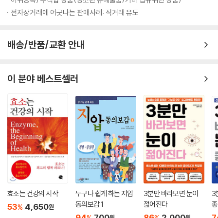
서는 암세포를 공격하는 NK세포의 활성을 증강시킬 필요가 있다.
전자상거래에 어긋나는 판매사례: 직거래 유도
이 책에서는 이러한 면역력을 어떻게 강화시킬 수 있는지에 대해 소개한
다. 암에 대한 저항력이기도 하고 또한 암을 이길 수 있고 최후의 보루이기
도 한 것이 바로 면역력이기 때문이다. 최근에는 암도 고혈압이나 당뇨병
배송/반품/교환 안내
처럼 평생 동안 치료 유지되는 만성질환으로 인식되고 있으므로 면역요법
의 중요성이 더더욱 강조되고 있다.
이 분야 베스트셀러
면역세포를 활성화시켜 주는 인삼다당체의 효능
면역요법의 중요성이 강조되고 있는 상황에서 버섯, 해초류, 인삼 등에서
추출한 다당체가 비특이적 면역증강제로 각광을 받고 있다. 이 책에서는
특히 인삼다당체 진산의 면역조절작용을 소개한다. 먼저, 인삼다당체 진산
은 대식세포와 NK세포를 활성화시키는 기전으로 생쥐에 이식된 B16-F1
0 흑색종의 전이를 억제시켰으며, LLC 폐암세포와 EMT-6 유방암세포
의 성장을 억제시켰다. 진산은 암세포에 직접 작용하는 것이 아니라 면역
세포의 암세포 살해능력을 증강시켜 암세포를 퇴치한다는 연구결과를 통
해서 인삼다당체 진산을 이용한 암의 보완치료방법을 제시한다. 두 번째
로, 인삼다당체 진산은 대식세포를 활성화시키는 기전으로 박테리아의 감
효소는 건강의 시작
누구나 쉽게 하는 지압
3분만 바라보면 눈이
3
염을 억제하며, 박테리아 감염시 염증성 사이토카인의 생성을 억제시키는
동의보감 1
젊어진다
좋
53
4,650
%
원
기전으로 패혈증을 억제한다. 또한 인플루엔자 바이러스 감염을 억제한다.
94
700
86
2,000
7
%
%
원
원