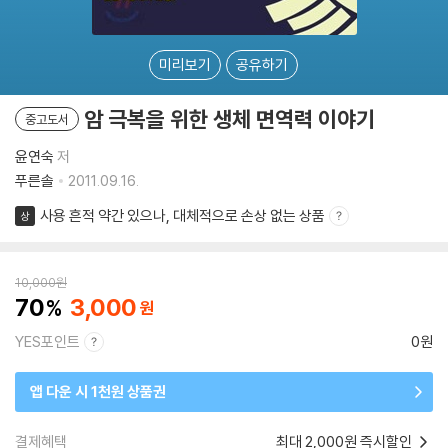
미리보기
공유하기
암 극복을 위한 생체 면역력 이야기
중고도서
윤연숙
저
푸른솔
2011.09.16.
사용 흔적 약간 있으나, 대체적으로 손상 없는 상품
상
10,000
원
70
3,000
YES포인트
0원
앱 다운 시 1천원 상품권
결제혜택
최대 2,000원 즉시할인