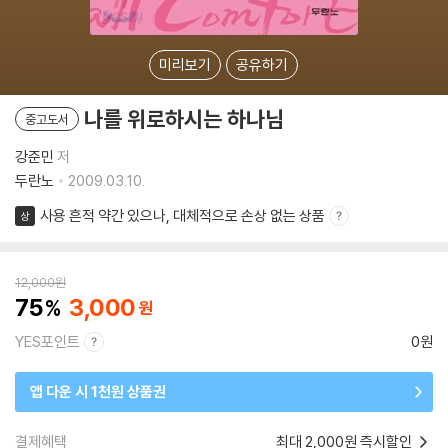
미리보기
공유하기
나를 위로하시는 하나님
중고도서
강준민
저
두란노
2009.03.10.
사용 흔적 약간 있으나, 대체적으로 손상 없는 상품
상
12,000
원
75
3,000
YES포인트
0원
앱 다운 시 1천원 상품권
결제혜택
최대 2,000원 즉시할인