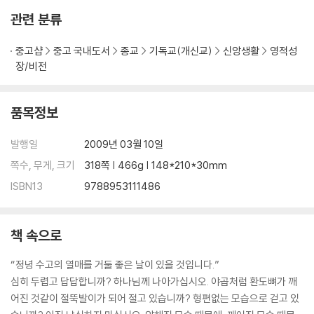
섬기고
관련 분류
5. 상처를 치유하심으로 위로하시는 하나님: 하나님은 상처마저도 선용하
십니다
중고샵
중고 국내도서
종교
기독교(개신교)
신앙생활
영적성
하나님은 상처 입은 영혼을 위로하십니다 | 하나님은 우리의 상처를 이해
장/비전
하심으로써 위로하십니다 | 하나님은 우리의 상처를 치유해 주심으로써
위로하십니다 | 상처가 치유되면 향나무 같은 사람이 됩니다 |
품목정보
6. 상처를 영광스럽게 하심으로 위로하시는 하나님: 잘 여문 상처는 향기
발행일
2009년 03월 10일
를 냅니다
쪽수, 무게, 크기
318쪽 | 466g | 148*210*30mm
상처를 치유함으로 아름다운 미래를 맞이하십시오 | 하나님은 예수님을
상처 입은 치유자로 세우셨습니다 | 상처를 영광스럽게 만드시는 하나님
ISBN13
9788953111486
의 은혜를 사모하십시오 | 하나님은 사소한 상처를 잘 이겨 낼 수 있는 지혜
를 가르쳐 주십니다 | 상처 입은 치유자의 삶을 살아가십시오 |
책 속으로
7. 로뎀 나무 아래 쓰러진 자를 위로하시는 하나님: 쓰러진 곳에서 새로운
“정녕 수고의 열매를 거둘 좋은 날이 있을 것입니다.”
사명을 주십니다
심히 두렵고 답답합니까? 하나님께 나아가십시오. 야곱처럼 환도뼈가 깨
하나님은 지쳐 쓰러진 사람을 위로하십니다 | 하나님은 낙심을 극복하는
어진 것같이 절뚝발이가 되어 절고 있습니까? 형편없는 모습으로 걷고 있
지혜를 가르쳐 주심으로 위로해 주십니다 | 하나님은 낙심한 사람에게 힘