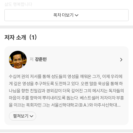
삶도 행복합니다
하나님은 두렵고 답답한 마음을 어루만져 주십니다 | 하나님은 진퇴양난
목차 더보기
의 어두운 밤중에 찾아와 위로하십니다 | 하나님은 우리를 깨뜨리심으로
위로하십니다 | 하나님은 우리를 깨우치심으로 위로하십니다 | 하나님은
복을 베풀어 주심으로 위로하십니다 | 하나님은 독생자 예수님을 깨뜨리
저자 소개
1
심으로 위로하십니다 |
3. 용서를 통해 위로하시는 하나님: 용서는 과거를 풀고 미래를 열어 줍니
저
강준민
다
용서의 위로는 우리의 전 존재를 치유하는 위로입니다 | 하나님은 용서를
통해 죄인들을 위로하십니다 | 하나님은 용서를 통해 풍성한 생명을 경험
수십여 권의 저서를 통해 성도들의 영성을 깨워온 그가, 이제 우리에
케 하심으로 위로의 사람이 되게 하십니다 | 용서는 위로의 예술입니다 |
게 깊은 영성을 추구하도록 도전하고 있다. 오랜 말씀 묵상을 통해 하
용서는 좋은 것을 불러오는 위로의 도구입니다 |
나님을 향한 친밀감과 경외감이 더욱 깊어진 그의 메시지는 독자들의
마음이 주를 향하여 뿌리내리도록 돕는다. 베스트셀러 저자이자 부흥
4. 뜻밖의 장소에서 위로하시는 하나님: 고난이 깊을수록 하나님의 위로는
을 이끄는 목회자인 그는 서울신학대학교(B.A.)와 아주사신학대학
가깝습니다
원(Azusa Pacific University, M.A./M.Div.), 탈봇신학교(Talbot
펼쳐보기
하나님은 뜻밖의 장소에서 우리를 위로하십니다 | 하나님은 사망의 음침
Theological Seminary, Th.M.)에서 학위를 받았다. 미국 LA 소재
한 골짜기에서 우리를 위로하십니다 | 하나님은 막대기와 지팡이로 우리
로고스교회, 동양선교교회에 이어 현재 새생명비전교회 담임목사로
를 위로하십니다 | 골짜기를 지나는 사람은 백합화를 볼 수 있습니다 |