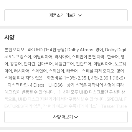
제품소개 더보기
DVD/ Blu-ray 구매시 참고 사항 안내드립니다.
※ 4K블루레이, 3D 블루레이 재생 관련 안내
1) 4K UHD 디스크는 대용량의 데이터 전송이 필요하므로 4K전용 플레
사양
이어를 사용하셔야 합니다. 더불어 플레이어 소프트웨어 최신 버전의 업데
이트, 대용량 케이블 사용이 필수입니다.
본편 오디오 : 4K UHD (1-4편 공통) Dolby Atmos: 영어, Dolby Digit
2) 3D 블루레이는 전용 플레이어와 3D 지원 TV를 통해서만 재생 가능합
al 5.1: 프랑스어, 이탈리아어, 러시아어, 스페인어 본편 자막 : 한국어, 영
니다.
어, 광동어, 만다린, 덴마크어, 네덜란드어, 핀란드어, 이탈리아어, 노르웨
이어, 러시아어, 스페인어, 스웨덴어, 태국어 - 스페셜 피쳐 오디오: 영어 -
※ 아웃케이스/구성품/포장 상태
스페셜 피쳐 자막: 없음 - 화면비율: 1~3편: 2.35:1, 4편: 2.39:1 (16x9)
1) 제작/배송 과정에서 경미한 아웃케이스 주름, 모서리 눌림 및 갈라짐이
- 디스크 타입: 4 Discs - UHD66 - 상기 스펙은 제작사의 사정에 따라
발생할 수 있습니다. 반품을 원하실 경우 미개봉 상태로 문의 부탁드립니
예고 없이 변동될 수 있습니다. - 1-4편 모두 UHD 디스크로만 구성된 상
다.
품으로, UHD 디스크 지원 기기에서만 구동하실 수 있습니다. SPECIAL F
2) 스틸북 케이스 제작 과정에서 기포 혹은 경미한 인쇄 오류가 발생할 수
EATURES(자막 없음, 각 편의 예고편 수록) [레이더스] -Teaser Traile
있습니다.
r -Theatrical Trailer -Re-Issue Trailer [미궁의 사원] -Teaser Trai
사양 더보기
3) 렌티큘러 스틸북의 경우, 보호필름이 붙어 판매되기도 합니다. 보호필
ler -Theatrical Trailer [최후의 성전] -Teaser Trailer -Theatrical
름 손상에 의한 교환/반품은 불가합니다.
Trailer [크리스탈 해골의 왕국] -Theatrical Trailer#1 -Theatrical Tr