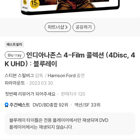
파트너샵
공유하기
베스트셀러
인디아나존스 4-Film 콜렉션 (4Disc, 4
Blu-ray
K UHD) : 블루레이
스티븐 스필버그
감독
Harrison Ford
출연
파라마운트
2023.03.30.
첫번째 리뷰어가 되어주세요
판매지수
120
주간베스트
DVD/BD종합
92위
액션/SF
33위
블루레이 타이틀은 전용 플레이어에서만 재생되며 DVD
플레이어에서는 재생되지 않습니다.