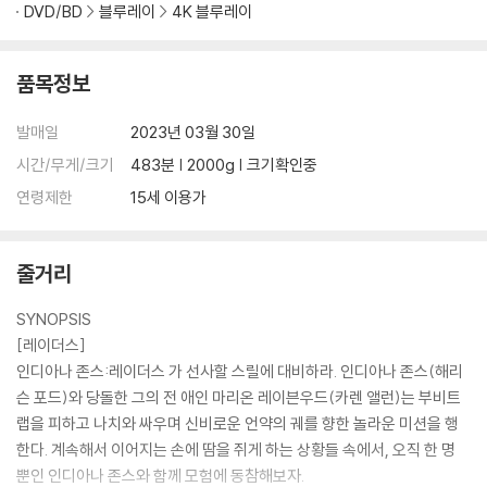
DVD/BD
블루레이
4K 블루레이
품목정보
발매일
2023년 03월 30일
시간/무게/크기
483분 | 2000g | 크기확인중
연령제한
15세 이용가
줄거리
SYNOPSIS
[레이더스]
인디아나 존스:레이더스 가 선사할 스릴에 대비하라. 인디아나 존스(해리
슨 포드)와 당돌한 그의 전 애인 마리온 레이븐우드(카렌 앨런)는 부비트
랩을 피하고 나치와 싸우며 신비로운 언약의 궤를 향한 놀라운 미션을 행
한다. 계속해서 이어지는 손에 땀을 쥐게 하는 상황들 속에서, 오직 한 명
뿐인 인디아나 존스와 함께 모험에 동참해보자.