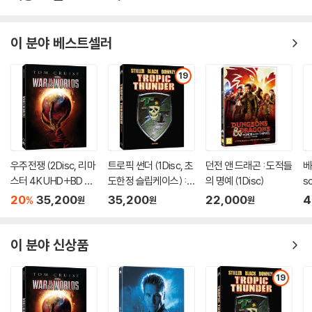
펙터클”(로저 에버트, CHICAGO SUN-TIMES) 이 가득한 “논스톱 스릴
행진”(리차드 콜리스, TIME)이라고 평한, 영화사상 가장 위대한 모험을
이 분야 베스트셀러
선사한다. 인디아나 존스:크리스탈 해골의 왕국 에서 인디아나 존스(해리
슨 포드)는 똑똑하고 아름다운 요원(케이트 블란쳇)보다 먼저 미스터리하
19
고 막강한 파워를 지닌 크리스탈 해골을 손에 넣으려고 한다. 반항기 가득
한 청년 머트(샤이아 라보프)와 사랑하는 마리온(카렌 앨런)과 팀을 이룬
그가 당신을 인디아나 존스 시리즈의 전통을 따르는, 액션이 가득한 모험
으로 초대한다!
우주전쟁 (2Disc, 리마
트로픽 썬더 (1Disc, 초
던전 앤 드래곤 : 도적들
베
스터 4K UHD+BD 슬
도한정 슬립케이스) :
의 명예 (1Disc)
s
립케이스 한정판) : 블
블루레이
슬
20
35,200
35,200
22,000
4
%
원
원
원
루레이
블
이 분야 신상품
19