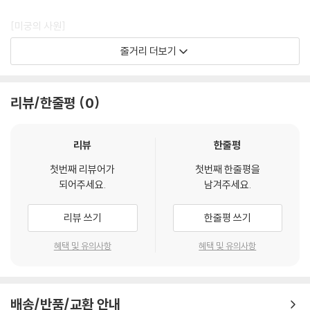
[미궁의 사원]
인디아나 존스:미궁의 사원 은 당신이 지금껏 경험하지 못한 흥분과 논스
줄거리 더보기
톱 스릴을 가져다 줄 것이다. 인디아나 존스(해리슨 포드)와 그의 조수 쇼
트 라운드(키 후이 콴), 그리고 나이트클럽의 가수 윌리 스콧(케이트 캡
쇼)은 히말라야를 넘나드는 고공 비행 액션부터 긴장감 넘치는 광차 추격
리뷰/한줄평
0
전, 요새와도 같은 인도의 광산 탈출을 경험하게 된다. 최고의 액션 히어로
가 이끄는 모험의 롤러코스터 질주는 당신의 심장을 뛰게 할 것이다!
리뷰
한줄평
[최후의 성전]
첫번째 리뷰어가
첫번째 한줄평을
인디아나 존스:최후의 성전 에서 인디아나 존스의 모험을 따라잡는 것보다
되어주세요.
남겨주세요.
신나는 일은 없다. 돌아온 나치 적들은 성배를 찾기 위해 인디아나 존스의
아버지인 헨리 존스 교수(션 코네리)를 납치한다. 온 가족이 함께 즐길 수
리뷰 쓰기
한줄평 쓰기
있는 이 논스톱 액션이 가득한 모험 속에서, 미국부터 베니스, 그리고 성스
러운 땅의 사막까지 이어지는 여정을 따라 아버지를 구하고 성배를 손에
혜택 및 유의사항
혜택 및 유의사항
넣는 일은 오직 인디아나 존스(해리슨 포드)에게 달려 있다.
[크리스탈 해골의 왕국]
배송/반품/교환 안내
스티븐 스필버그와 조지 루카스가 비평가들이 “센세이셔널한, 놀라운 스