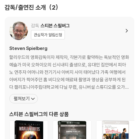
4) 본품 보호를 위해 노란색의 카톤 박스로 재포장한 경우, 카톤박스 손상
ailer#2 -Theatrical Trailer#3
감독/출연진 소개
2
에 의한 교환/반품은 불가합니다.
5) 아웃케이스/구성품/포장 상태 불량에 의한 교환/반품 신청시 불량 확
인을 위해 개봉 시의 동영상을 요청할 수 있으며, 동영상이 없는 경우 교
감독
스티븐 스필버그
환/반품이 제한될 수 있습니다.
관심작가 알림신청
※ 디스크 재생 불량
Steven Spielberg
1) 기기 문제로 인해 발생하는 재생 불량 현상에 대해서는 반품/교환이 불
할리우드의 영화감독이자 제작자, 각본가로 활약하는 독보적인 영화
가하니 최신 소프트웨어로 업데이트된 DVD/BD 전용 기기에서 재생하실
예술가.미국 오하이오의 신시내티 출생으로, 유대인 집안에서 피아
것을 권유해 드립니다.
노 연주자 어머니와 전기기사 아버지 사이 태어났다.가족 여행에서
2) 정전기와 먼지로 인해 재생이 원활하지 않은 경우가 있습니다. 디스크
아버지가 찍어주던 홈 비디오에 매료돼 촬영과 영상을 공부하게 된
를 마른 천으로 닦으시거나, DVD 클리너 등 전용 제품을 이용하면 대부분
다.캘리포니아주립대학교에 다닐 무렵, 유니버설 스튜디오를 오가며
해결됩니다.
감독, 편집 기사, 음향 담당자 등을 만난다.그가 찍은 35밀리 단편영
펼쳐보기
3) 일부 PC 연결형 ODD의 경우 호환 상의 문제로 정상적인 디스크도 재
화 <앰블린>이 유니버설 제작부 사장 시드 샤인버그의 눈에 들어 19
생이 불가능한 경우가 있습니다. 독립형 전용 플레이어 사용을 권장드리
69년 유니버설과 계약을 맺는다.여러 텔레비전 방송을 연출하던 중
며, ODD 사용으로 인한 재생 불량의 경우 교환 시에도 동일한 오류가 발
스티븐 스필버그
의 다른 상품
ABC 주말의 영화로 방영되었던 <대결>이 유럽에서 극장 개봉한다
생할 수 있음을 알려드립니다.
※ 디스크 외관 불량