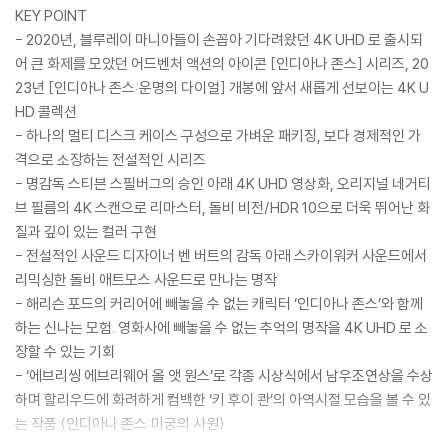
KEY POINT
- 2020년, 블루레이 마니아들이 손꼽아 기다려왔던 4K UHD 로 출시되
어 큰 화제를 모았던 어드벤처 액션의 아이콘 [인디아나 존스] 시리즈, 20
23년 [인디아나 존스:운명의 다이얼] 개봉에 앞서 새롭게 선보이는 4K U
HD 콜렉션
- 하나의 멀티 디스크 케이스 구성으로 가벼운 패키징, 보다 경제적인 가
격으로 소장하는 전설적인 시리즈
- 명감독 스티븐 스필버그의 승인 아래 4K UHD 영상화, 오리지널 네거티
브 필름의 4K 스캔으로 리마스터, 돌비 비전/HDR 10으로 더욱 뛰어난 화
질과 깊이 있는 컬러 구현
- 전설적인 사운드 디자이너 벤 버트의 감독 아래 스카이워커 사운드에서
리믹싱한 돌비 애트모스 사운드로 만나는 명작
- 해리슨 포드의 커리어에 빼놓을 수 없는 캐릭터 ‘인디아나 존스’와 함께
하는 신나는 모험. 영화사에 빼놓을 수 없는 추억의 명작을 4K UHD 로 소
장할 수 있는 기회
- ‘에브리씽 에브리웨어 올 앳 원스’로 각종 시상식에서 남우조연상을 수상
하며 할리우드에 화려하게 컴백한 ‘키 후이 콴’의 아역시절 모습을 볼 수 있
는 작품 (인디아나 존스:미궁의 사원)