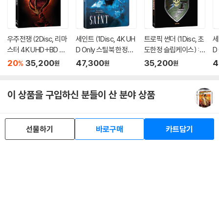
우주전쟁 (2Disc, 리마
세인트 (1Disc, 4K UH
트로픽 썬더 (1Disc, 초
세
스터 4K UHD+BD 슬
D Only 스틸북 한정판)
도한정 슬립케이스) :
D
립케이스 한정판) : 블
: 블루레이
블루레이
케
20
35,200
47,300
35,200
4
%
원
원
원
루레이
이 상품을 구입하신 분들이 산 분야 상품
선물하기
바로구매
카트담기
로그인
최근 본 상품
주문/배송
고객센터 1544-3800
티켓 1544-6399
중고샵 1566-4295
eBook 1:1문의/채팅상담
예스이십사(주) 사업자 정보
이용약관
개인정보처리방침
청소년보호정책
PC버전
회사소개
거래처관계자께
도서홍보
광고