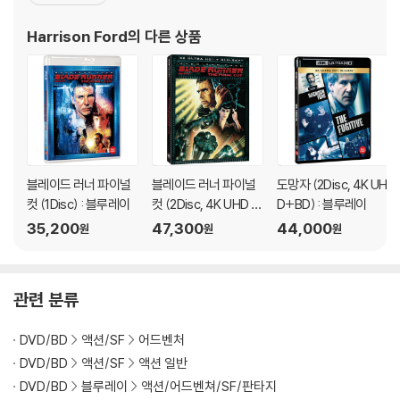
<스타워즈>의 한솔로 역으로 최고의 스타가 되었다. 이후 그의 출연
작은 <스타워즈> 3부작과 <인디아나 존스> 3부작에서부터 <블레
Harrison Ford
의 다른 상품
이드 러너>, <지옥의 묵시록>과 같은 영화에
블레이드 러너 파이널
블레이드 러너 파이널
도망자 (2Disc, 4K UH
컷 (1Disc) : 블루레이
컷 (2Disc, 4K UHD 슬
D+BD) : 블루레이
립케이스 한정판) : 블
35,200
47,300
44,000
원
원
원
루레이
관련 분류
DVD/BD
액션/SF
어드벤처
DVD/BD
액션/SF
액션 일반
DVD/BD
블루레이
액션/어드벤쳐/SF/판타지