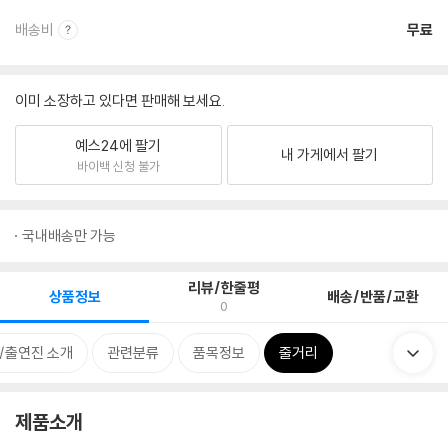
배송비
무료
이미 소장하고 있다면 판매해 보세요.
예스24에 팔기
내 가게에서 팔기
바이백 신청 불가
국내배송만 가능
리뷰/한줄평
상품정보
배송/반품/교환
0
/출연진 소개
관련분류
품목정보
줄거리
제품소개