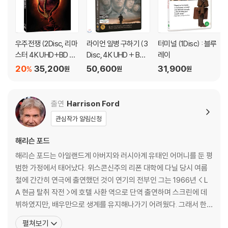
디스크에 미세한 잔 흠집이 남아있거나 인쇄 면이 깨끗하지 않은 경우가
있으며, 상품의 불량이 아닙니다. 단, 재생에 이상이 있는 경우에는 불량으
로 인한 반품/교환이 가능합니다.
우주전쟁 (2Disc, 리마
라이언 일병 구하기 (3
터미널 (1Disc) : 블루
스터 4K UHD+BD 슬
Disc, 4K UHD + BD
레이
※ 교환/반품 안내
립케이스 한정판) : 블
+ Bonus BD) : 블루레
20
35,200
50,600
31,900
1) 불량으로 인한 교환/반품 요청 시에는 불량 확인을 위해 개봉 시의 동영
%
원
원
원
루레이
이
상을 요청할 수 있으며, 동영상이 없는 경우 교환/반품이 제한될 수 있습니
다.
출연
Harrison Ford
관련 사진과 동영상 및 재생 기기 모델명을 첨부하여 첨부하여 고객센터에
문의 바랍니다.
관심작가 알림신청
2) 사양 오인지, 오 구매, 변심 사유로의 반품은 제품 개봉 전에만 운임비
해리슨 포드
부담 후 처리 가능합니다.
3) 스틸북 한정판, 초회 한정판의 경우 제작 수량이 한정되어 있고, 택배
해리슨 포드는 아일랜드계 아버지와 러시아계 유태인 어머니를 둔 평
이동 과정에서의 손상이 발생하면, 재 판매가 어려우므로 신중한 구매 선
범한 가정에서 태어났다. 위스콘신주의 리폰 대학에 다닐 당시 여름
택을 부탁드립니다.
철에 간간히 연극에 출연했던 것이 연기의 전부인 그는 1966년 < L
4) 한정판 상품의 변심, 오구매로 인한 반품은 회송된 상품의 상태 확인 후
A 현금 탈취 작전 >에 호텔 사환 역으로 단역 출연하며 스크린에 데
진행이 가능합니다. 택배 이동 중 파손이 발생하지 않도록 완충 포장을 부
뷔하였지만, 배우만으로 생계를 유지해나가기 어려웠다. 그래서 한
탁드립니다.
동안 배우를 관두고, 목수로서 일을 하기도 했다. 그런 그는 1977년
펼쳐보기