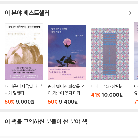
이 분야 베스트셀러
내 마음이 지옥일 때 부
땅에 떨어진 화살을 굳
티베트 꿈과 잠 명상
아
처가 말했다
이 가슴에 꽂지 마라
요
41
10,000
%
원
50
9,000
50
9,400
7
%
%
원
원
이 책을 구입하신 분들이 산 분야 책