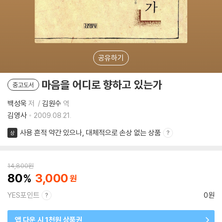
공유하기
마음을 어디로 향하고 있는가
중고도서
백성욱
저
김원수
역
김영사
2009.08.21.
사용 흔적 약간 있으나, 대체적으로 손상 없는 상품
상
14,800
원
80
3,000
YES포인트
0원
앱 다운 시 1천원 상품권