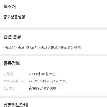
책소개
중고상품설명
관련 분류
중고샵
중고 국내도서
종교
불교
불교 명상/수행
품목정보
발행일
2009년 08월 21일
쪽수, 무게, 크기
225쪽 | 103*182*20mm
ISBN13
9788934931669
상품정보안내