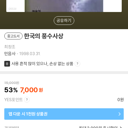
공유하기
한국의 풍수사상
중고도서
최창조
민음사
1998.03.31.
사용 흔적 많이 있으나, 손상 없는 상품
중
15,000
원
53
7,000
YES포인트
0원
앱 다운 시 1천원 상품권