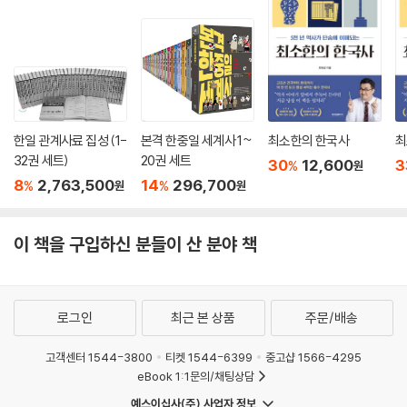
한일 관계사료 집성 (1-
본격 한중일 세계사 1~
최소한의 한국사
최
32권 세트)
20권 세트
30
12,600
3
%
원
8
2,763,500
14
296,700
%
%
원
원
이 책을 구입하신 분들이 산 분야 책
로그인
최근 본 상품
주문/배송
고객센터 1544-3800
티켓 1544-6399
중고샵 1566-4295
eBook 1:1문의/채팅상담
예스이십사(주) 사업자 정보