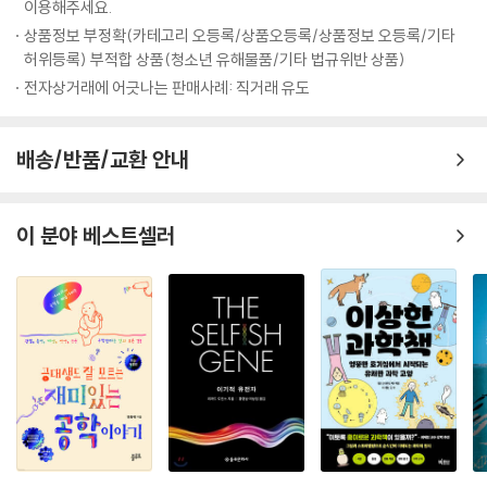
이용해주세요.
055 전구 - 인류의 생활습관을 바꿔놓은 빛의 전령 176
상품정보 부정확(카테고리 오등록/상품오등록/상품정보 오등록/기타
056 콘크리트 - 압력에 강하고 방수효과가 뛰어난 건축재료 179
허위등록) 부적합 상품(청소년 유해물품/기타 법규위반 상품)
057 타자기 - 문서작성의 신기원 182
전자상거래에 어긋나는 판매사례: 직거래 유도
058 전차 - 효율적인 근거리 교통수단 185
059 사진 - 순간의 포착과 보존 188
060 아닐린 - 빛에도 변색되지 않는 진보라빛 염료 191
배송/반품/교환 안내
061 냉장고 - 혁신적인 음식물 보관 방법 194
062 전화기 - 소리의 진동을 전기의 파동으로 변환하는 장치 198
063 내연기관 - 화석연료시대의 개막 201
이 분야 베스트셀러
064 엘리베이터 - 고층건축술의 기술적 전제 204
065 고층건물 - 공간부족의 해소와 특권의식의 충족 207
066 증기터빈 - 증기기관의 효율을 능가하는 새로운 동력원 210
067 자동차 - 경제성장과 교통발달의 중요한 원동력 213
068 알루미늄 - 가볍고 견고한 3세대 금속 216
069 코카콜라 - 뛰어난 광고전략이 만들어낸 세계인의 음료 219
070 음반 - 음향과 음악의 저장과 복제 222
071 디젤모터 - 열역학을 활용한 에너지효율의 극대화 225
072 영화 - 착시를 이용한 새로운 예술장르의 탄생 229
073 X-선 촬영기기 - 신체 내부를 촬영하는 의료기기 232