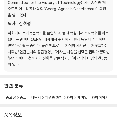
Committee for the History of Technology)’ 사무총장과 ‘게
018 시계 - 하루 일과를 제어하는 시간계측장치 62
오르크 아그리콜라 학회(Georg-Agricola Gesellschaft)’ 회장
019 풍차 - 바람의 잠재력을 무공해 자연에너지로 바꾸는 회전날개 65
을 맡고 있다.
020 펌프 - 물을 공급하는 아르키메데스의 연못 68
역자 : 김현정
021 나사 - 짧은 거리, 최대 효율을 겸비한 기계문명의 최소 단위 71
022 종이 - 지식과 정보를 기록하기 위한 매체 74
이화여대 독어독문학과를 졸업하고, 동 대학원에서 석사학위를 취득
023 등자 - 세계사를 뒤바꾼 마구(馬具) 77
했다. 독일 예나(JENA) 대학에서 수학하고, 현재 독일에 거주하며
024 화약 - 생산과 파괴를 위한 마법의 검은 가루 79
번역가로 활동 중이다. 옮긴 책으로는 『지식의 사기꾼』, 『거짓말하는
025 악보 - 음악의 전승과 재현을 위한 예술 언어 82
사회』, 『연금술사의 황금경영』, 『여자는 사랑을 선택할 권리가 있다』,
026 오르간 - 가장 중요한 종교음악용 악기 85
『Mr. 리바이 : 청바지의 신화를 만든 남자』, 『아만다와 마법의 책』 등
027 나침반 - 방향을 알려주는 주머니 속의 북극성 88
이 있다.
028 안경 - 시력을 교정하는 광학 보조기구 91
029 인쇄술 - 종교와 지식 대중화의 주역 94
030 인공 보장구 - 신체 부위를 대신할 수 있는 보조기구 97
관련 분류
031 현미경 - 미시세계로 안내하는 광학의 마술 100
032 망원경 - 천문학시대를 개척한 렌즈조합술 103
중고샵
중고 국내도서
자연과 과학
과학
재미있는 과학이야기
033 온도계 - 공기의 열팽창 원리를 응용한 온도측정기 106
034 환풍기 - 냉각, 환풍, 청소를 위한 날개 달린 바람상자 109
035 천공카드 - 디지털 스토리지의 기원 112
품목정보