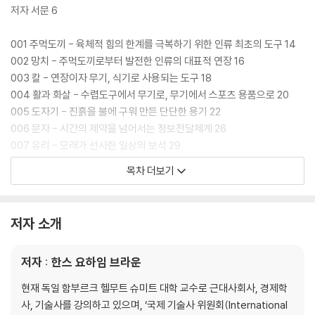
저자 서문 6
001 주먹도끼 - 육체적 힘의 한계를 극복하기 위한 인류 최초의 도구 14
002 망치 - 주먹도끼로부터 발전한 인류의 대표적 연장 16
003 칼 - 연장이자 무기, 식기로 사용되는 도구 18
004 활과 화살 - 수렵도구에서 무기로, 무기에서 스포츠 용품으로 20
005 도자기 - 진흙을 불에 구워 만든 단단한 용기 22
006 문자 - 시간의 제약을 넘어서는 정보전달체계 26
007 유리 - 모래가 선사한 일상의 보석 29
008 쟁기 - 논밭 깊이갈이로 수확량을 증가시킨 농기구 32
목차 더보기
009 바퀴 - 과학기술사에서 가장 중요한 발명품 35
010 수차 - 흐르는 물의 운동에너지를 이용한 장치 38
011 배 - 인류의 시야를 넓혀준 이동수단 41
저자 소개
012 저울 - 정밀한 무게 측정 기구 44
013 톱니바퀴 - 기계문명의 기초 단위 47
저자 : 한스 요하임 브라운
014 도르래 - 힘을 무한증대시키는 마법의 역학 50
015 수문 - 치수(治水), 문명의 시작 53
현재 독일 함부르크 헬무트 슈미트 대학 교수로 근대사회사, 경제학
016 아치 - 미(美)와 효율이 결합된 획기적인 건축술 56
사, 기술사를 강의하고 있으며, ‘국제 기술사 위원회(International
017 다리 - 경계를 가로지르려는 인류의 욕망 59