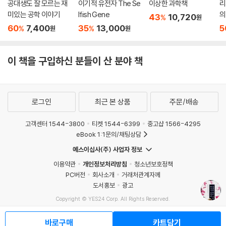
공대생도 잘 모르는 재
이기적 유전자 The Se
이상한 과학책
리
074 지퍼 - 여밈끈과 단추로부터의 해방 235
미있는 공학 이야기
lfish Gene
의
43
10,720
%
원
075 진공청소기 - 카펫 먼지와의 전쟁 238
60
7,400
35
13,000
5
%
%
원
원
076 비행기 - 하늘을 나는 인류의 꿈을 실현하다 242
077 전자관 - 신호를 증폭하는 전자부품 245
이 책을 구입하신 분들이 산 분야 책
078 세탁기 - 여성의 사회진출을 가능하게 한 발명품 248
079 컨베이어 벨트 - 생산효율과 노동소외의 치열한 접점 251
080 로봇 - 3D 업무를 대신하는 고숙련 무임금 노동자 254
081 방송 - 일방향 다중매체와 매스미디어의 발명 257
로그인
최근 본 상품
주문/배송
082 텔레비전 - 정보와 오락의 무한공급장치 260
083 심전도와 뇌전도 - 인체 전기적 신호의 기록 263
고객센터 1544-3800
티켓 1544-6399
중고샵 1566-4295
084 레이더 - 물체에 부딪혔다가 반사되는 전자기파의 특성을 이용한 탐
eBook 1:1문의/채팅상담
지장비 266
예스이십사(주) 사업자 정보
085 녹음기 - 자기테이프를 이용한 소리 저장장치 269
이용약관
개인정보처리방침
청소년보호정책
086 로켓 - 냉전의 추진력에서 우주탐험의 추진력으로 272
PC버전
회사소개
거래처관계자께
087 제트엔진 - 폭발과 분사의 원리를 응용한 고속추진장치 276
도서홍보
광고
088 컨테이너 - 화물의 운송과 적재를 위한 최적화 모듈 279
Copyright © YES24 Corp. All Rights Reserved.
089 원자로 - 핵분열 인공 제어장치 282
MATOM7
090 컴퓨터 - 20세기의 가장 중요한 발명품 286
바로구매
카트담기