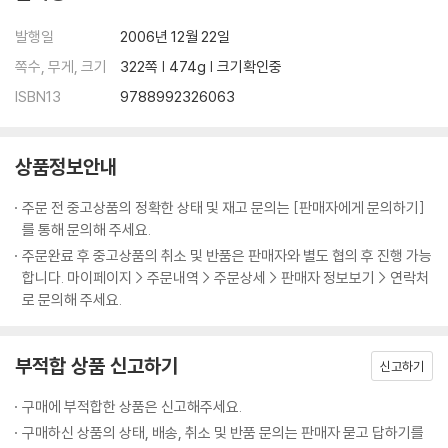
036 자동장치 - 노동에서 해방되고자 하는 인류의 오랜 꿈 115
037 피뢰침 - 신의 분노로부터 인간을 지켜주는 쇠막대 118
발행일
2006년 12월 22일
038 접착제 - 공작기술의 처음이자 끝 121
쪽수, 무게, 크기
322쪽 | 474g | 크기확인중
039 방적기 - 섬유와 옷감의 매개자 124
ISBN13
9788992326063
040 선반 - 회전하는 공작물을 원하는 모양으로 깎는 장비 128
041 증기기관 - 산업화시대를 견인한 원동력 131
042 통조림캔 - 음식을 장기보존하기 위한 획기적인 아이디어 134
상품정보안내
043 고무 - 오늘날 가장 널리 사용되는 합성소재 137
044 기차 - 산업화시대 경제성장의 핵심 원동력 140
주문 전 중고상품의 정확한 상태 및 재고 문의는 [판매자에게 문의하기]
045 전신 - 거리와 시차를 극복한 커뮤니케이션의 진화 145
를 통해 문의해 주세요.
046 비료 - 20세기 녹색혁명의 주역 148
주문완료 후 중고상품의 취소 및 반품은 판매자와 별도 협의 후 진행 가능
047 재봉틀 - 여성해방의 숨은 공로자 151
합니다. 마이페이지 > 주문내역 > 주문상세 > 판매자 정보보기 > 연락처
048 용접 - 금속재료를 위한 특수접착기술 154
로 문의해 주세요.
049 강철 - 문명사회의 확고부동한 골격 157
050 자전거 - 페달, 바퀴, 체인, 그리고 인력의 효율적 결합 161
부적합 상품 신고하기
051 탱크 - 액체화물을 운송하기 위한 대형 저장고 164
신고하기
052 플래스틱 - 일회용 문명을 태동시킨 고분자 화합물 167
구매에 부적합한 상품은 신고해주세요.
053 전지 - 전기에너지의 소형 저장장치 170
구매하신 상품의 상태, 배송, 취소 및 반품 문의는 판매자 묻고 답하기를
054 발전기 - 현대사회를 지탱하는 에너지공장 173