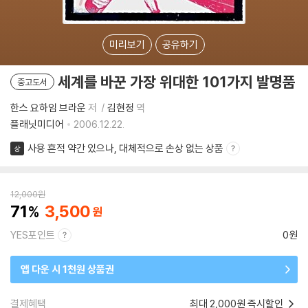
미리보기
공유하기
세계를 바꾼 가장 위대한 101가지 발명품
중고도서
한스 요하임 브라운
저
김현정
역
플래닛미디어
2006.12.22.
사용 흔적 약간 있으나, 대체적으로 손상 없는 상품
상
12,000
원
71
3,500
YES포인트
0원
앱 다운 시 1천원 상품권
결제혜택
최대 2,000원 즉시할인