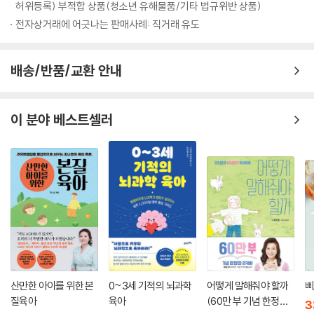
허위등록) 부적합 상품(청소년 유해물품/기타 법규위반 상품)
전자상거래에 어긋나는 판매사례: 직거래 유도
배송/반품/교환 안내
이 분야 베스트셀러
산만한 아이를 위한 본
0~3세 기적의 뇌과학
어떻게 말해줘야 할까
삐
질육아
육아
(60만 부 기념 한정판
3