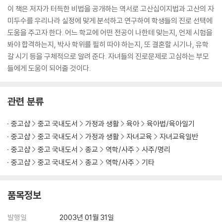
이 책은 저자가 터득한 비법을 공개하는 역서로 고산십이지법과 고산의 자
미두수를 우리나라 실정에 맞게 분석하고 연구하여 학생들의 진로 선택에
도움을 주고자 한다. 어느 학교에 어떤 전공이 나한테 맞는지, 언제 시험을
봐야 합격하는지, 박사 학위를 필히 따야 하는지, 또 결혼할 시기나, 유학
갈 시기 등을 구체적으로 알려 준다. 자녀들의 진로문제로 고심하는 부모
들에게 도움이 되어줄 것이다.
관련 분류
중고샵
중고 국내도서
가정과 생활
육아
육아법/육아일기
중고샵
중고 국내도서
가정과 생활
자녀교육
자녀교육일반
중고샵
중고 국내도서
종교
역학/사주
사주/명리
중고샵
중고 국내도서
종교
역학/사주
기타
품목정보
발행일
2003년 01월 31일