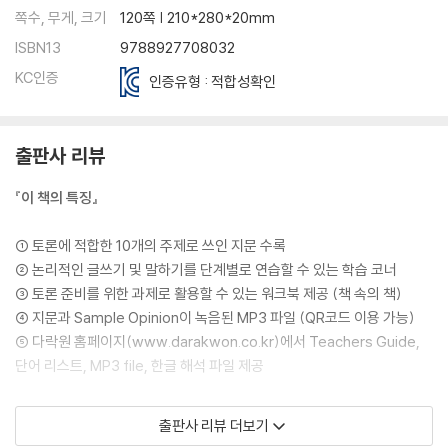
쪽수, 무게, 크기
120쪽 | 210*280*20mm
ISBN13
9788927708032
KC인증
인증유형 : 적합성확인
출판사 리뷰
『이 책의 특징』
① 토론에 적합한 10개의 주제로 쓰인 지문 수록
② 논리적인 글쓰기 및 말하기를 단계별로 연습할 수 있는 학습 코너
③ 토론 준비를 위한 과제로 활용할 수 있는 워크북 제공 (책 속의 책)
④ 지문과 Sample Opinion이 녹음된 MP3 파일 (QR코드 이용 가능)
⑤ 다락원 홈페이지(www.darakwon.co.kr)에서 Teachers Guide,
단어 리스트, MP3 file, 한글 해석 파일 제공
『이 책의 구성』
출판사 리뷰 더보기