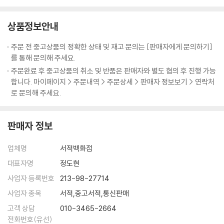
(1) Warm-Up & Introducing the Topic
토론 주제에 관해 가볍게 생각해 볼 수 있는 3개의 질문과 주제에 관한 배
상품정보안내
경지식을 엿볼 수 있는 간단한 지문이 있습니다. 본격적으로 학습할 주제
에 관해 자신의 경험과 간단한 배경지식을 환기시킬 수 있습니다.
주문 전 중고상품의 정확한 상태 및 재고 문의는 [판매자에게 문의하기]
를 통해 문의해 주세요.
(2) Learning about the Topic
주문완료 후 중고상품의 취소 및 반품은 판매자와 별도 협의 후 진행 가능
Unit 마다 토론 주제가 제시되고, 그에 따른 찬반의 의견이 한 문단씩 총 2
합니다. 마이페이지 > 주문내역 > 주문상세 > 판매자 정보보기 > 연락처
00자에서 260자 내외의 지문 속에 소개 됩니다. 학습자들은 각 찬반의 의
로 문의해 주세요.
견 아래에 2개의 논거(Supporting Argument)를 찾으며 지문을 읽어
갑니다.
판매자 정보
(3) Vocabulary Check & Comprehension Questions
업체명
서적백화점
지문 어휘 5개를 알맞은 문장의 빈칸에 채우는 문제와 지문 내용과 관련된
4개의 객관식 문제가 수록되어 있습니다. 간단한 독해 확인 문제로 지문의
대표자명
정도현
내용을 잘 이해하였는지 확인할 수 있습니다.
사업자 등록번호
213-98-27714
사업자 종목
서적,중고서적,통신판매
(4) Building Arguments
고객 상담
010-3465-2664
주제에 관한 찬성과 반대 의사를 나타내는 주장 (Main Argument), 그에
전화번호(유선)
따른 구체적인 논거(Supporting Argument), 그 논거를 뒷받침해줄 설