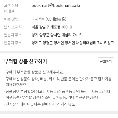
고객 상담
bookmart@bookmart.co.kr
명 및 예시(Supporting Example), 그리고 상대방의 의견을 반박할 수
이메일
있는 의견(Counterargument)을 4개의 객관식으로 단계별로 개념 이
해를 돕는 학습 코너입니다.
배송 방법
타사택배(CJ대한통운)
본사 소재지
서울 강남구 개포동 168-8
(5) Opinion Examples
발송지 주소
경기 양평군 양서면 대심리 74-5
남학생과 여학생이 각각 주제에 찬성 혹은 반대하는 의견을 말합니다. 이
반품지 주소
경기도 양평군 양서면 양서면 대심리대심리 74-5 창고
짧은 지문을 읽고 각 의견을 요약하는 한 문장 속의 빈칸 2개를 지문에 나
온 단어를 이용하여 올바르게 적어보는 연습을 합니다. 이를 통해 상대방
의 의견의 요점을 파악하는 연습을 할 수 있습니다.
부적합 상품 신고하기
신고하기
(6) Organizing Supporting Arguments
구매에 부적합한 상품은 신고해주세요.
이 코너에서는 총 4개의 구체적인 논거(Supporting Argument)가 박
구매하신 상품의 상태, 배송, 취소 및 반품 문의는 판매자 묻고 답하기를
스 안에 제시 됩니다. 이 4개의 문장을 해당하는 주장(Main Argument)
이용해주세요.
에 알맞게 찾아서 직접 문장을 써 내려갑니다.
상품정보 부정확(카테고리 오등록/상품오등록/상품정보 오등록/기타
허위등록) 부적합 상품(청소년 유해물품/기타 법규위반 상품)
(7) Planning Your Supporting Argument
전자상거래에 어긋나는 판매사례: 직거래 유도
해당 Unit의 주제와 관련된 주장(Main Argument)이 제시되고 그 의견
에 찬성(Agree)하는 쪽과 반대(Disagree)하는 쪽의 의견을 샘플로 제