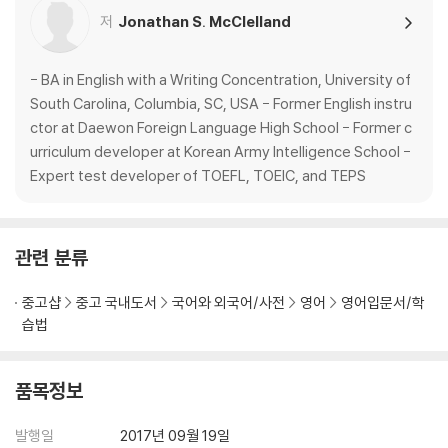
저
Jonathan S. McClelland
- BA in English with a Writing Concentration, University of
South Carolina, Columbia, SC, USA - Former English instru
ctor at Daewon Foreign Language High School - Former c
urriculum developer at Korean Army Intelligence School -
Expert test developer of TOEFL, TOEIC, and TEPS
관련 분류
중고샵
중고 국내도서
국어와 외국어/사전
영어
영어입문서/학
습법
품목정보
발행일
2017년 09월 19일