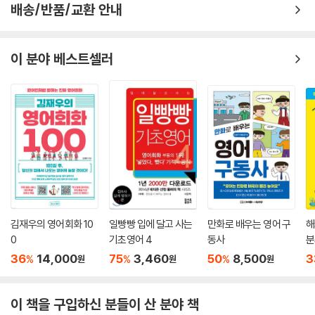
시하였습니다. 양측의 의견을 다 읽어보고 학습자 또한 찬성과 반대의 의
배송/반품/교환 안내
견을 선택하고 그에 따른 생각을 정리해 보는 코너 입니다.
(8) Making Your Argument
이 분야 베스트셀러
마지막으로 학습자가 직접 찬성 혹은 반대를 선택하여 그에 따른 주장(Ma
in Argument), 논거(Supporting Argument), 설명 및 예시(Support
ing Example) 그리고 마지막으로 상대방 의견을 반박하는 의견(Count
erargument)을 주어진 표현들 옆에 1-2개의 문장으로 직접 써보는 코너
입니다.
김재우의 영어회화 10
일빵빵 입에 달고 사는
만화로 배우는 영어 구
해
0
기초영어 4
동사
분
36
14,000
75
3,460
50
8,500
3
%
%
%
원
원
원
이 책을 구입하신 분들이 산 분야 책