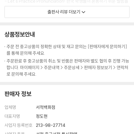
- Let's Practice Pronunciation! 한국 학생들이 혼동하기 쉬운 발음을
중심으로 구성
출판사 리뷰 더보기
- Sentence Patterns 쉽고 활용도 높은 문장 패턴을 통해 다양한 응용
연습 가능
- Let's Read! 한미간의 문화를 비교하는 흥미로운 지문들을 통해 독해
상품정보안내
력 증강
주문 전 중고상품의 정확한 상태 및 재고 문의는 [판매자에게 문의하기]
를 통해 문의해 주세요.
주문완료 후 중고상품의 취소 및 반품은 판매자와 별도 협의 후 진행 가능
합니다. 마이페이지 > 주문내역 > 주문상세 > 판매자 정보보기 > 연락처
로 문의해 주세요.
판매자 정보
업체명
서적백화점
대표자명
정도현
사업자 등록번호
213-98-27714