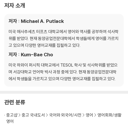
Unit 10 If I join a gym, I can get in shape.
저자 소개
Unit 11 May I see your passport, please?
Unit 12 I know what the answer is.
저자 : Michael A. Putlack
Unit 13 Could you help me for a minute?
Unit 14 It's a Korean custom.
미국 매사추세츠 터프츠 대학교에서 영어와 역사를 공부하여 석사학
Unit 15 My sister's music is too loud!
위를 받았다. 현재 동양공업전문대학에서 학생들에게 영어를 가르치
Unit 16 It was built last year.
고 있으며 다양한 영어교재를 집필하고 있다.
저자 : Kum-Bae Cho
Answers
Appendix
미국 하와이 퍼시픽 대학교에서 TESOL 학사 및 석사학위를 받았으
며 서강대학교 언어학 박사 과정 중에 있다. 현재 동양공업전문대학
에서 학생들을 가르치고 있으며 다양한 영어교재를 집필하고 있다.
관련 분류
중고샵
중고 국내도서
국어와 외국어/사전
영어
영어회화/생활
영어