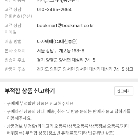
사업자 종목
서적,중고서적,통신판매
고객 상담
010-3465-2664
전화번호(유선)
고객 상담
bookmart@bookmart.co.kr
이메일
배송 방법
타사택배(CJ대한통운)
본사 소재지
서울 강남구 개포동 168-8
발송지 주소
경기 양평군 양서면 대심리 74-5
반품지 주소
경기도 양평군 양서면 양서면 대심리대심리 74-5 창고
부적합 상품 신고하기
신고하기
구매에 부적합한 상품은 신고해주세요.
구매하신 상품의 상태, 배송, 취소 및 반품 문의는 판매자 묻고 답하기를
이용해주세요.
상품정보 부정확(카테고리 오등록/상품오등록/상품정보 오등록/기타
허위등록) 부적합 상품(청소년 유해물품/기타 법규위반 상품)