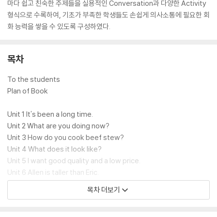
마다 쉽고 친숙한 주제들을 실용적인 Conversation과 다양한 Activity
형식으로 수록하여, 기초가 부족한 학생들도 손쉽게 의사소통에 필요한 회
화 능력을 쌓을 수 있도록 구성하였다.
목차
To the students
Plan of Book
Unit 1 It's been a long time.
Unit 2 What are you doing now?
Unit 3 How do you cook beef stew?
Unit 4 What does it look like?
Unit 5 I want good quality and a low price.
Unit 6 Allen is taller than Eric.
Unit 7 Have you ever traveled to Guam?
목차 더보기
Unit 8 I'd love to see an action movie.
Unit 9 When you meet your friends, what do you usually do?