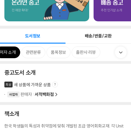
도서정보
배송/반품/교환
저자 소개
관련분류
품목정보
출판사 리뷰
중고도서 소개
새 상품에 가까운 상품
최상
판매자 :
서적백화점
사업자
책소개
한국 학생들의 특성과 취약점에 맞춰 개발된 초급 영어회화교재. 각 Unit