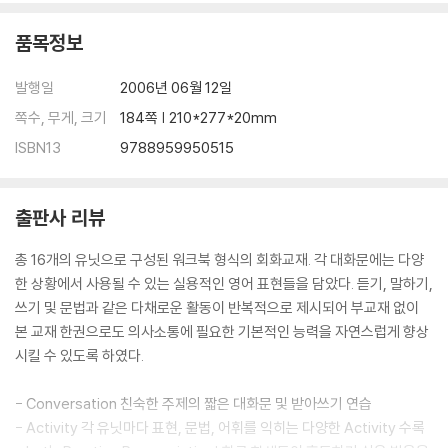
품목정보
발행일
2006년 06월 12일
쪽수, 무게, 크기
184쪽 | 210*277*20mm
ISBN13
9788959950515
출판사 리뷰
총 16개의 유닛으로 구성된 워크북 형식의 회화교재. 각 대화문에는 다양
한 상황에서 사용될 수 있는 실용적인 영어 표현들을 담았다. 듣기, 말하기,
쓰기 및 문법과 같은 다채로운 활동이 반복적으로 제시되어 부교재 없이
본 교재 한권으로도 의사소통에 필요한 기본적인 능력을 자연스럽게 향상
시킬 수 있도록 하였다.
- Conversation 친숙한 주제의 짧은 대화문 및 받아쓰기 연습
- Activity 각 유닛마다 표현, 문법, 어휘를 익히는 다양한 Activity 수록