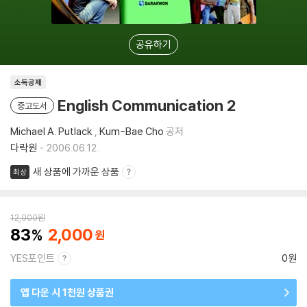
공유하기
소득공제
English Communication 2
중고도서
Michael A. Putlack
,
Kum-Bae Cho
공저
다락원
2006.06.12.
새 상품에 가까운 상품
최상
12,000
원
83
2,000
YES포인트
0원
앱 다운 시 1천원 상품권