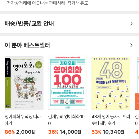
전자상거래에 어긋나는 판매사례: 직거래 유도
배송/반품/교환 안내
이 분야 베스트셀러
영어회화 무작정 따라
김재우의 영어회화 10
48개 영어 동사로 프리
김
하기
0
토킹 깨부수기
0
86
2,000
36
14,000
53
10,340
4
%
%
%
원
원
원