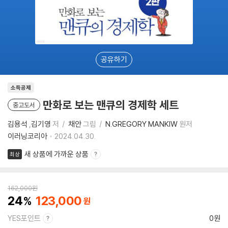
공유하기
소득공제
만화로 보는 맨큐의 경제학 세트
중고도서
김용석
,
김기영
저
채안
그림
N.GREGORY MANKIW
원저
이러닝코리아
2024.04.30.
새 상품에 가까운 상품
최상
162,000
원
24
123,000
YES포인트
0원