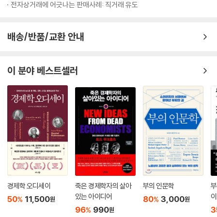
전자상거래에 어긋나는 판매사례: 직거래 유도
배송/반품/교환 안내
이 분야 베스트셀러
경제학 오디세이
죽은 경제학자의 살아
부의 인문학
부
있는 아이디어
이
50
11,500
80
3,000
%
%
원
원
96
990
3
%
원