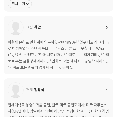
널〉 등 대중적 매체에 기고하기도 했다. 강의, 연구, 저술 활동뿐 아니
펼쳐보기
라 미국의 싱크 탱크인 전국경제조사국(National Bureau of Econ
omic Research)의 연구위원,
그림
채안
이현세 문하로 만화계에 입문하였으며 1996년 「멍구 나오라 그래~」
로 데뷔하였다. 주요 작품으로는 『딥스』, 『홈스』, 『웃찾사』, 『Wha
t?』, 『하느님 땡큐』, 『만화 사도신경』, 『만화로 보는 회계원리』, 『만화
로 배우는 금융경제이야기』, 『만화로 보는 에피소드 경영학 시리즈』,
『만화로 보는 맨큐의 경제학 시리즈』 등이 있다.
편저
김용석
연세대학교 경영학과를 졸업, 한국·미국 공인회계사, 미국 재무분석
사(CFA)이다. 삼일회계법인에서 근무, 서강대학교·아주대학교 겸임