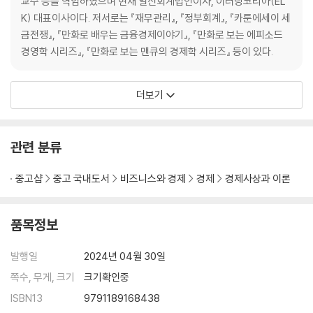
교수 등을 역임하였으며 현재 일신회계법인이사, 이러닝코리아(EL
K) 대표이사이다. 저서로는 『재무관리』, 『정부회계』, 『카툰에세이 세
금전쟁』, 『만화로 배우는 금융경제이야기』, 『만화로 보는 에피소드
경영학 시리즈』, 『만화로 보는 맨큐의 경제학 시리즈』 등이 있다.
더보기
관련 분류
중고샵
중고 국내도서
비즈니스와 경제
경제
경제사상과 이론
품목정보
발행일
2024년 04월 30일
쪽수, 무게, 크기
크기확인중
ISBN13
9791189168438