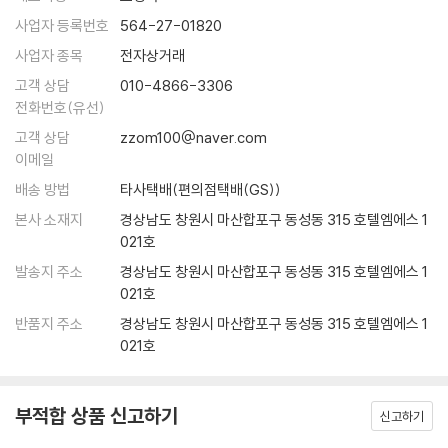
『미의 역사』에 이은 『추의 역사』 출간,
사업자 등록번호
564-27-01820
우리 시대 최고의 지성 움베르토 에코의 미학 사전 완성!
사업자 종목
전자상거래
고객 상담
010-4866-3306
베스트셀러 소설가이자 가장 영향력 있는 사상가 중의 한 명인 움베르토
전화번호(유선)
에코의 『추(醜)의 역사』가 전문 번역가 오숙은의 번역으로 열린책들에서
출간되었다. 전작 『미의 역사』가 "미"의 개념이 어떻게 변화해 왔는지를 규
고객 상담
zzom100@naver.com
명하고자 하였다면, 『추의 역사』는 시각 문화와 예술 작품 속의 아름답지
이메일
않은 것들, 즉 그로테스크한 것, 괴물 같은 것, 불쾌한 것과 같은 "추"의 개
배송 방법
타사택배(편의점택배(GS))
념이 어떻게 변화해 왔는지를 탐색한다. 이 책에서 포괄하고 있는 "악마",
본사 소재지
경상남도 창원시 마산합포구 동성동 315 호텔엠에스 1
"마녀", "죽음", "괴물" 등을 다룬 책들은 더러 있었지만, 이러한 것들을 추
021호
의 한 현상으로 아우르고 일종의 문화, 역사 비평을 통해 추의 기호학을 구
발송지 주소
경상남도 창원시 마산합포구 동성동 315 호텔엠에스 1
축한 것은 사실상 첫 번째 시도가 아닐까 한다.
021호
『추의 역사』는 전작인 『미의 역사』와 비교했을 때, 고대부터 현대까지 서
반품지 주소
경상남도 창원시 마산합포구 동성동 315 호텔엠에스 1
구의 미술 작품과 다양한 텍스트를 병치하는 체제 및 편집상의 공통점이
021호
있지만, 책에 실린 수많은 추의 이미지가 우리가 흔히 접할 수 없는 작품들
인 만큼 보다 희소성을 갖는다. 또한 인간 심리가 끊임없이 추에 매혹되어
온 역사를 이야기하기 때문에 전작에 비해 다루는 대상은 더욱 광범위하
부적합 상품 신고하기
신고하기
다. 추 연구의 토대가 거의 전무한 까닭에 텍스트들은 주로 문학 작품 위주
로 소개되었는데, 비주류나 통속적이라고 분류되었을 일부 문학 작품들이