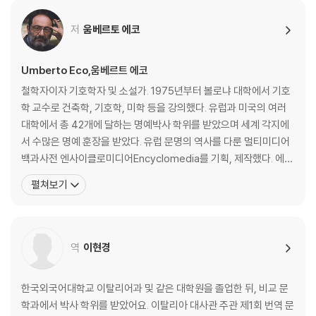
13. 미의 종교
14. 새로운 대상
저
움베르토 에코
15. 기계의 미
16. 추상적 형식에서부터 재료의 심층까지
17. 미디어의 미
Umberto Eco,움베르트 에코
철학자이자 기호학자 및 소설가. 1975년부터 볼로냐 대학에서 기호
역자의 말
학 교수로 건축학, 기호학, 미학 등을 강의했다. 유럽과 미국의 여러
찾아보기
대학에서 총 42개에 달하는 명예박사 학위를 받았으며 세계 각지에
서 수많은 명예 훈장을 받았다. 유럽 문명의 역사를 다룬 멀티미디어
백과사전 엔사이클로미디어Encyclomedia를 기획, 제작했다. 에코
의 이름을 알린 소설 『장미의 이름』은 40여 개국에 번역돼 3천만 부
펼쳐보기
이상이 판매되었다. 이 소설로 프랑스 메디치 상을 비롯해 각종 문학
상을 휩쓸며 세계적 작가로 발돋움하게 된다. 그러나 그의 학문적 출
발점은 철학이었다. 토리노 대학에
역
이현경
한국외국어대학교 이탈리어과 및 같은 대학원을 졸업한 뒤, 비교 문
학과에서 박사 학위를 받았어요. 이탈리아 대사관 주관 제1회 번역 문