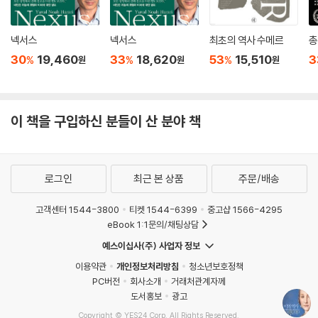
넥서스
넥서스
최초의 역사 수메르
총
30
19,460
33
18,620
53
15,510
3
%
%
%
원
원
원
이 책을 구입하신 분들이 산 분야 책
취업을 위해 남성들까지 성형 수술을 하는 시대, 더 많은 이윤을 내기 위해
상품은 물론, 일상의 라이프스타일까지 디자인하는 시대, 다시 말해 아름
다움이 그저 "보기 좋은 떡"이 아닌, 다른 것과의 차별화에서 성공할 수 있
로그인
최근 본 상품
주문/배송
는 경쟁력이자 곧 자본이 되는 시대에 우리는 살고 있다. 돈을 주고 아름다
고객센터 1544-3800
티켓 1544-6399
중고샵 1566-4295
움을 살 수 있는 시대, 그런 만큼 아름답지 않은 것에 대한 혐오와 가치 절
eBook 1:1문의/채팅상담
하는 갈수록 심각해져 가지만, 한편에서는 기괴하고 아름답지 않은 것들이
사람들의 호기심을 자극해 또 다른 경쟁력이 되고, 새로운 미적 가치를
예스이십사(주) 사업자 정보
만들어 내기도 한다. 정도와 방법의 차이는 있을지 몰라도 이것이 인류가
이용약관
개인정보처리방침
청소년보호정책
미적 취향을 발전시켜 온 역사였음을 우리는 에코의 『추의 역사』를 통해
PC버전
회사소개
거래처관계자께
다시 한 번 확인할 수 있다.
도서홍보
광고
Copyright © YES24 Corp. All Rights Reserved.