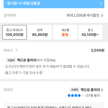
앱 다운 시 1천원 상품권
결제혜택
최대 2,000원 즉시할인
중고 국내도서
원제
새상품
중고
109,000
원
65,950
원
품절
55,100
원~
배송비
3,500원
책으로 통하라
에서 직접배송
사업자
도서산간/제주지역의 경우 추가 배송비가 발생할 수 있습니다.
출고 이후 1~2일 이내 수령
판매자
책으로 통하라
사업자
37명 평가
중고샵 판매자가 직접 등록/판매하는 상품으로 판매자가 해당