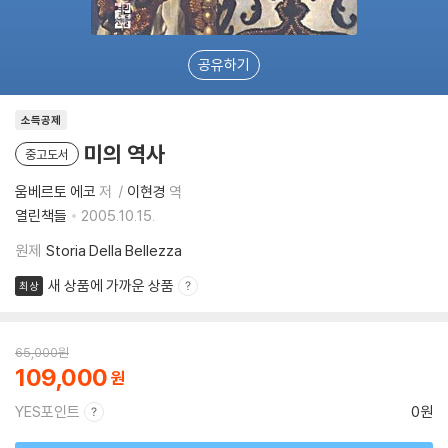
공유하기
소득공제
미의 역사
중고도서
움베르토 에코
저
이현경
역
열린책들
2005.10.15.
원제
Storia Della Bellezza
새 상품에 가까운 상품
최상
65,000
원
109,000
YES포인트
0원