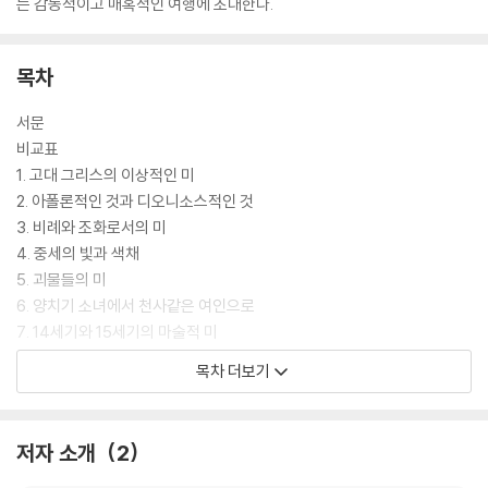
는 감동적이고 매혹적인 여행에 초대한다.
목차
서문
비교표
1. 고대 그리스의 이상적인 미
2. 아폴론적인 것과 디오니소스적인 것
3. 비례와 조화로서의 미
4. 중세의 빛과 색채
5. 괴물들의 미
6. 양치기 소녀에서 천사같은 여인으로
7. 14세기와 15세기의 마술적 미
8. 귀부인과 영웅
목차 더보기
9. 우아에서 불안정한 미로
10. 이성과 미
11. 숭고
저자 소개
2
12. 낭만주의적인 미