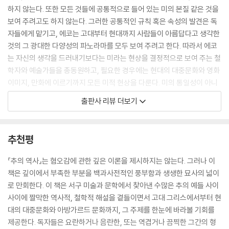
하지 않는다. 또한 모든 것들에 공통적으로 들어 있는 미의 본질 같은 것을
을 자료들도 이용하게 될 것이다. 원칙적으로, 위대한 작품이든 미학적 가
보여 주려고도 하지 않는다. 그러한 공통적인 규칙 혹은 속성의 발견은 독
치가 그다지 크지 않은 자료들이든, 어떤 특정한 시기에 이상적인 미가 어
자들에게 맡기고, 에코는 고대부터 현대까지 사람들이 아름답다고 생각한
떠했는지 이해하는 데 도움을 준다면 두 가지 모두 똑같은 가치를 지닌다
것의 그 광대한 다양성의 파노라마를 모두 보여 주려고 한다. 따라서 에코
고 볼 수 있다.
는 자신의 생각을 드러내기보다는 미라는 현상을 결정적으로 보여 주는 철
학자와 예술가들을 총동원하고, 필요한 경우에는 현대의 대중문화와 영화
이렇게 말하면 사람들은 우리의 주장이 상대주의적이라고 비난할 것이다.
이미지, 만화에 이르기까지 모든 미적 현상을 다룬다. 미의 통일성이 아니
아름답다고 생각하는 것은 시대와 문화에 따라 다르다고 말하는 것처럼 보
라 차이에 집중하고 있는 이 책의 주제는 서문에서 인용하고 있는 크세노
이기 때문이다. 하지만 정확하게 바로 이것이 우리가 이 책에서 말하려는
출판사 리뷰 더보기
파네스의 글에서 상징적으로 드러난다.
것이다. 소크라테스 이전의 철학자인 콜로폰의 크세노파네스는 한 유명한
구절에서 이렇게 말한다. <그러나 황소와 말과 사자 등이 손을 가지고 있
그러나 황소와 말과 사자 등이 손을 가지고 있다면, 그리고 그 손으로 그림
다면, 그리고 그 손으로 그림을 그리고 인간처럼 작품을 만들어 낼 수 있다
추천평
을 그리고 인간처럼 작품을 만들어 낼 수 있다면, 말은 말과 비슷하게, 황소
면, 말은 말과 비슷하게 황소는 황소와 비슷하게 신을 그려 낼 것이다. 그리
는 황소와 비슷하게 신을 그려 낼 것이다. 그리고 신들에게도 자신들과 똑
고 신들에게도 자신들과 똑같은 몸을 만들어 줄 것이다.> - 서문, pp. 12-1
『추의 역사』는 혐오감에 관한 깊은 이론을 제시하지는 않는다. 그러나 이
같은 몸을 만들어 줄 것이다.
4
책은 깊이에서 부족한 부분을 백과사전적인 풍부함과 생생한 묘사의 넓이
---서문, p. 12-14
로 만회한다. 이 책은 서구 미술과 문학에서 찾아낸 수많은 추의 예들 사이
이 책은 아름다움이란 절대 완전하고 변경 불가능한 것이 아니라 역사적인
사이에 짤막한 역사적, 철학적 해설을 곁들이면서 고대 그리스에서부터 현
시기와 장소에 따라 다양한 모습을 가질 수 있다는 원리에서 출발한다. 이
대의 대중문화와 아방가르드 문화까지, 그 주제를 한눈에 바라볼 기회를
아름다운 대상이란 형식에 의해 감각을, 무엇보다도 눈과 귀를 충족시키는
것은 단지 육체와 풍경 등의 물리적인 아름다움에만 관련된 것이 아니라
제공한다. 독자들은 요란하거나 음란한, 또는 역겹거나 끔찍한 그간의 형
것이다. 그러나 감각으로 감지할 수 있는 측면들만이 대상의 미를 표현하