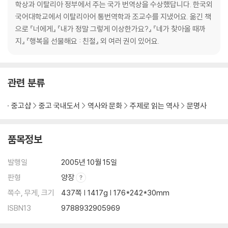
학상과 이탈리아 정부에서 주는 국가 번역상을 수상했답니다. 한국외
국어대학교에서 이탈리아어 통번역학과 조교수를 지냈어요. 옮긴 책
으로 『너에게』 『내가 정말 그렇게 이상한가요?』 『네가 찾아올 때까
지』 『행복을 선물해요 : 친절』 외 여러 권이 있어요.
관련 분류
중고샵
중고 국내도서
역사와 문화
주제로 읽는 역사
문명사
품목정보
발행일
2005년 10월 15일
판형
양장
쪽수, 무게, 크기
437쪽 | 1417g | 176*242*30mm
ISBN13
9788932905969