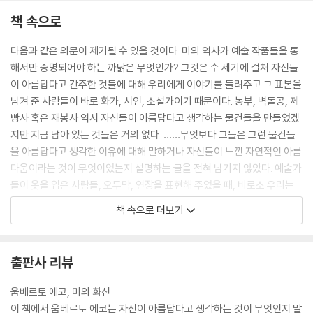
책 속으로
다음과 같은 의문이 제기될 수 있을 것이다. 미의 역사가 예술 작품들을 통
해서만 증명되어야 하는 까닭은 무엇인가? 그것은 수 세기에 걸쳐 자신들
이 아름답다고 간주한 것들에 대해 우리에게 이야기를 들려주고 그 표본을
남겨 준 사람들이 바로 화가, 시인, 소설가이기 때문이다. 농부, 벽돌공, 제
빵사 혹은 재봉사 역시 자신들이 아름답다고 생각하는 물건들을 만들었겠
지만 지금 남아 있는 것들은 거의 없다. ……무엇보다 그들은 그런 물건들
을 아름답다고 생각한 이유에 대해 말하거나 자신들이 느낀 자연적인 아름
다움이라는 것이 무엇이었는지 설명하는 글을 전혀 남기지 않았다. 예술가
들이 옷을 입은 사람들, 오두막, 연장을 표현해 주었을 때, 비로소 우리는
예술가들이 그 당시 장인들이 이상으로 생각하는 미에 대해 무엇인가를 말
책 속으로 더보기
해 주고 있다고 생각하게 된다.
---서문, p. 11-12
출판사 리뷰
우리는 대부분 예술 세계에 뿌리를 둔 자료들을 이용하게 될 것이다. 그러
움베르토 에코, 미의 화신
나 특히 현대로 다가오면서 예술적인 것이 아니라 상업 영화, 텔레비전 광
이 책에서 움베르토 에코는 자신이 아름답다고 생각하는 것이 무엇인지 말
고 등에서 유래한 이미지들처럼 오로지 오락, 판매 증진 혹은 성적 자극만