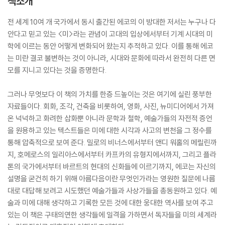
책소개
전 세계 10여 개 국가에서 동시 출간된 에코의 이 방대한 저서는 누구나 다
안다고 믿고 있는 <미>라는 관념이 고대의 입상에서부터 기계 시대의 미
학에 이르는 동안 어떻게 변화되어 왔는지 추적하고 있다. 이를 통해 에코
는 미란 결코 불변하는 것이 아니라, 시대와 문화에 따라서 완전히 다른 면
모를 지니고 있다는 것을 증명한다.
그러나 무엇보다 이 책의 가치를 한층 드높이는 것은 여기에 실린 풍부한
자료들이다. 회화, 조각, 건축을 비롯하여, 영화, 사진, 뉴미디어에서 가져
온 넉넉하고 화려한 삽화뿐 아니라 문학과 철학, 예술가들의 자전적 증언
을 원용하고 있는 텍스트들은 미에 대한 시각과 사고의 변천을 그 정수를
통해 압축적으로 보여 준다. 밀로의 비너스에서부터 앤디 워홀의 메릴린까
지, 호메로스의 일리아스에서부터 카프카의 유형지에서까지, 그리고 플라
톤의 국가에서부터 바르트의 현대의 신화들에 이르기까지, 에코는 자신의
설명을 굳건히 하기 위해 아름다음이란 무엇인가라는 영원한 질문에 나름
대로 대답해 보려고 시도했던 예술가들과 사상가들을 총동원하고 있다. 예
술과 미에 대해 생각하고 기록한 모든 것에 대한 웅대한 역사를 보여 주고
있는 이 책은 구태의연한 생각들에 일격을 가하면서 독자들을 미의 세계라