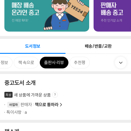
도서정보
배송/반품/교환
목정보
책 속으로
출판사 리뷰
추천평
중고도서 소개
새 상품에 가까운 상품
최상
판매자 :
책으로 통하라
사업자
특이사항 : a