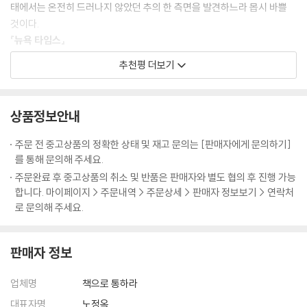
신성과 사상의 아름다움과도 관련된 것이다.
태에서는 온전히 드러나지 않았던 추의 한 측면을 발견하느라 몹시 바쁠
는 유일한 요소는 아니다. 인체의 경우, 정신과 성격이라는 성질 역시 두드
에코는 단지 미적인 것과 관련된 사실과 사상을 역사적 시기에 따라 보여
것이다.
러진 역할을 하는데, 이것들은 육체의 눈이라기보다는 정신의 눈으로 감지
주는 데 그치지 않는다. 그는 문화사적 관점에서 역사를 해석해 가면서 하
『뉴욕 타임스』
된다.
나의 미적 이상이 지배적인 시대에서도 다른 미적인 이념들이 공존했으며,
- 1. 고대 그리스의 이상적인 미, p. 41
추천평 더보기
그 이념들은 사회 변동과 계급 간의 갈등, 새로운 사실과 가치의 발견을 토
전 시대를 아우르는 미학의 핵심적인 두 개념 사이의 상호 연관성에 대하
대로 성장하고 쇠락하는 경쟁 관계에 있었음을 보여 준다. 그리고 무엇보
여 정통한 에코는 추의 역사가 미의 역사의 반대 면과 그 맥을 같이하고 있
다도 한 시대를 구성하는 요소들의 핵심에 자리 잡고 있는 감정적 요소들
는지를 진지하게 고민하였다.
상품정보안내
의 핵심을 짚어 냄으로써, 그 시대의 분위기를 온전히 되살려 낸다. 그리고
「일 솔레 24 오레Il sole 24 ore」
여기에 에코 고유의 해석이 가미됨은 물론이다. 그럼으로써 독자들은 단지
주문 전 중고상품의 정확한 상태 및 재고 문의는 [판매자에게 문의하기]
독립된 예술 작품을 감상하는 것이 아니라 그 시대의 맥락 속에서 예술 작
를 통해 문의해 주세요.
품들을 재발견하게 된다.
이미 아리스토텔레스는 추함이 우선은 거부할 수 없을 정도로 우리를 끌어
주문완료 후 중고상품의 취소 및 반품은 판매자와 별도 협의 후 진행 가능
예를 들어 에코는 중세를 기존의 해석과 정반대되는 입장에서 해석한다.
들였다가 그 뒤에 곧바로 내쫓아 버린다고 이야기하였다. 결국 "아름다운
합니다. 마이페이지 > 주문내역 > 주문상세 > 판매자 정보보기 > 연락처
그에 따르면 사람들에게 <암흑의 시대>라는 이미지로 각인되어 있는 중
것이 아름다운 것이 아니라 우리의 매력을 끄는 것이 아름다운 것"처럼, 추
로 문의해 주세요.
세는 사실 빛에 대한 동경으로 충만한 시대라는 것이다. 또한 오늘날의 낭
한 것이 추한 것이 아니라 우리의 관심을 끄는 것이 추한 것이다. 추함은 아
만적인 사랑의 관념이 시간을 거슬러 올라가다 보면 중세의 기사와 귀부인
름다움의 반대가 아니라 그 일부이다.
사이의 연애에 그 기초를 두고 있으며, 그리고 괴기스러운 이미지들의 근
판매자 정보
「라 스탐파La Stampa」
원과 이러한 것에 대한 취향 또한 중세에서 발원되고 있음을 설득력 있게
제시하고 있다.
업체명
책으로 통하라
대표자명
노정옥