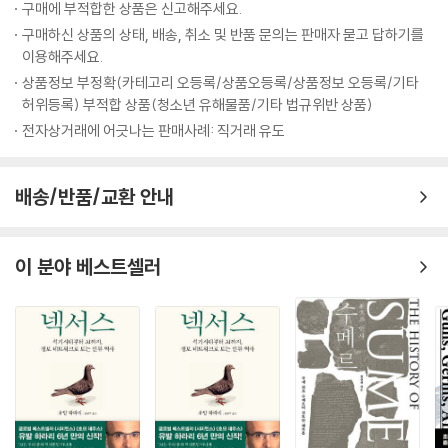
구매에 부적합한 상품은 신고해주세요.
한 시대와 문화를 보여 주는 예리한 단면이 되기도 하고, 유명한 작품이라
구매하신 상품의 상태, 배송, 취소 및 반품 문의는 판매자 묻고 답하기를
하더라도 큰 관심 없이 지나쳤을 대목들이 추에 대한 연민의 시선 아래서
이용해주세요.
빛을 발하기도 한다. 더불어 추의 이미지들과 시대별로 특징적인 추의 현
상품정보 부정확(카테고리 오등록/상품오등록/상품정보 오등록/기타
상들과 사회적 배경, 추에 대한 문화적 수용의 양상들까지 설명하는 텍스
허위등록) 부적합 상품(청소년 유해물품/기타 법규위반 상품)
트들이 에코의 글과 탁월한 감식안으로 한 페이지 안에 나란히 실려 있어
전자상거래에 어긋나는 판매사례: 직거래 유도
보다 쉽게 에코의 미학에 다가갈 수 있다.
아름답지 않으면 살아남을 수 없는 시대, 돈을 주고 아름다움을 살 수 있는
배송/반품/교환 안내
시대,
애써 피하려 하지만 그럼에도 무의식적으로 가장 끌리는 것, 추(醜)!
이 "예쁘지 않은 것"에서 미학은 완성된다!
이 분야 베스트셀러