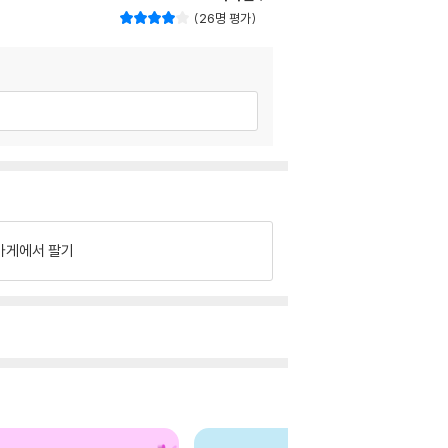
26명 평가
가게에서 팔기