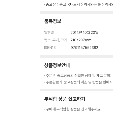
분파와 파조
중고샵
중고 국내도서
역사와 문화
역사와
세계와 항렬
세계도
항렬표
품목정보
역대 주요 인물
발행일
2014년 10월 20일
-보학
쪽수, 무게, 크기
210*297mm
1. 성씨
ISBN13
9791157552382
2. 족보
3. 계촌
상품정보안내
-왕조계보도
1. 역대 왕조계보도
주문 전 중고상품의 정확한 상태 및 재고 문의는
주문완료 후 중고상품의 취소 및 반품은 판매자와
-연대대조표
1. 연대대조표
부적합 상품 신고하기
2. 간지연대표
구매에 부적합한 상품은 신고해주세요.