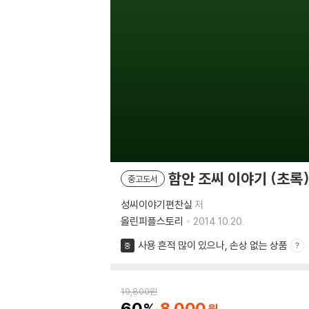
함안 조씨 이야기 (초록
중고도서
성씨이야기편찬실
저
올린피플스토리
2014.10.20.
사용 흔적 많이 있으나, 손상 없는 상품
중
19,800
원
60
8,000