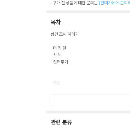
구매 전 상품에 대한 문의는
[판매자에게 문의
목차
함안 조씨 이야기
-머 리 말
-차 례
-일러두기
-화보
-함안조씨
연원과 씨족사
시조 및 본관의 유래
본관지 연혁
관련 분류
씨족사 개요