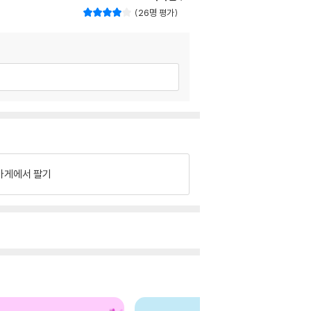
26명 평가
가게에서 팔기