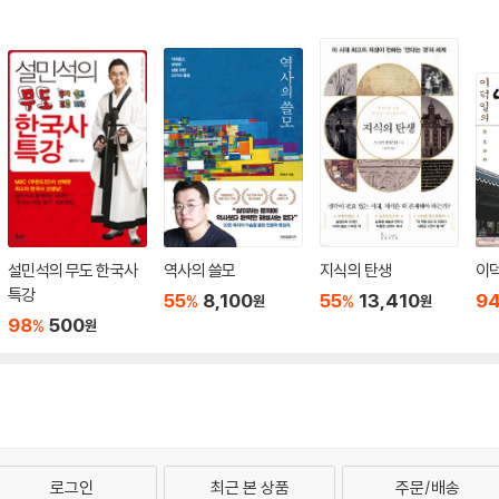
설민석의 무도 한국사
역사의 쓸모
지식의 탄생
이
특강
55
8,100
55
13,410
9
%
%
원
원
98
500
%
원
로그인
최근 본 상품
주문/배송