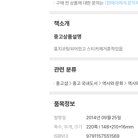
구매 전 상품에 대한 문의는
[판매자에게 문의
책소개
중고상품설명
표지코팅되어있고 스티커제거흔적있음
관련 분류
중고샵
중고 국내도서
역사와 문화
역사와
품목정보
발행일
2014년 09월 25일
쪽수, 무게, 크기
220쪽 | 148*210*16mm
ISBN13
9791157551569