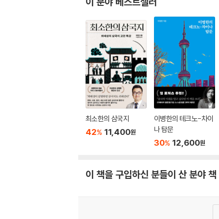
이 분야 베스트셀러
최소한의 삼국지
이병한의 테크노-차이
나 탐문
42
11,400
%
원
30
12,600
%
원
이 책을 구입하신 분들이 산 분야 책