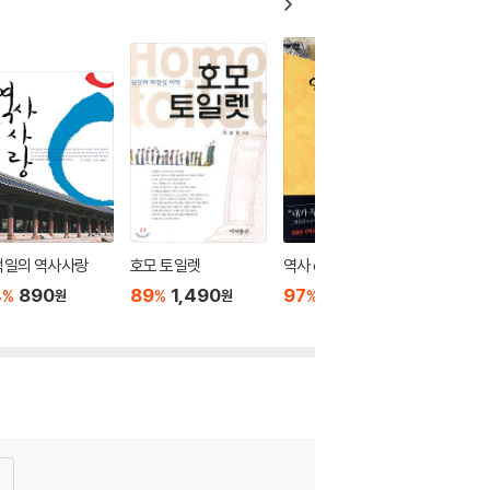
덕일의 역사사랑
호모 토일렛
역사 e
4
890
89
1,490
97
500
%
%
%
원
원
원