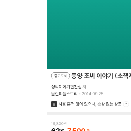
풍양 조씨 이야기 (소책
중고도서
성씨이야기편찬실
저
올린피플스토리
2014.09.25.
사용 흔적 많이 있으나, 손상 없는 상품
중
19,800
원
62
7,500