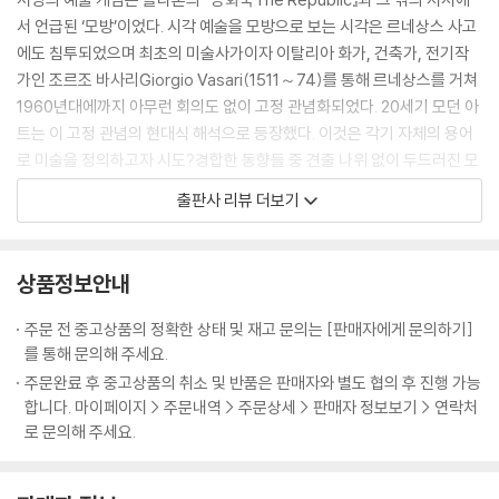
하다는 뜻은 아니다. 그것은 단지 좋음과 나쁨이 하나의 올바른 양식이나
서 언급된 ‘모방’이었다. 시각 예술을 모방으로 보는 시각은 르네상스 사고
올바른 선언문에 속하는 문제가 아니라는 것을 의미한다.
에도 침투되었으며 최초의 미술사가이자 이탈리아 화가, 건축가, 전기작
--- p.98
가인 조르조 바사리Giorgio Vasari(1511～74)를 통해 르네상스를 거쳐
1960년대에까지 아무런 회의도 없이 고정 관념화되었다. 20세기 모던 아
“예술이 원하는 바”라는 관념에 대한 나 자신의 견해에 따르자면, 미술사
트는 이 고정 관념의 현대식 해석으로 등장했다. 이것은 각기 자체의 용어
의 종말과 성취라고 하는 것은 미술이란 무엇인가에 대한 철학적 이해, 즉
로 미술을 정의하고자 시도?경합한 동향들 중 견줄 나위 없이 두드러진 모
우리가 각자의 인생에서 범했던 실수, 쫓아간 잘못된 길, 우리의 한계가 어
습이었다.
출판사 리뷰 더보기
디에 있는지를 깨닫고 이 한계 안에서 살아가는 법을 알아야만 포기하게
되는 허위적인 이미지들 따위를 통해 획득하는 이해와도 같은 것이다.
모더니즘 최고 성과물 가운데 하나는 선언문이다. 단토는 선언문을 미적
--- p.211
이데올로기가 새로운 사회적?정치적 요구 안에서 작용하는 미술의 역할
상품정보안내
을 규정하는 것처럼 미술의 미래에 대한 방향을 설정하는 예술적 문서나
이것은 단지 어떤 상스러운 취미나, 더 중요한 점으로, 결함있는 취미교육
다름없다고 보고, 이 시기에 선언문의 규정에 맞지 않는 것은 미술로 인정
주문 전 중고상품의 정확한 상태 및 재고 문의는 [판매자에게 문의하기]
을 보여주는 것밖에 안된다. 그 용어가 함축하고 있듯이, 미적 취미(tast
받지 못하는 경향이 농후했음을 지적한다. 이렇게 고정화된 미술 개념의
를 통해 문의해 주세요.
e)와 세련된 미각(palate)은 거의 구별되지 않으며, 이 두 경우 모두 교육
붕괴는 곧 미술사의 붕괴를 의미했다.
주문완료 후 중고상품의 취소 및 반품은 판매자와 별도 협의 후 진행 가능
을 받으면 어떤 것들이 다른 것들보다 결국 더 많은 보상을 받는다 ― 그리
합니다. 마이페이지 > 주문내역 > 주문상세 > 판매자 정보보기 > 연락처
고 미적으로 더 낫다 ― 는 사실이 증명된다.
중요한 역사적 사건이 발발했을 당시는 그 의미를 알지 못하고 어느 정도
로 문의해 주세요.
--- p.217
시간이 흐른 후에야 역사의 반성에서 그 의미를 발견하고 확립하게 되듯 1
964년 워홀의 〈브릴로 상자〉에 어떤 가치가 있는지를 깨닫지 못했다. 하
그들은 모더니즘의 그 거대한 내러티브가 끝났다는 것을 알았다는 듯이 행