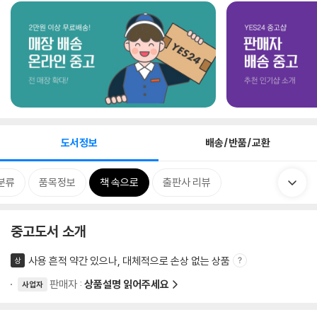
도서정보
배송/반품/교환
분류
품목정보
책 속으로
출판사 리뷰
중고도서 소개
사용 흔적 약간 있으나, 대체적으로 손상 없는 상품
상
판매자 :
상품설명 읽어주세요
사업자