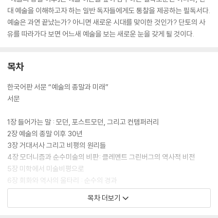
대 예술을 이해하고자 하는 일반 독자들에게도 통찰을 제공하는 필독서다.
예술은 과연 끝났는가? 아니면 새로운 시대를 맞이한 것인가? 단토의 사
유를 따라가다 보면 어느새 예술을 보는 새로운 눈을 갖게 될 것이다.
목차
한국어판 서문 “예술의 종말과 미래”
서문
1장 들어가는 말 : 모던, 포스트모던, 그리고 컨템퍼러리
2장 예술의 종말 이후 30년
3장 거대서사 그리고 비평의 원리들
4장 모더니즘과 순수미술의 비판: 클레멘트 그린버그의 역사적 비전
5장 미학에서 미술비평으로
6장 회화와 역사의 울타리 : 순수의 경과
7장 팝아트와 지나간 미래
목차 더보기
8장 회화, 정치, 그리고 탈 역사적 미술
9장 모노크롬 미술의 역사적 미술관