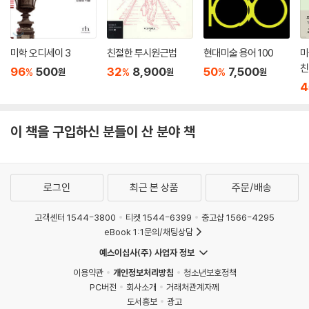
다.
단토는 "포스트모더니즘"이라는 용어가 아닌 "예술의 종말 이후" 또는 "동
미학 오디세이 3
친절한 투시원근법
현대미술 용어 100
미
시대"라는 용어로 현대 예술계를 지칭하는 것이 적합하다고 주장한다. 이
친
96
500
32
8,900
50
7,500
%
%
%
원
원
원
는 예술이 더 이상 하나의 통합된 양식이나 명확한 정의를 가질 수 없음을
4
인식하고, 다양한 양식과 접근이 공존하는 현시점을 정확하게 반영하는 표
현이기 때문이다. 단토의 이러한 주장은 예술이 단순한 양식의 변화를 넘
이 책을 구입하신 분들이 산 분야 책
어, 인간의 경험과 문화적 변화를 반영하는 살아있는 현상임을 강조하며,
현대 예술에 대한 새로운 시각을 열어준다.
완전히 새로운 예술의 길을 탐색하다
로그인
최근 본 상품
주문/배송
단토는 미술이 다양한 형태와 질서의 미술과 공존하기 위해서는 미술에 대
고객센터 1544-3800
티켓 1544-6399
중고샵 1566-4295
한 정의가 최소한으로 축소될 필요가 있다고 주장한다. 그는 미술품이 되
eBook 1:1문의/채팅상담
기 위한 최소한의 조건으로, 작품이 반드시 어떤 의미를 지니고 그 의미가
예스이십사(주) 사업자 정보
물질적으로 구성되어야 한다고 강조한다. 오브제가 해석을 통해 작품으로
이용약관
개인정보처리방침
청소년보호정책
변형되고, 그 오브제에 읽을 만한 의미가 있어야 한다는 것이다. 다시 말해
PC버전
회사소개
거래처관계자께
미술품으로 인정받으려면 관람자가 이해할 수 있는 비평이 뒷받침되어야
도서홍보
광고