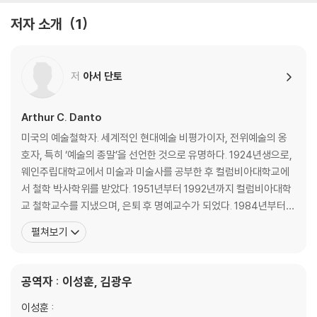
10장 미술관과 갈망하는 수백만의 군중들
저자 소개
1
11장 역사의 양상들 : 가능성과 희극
역자해설: 단토의 예술철학 혹은 철학적 미술사 - 이성훈
저
아서 단토
아서 단토의 <예술의 종말 이후>에 관하여- 김광우
Arthur C. Danto
미국의 예술철학자. 세계적인 현대예술 비평가이자, 전위예술의 옹
호자, 특히 ‘예술의 종말’을 선언한 것으로 유명하다. 1924년생으로,
웨인주립대학교에서 미술과 미술사를 공부한 후 컬럼비아대학교에
서 철학 박사학위를 받았다. 1951년부터 1992년까지 컬럼비아대학
교 철학교수를 지냈으며, 은퇴 후 명예교수가 되었다. 1984년부터 2
009년까지 『네이션』지의 예술평론가로 활약했으며, 『철학저널』 『아
펼쳐보기
트포럼』 등의 편집을 맡았고, 미국철학회장과 미국미학회장을 역임
했다. 단토는 1964년 앤디 워홀의 〈브릴로 상자〉를 보고 ‘무엇이 이
것을 예술로 만드는가’ ‘예술이란 무엇인가’
공역자 : 이성훈, 김광우
이성훈 :