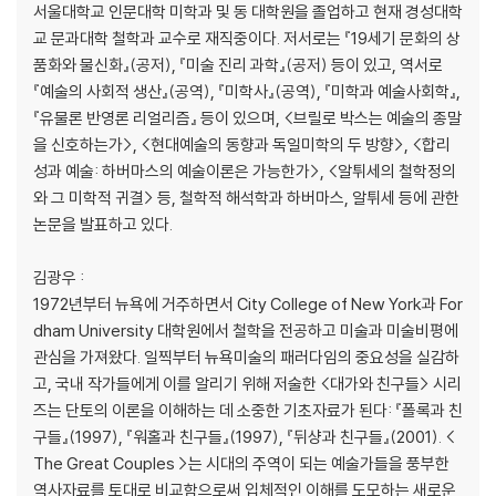
서울대학교 인문대학 미학과 및 동 대학원을 졸업하고 현재 경성대학
교 문과대학 철학과 교수로 재직중이다. 저서로는 『19세기 문화의 상
품화와 물신화』(공저), 『미술 진리 과학』(공저) 등이 있고, 역서로
『예술의 사회적 생산』(공역), 『미학사』(공역), 『미학과 예술사회학』,
『유물론 반영론 리얼리즘』 등이 있으며, <브릴로 박스는 예술의 종말
을 신호하는가>, <현대예술의 동향과 독일미학의 두 방향>, <합리
성과 예술: 하버마스의 예술이론은 가능한가>, <알튀세의 철학정의
와 그 미학적 귀결> 등, 철학적 해석학과 하버마스, 알튀세 등에 관한
논문을 발표하고 있다.
김광우 :
1972년부터 뉴욕에 거주하면서 City College of New York과 For
dham University 대학원에서 철학을 전공하고 미술과 미술비평에
관심을 가져왔다. 일찍부터 뉴욕미술의 패러다임의 중요성을 실감하
고, 국내 작가들에게 이를 알리기 위해 저술한 <대가와 친구들> 시리
즈는 단토의 이론을 이해하는 데 소중한 기초자료가 된다: 『폴록과 친
구들』(1997), 『워홀과 친구들』(1997), 『뒤샹과 친구들』(2001). <
The Great Couples >는 시대의 주역이 되는 예술가들을 풍부한
역사자료를 토대로 비교함으로써 입체적인 이해를 도모하는 새로운