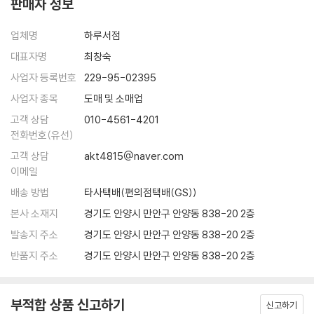
판매자 정보
지만 단토는 1980년대 중반 자신이 20여 년 전 화랑에서 본 워홀의 〈브릴
동했으며, 심지어 그 자리를 대신할 내러티브를 자신들이 가지고 있지 않
로 상자〉를 떠올리고 그 작품이 의미하는 바가 미술사의 붕괴임을 깨닫게
다는 것도 알고 있다는 듯이 행동했다. 이 시기의 후반부에 접어들어서는
업체명
하루서점
된 후 〈예술의 종말The End Of Art〉이라는 제목의 논문을 발표했다.
정말 새로운 거대 내러티브가 출현하지 않았는데, 이 시기 동안 예술가들
대표자명
최창숙
은 포스트모더니즘의 텍스트들에서 자신들이 행하고 있던 것과의 어떤 상
단토는 1960년대 중반 앤디 워홀Andy Warhol의 작품 〈브릴로 상자〉를
사업자 등록번호
229-95-02395
관성을 감지하기 시작했다.
예로 들어 이는 양식의 문제가 아니라 예술 개념 자체의 종식을 의미하는
사업자 종목
도매 및 소매업
--- p.273
작품이라고 주장한다. 〈브릴로 상자〉는 우리가 슈퍼마켓에서 흔히 볼 수 있
고객 상담
010-4561-4201
는 세제 상자와 시각적으로 구별되지 않지만, 미술관에 전시됨으로써 예술
예술의 종말 이후, 다시 말해 예술이 철학적 자기반성으로 상승한 이후, 예
전화번호(유선)
작품으로 인정받는다. 이는 더 이상 특정한 형식이나 미적 기준이 예술을
술로서의 권리를 부여받으면 무엇이든 예술작품이 될 수 있게 되었고, 이
고객 상담
akt4815@naver.com
결정하지 않으며, 예술이 철학적 해석의 영역으로 들어섰음을 의미한다.
와 함께 모더니즘의 역사는 끝나게 되었다. 단토에 따르면, 이제 예술의 역
이메일
사는 끝났으며 예술사의 과제는 철학자의 손으로 넘겨졌다.
포스트모더니즘의 종말을 제언하다
배송 방법
타사택배(편의점택배(GS))
--- p.413
본사 소재지
경기도 안양시 만안구 안양동 838-20 2층
단토는 ‘포스트모더니즘’이라는 단어 사용에 반대한다. 포스트모더니즘이
발송지 주소
경기도 안양시 만안구 안양동 838-20 2층
란 말을 널리 퍼뜨린 찰스 젱크스는 『포스트모던 건축의 언어The Langu
반품지 주소
경기도 안양시 만안구 안양동 838-20 2층
age of Post-Modernism』(1975)와 유사한 여러 저서에서 국제 현대
양식에 대한 반동으로 등장한 경솔한 절충주의를 설명하기 위해 이 용어를
사용했다. 포스트모던 건축가들은 지역적이고 전통적인 원천으로 되돌아
부적합 상품 신고하기
신고하기
갔으며 종종 ??익살스러운?? 방법으로 색채와 장식을 도입했다. 이들 중