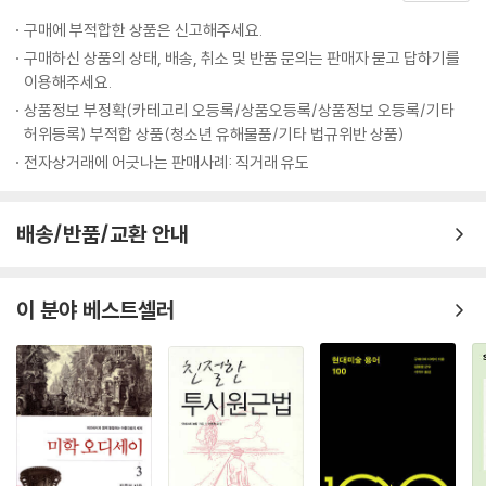
가장 유명한 미국 건축가 로버트 벤투리Robert Venturi(1925～)는 ??
구매에 부적합한 상품은 신고해주세요.
순수함보다 잡종적인 요소??를 좋아하고 ??뚜렷한 단일체??보다 ??복
구매하신 상품의 상태, 배송, 취소 및 반품 문의는 판매자 묻고 답하기를
잡한 활력??을 선호한다고 했다.
이용해주세요.
상품정보 부정확(카테고리 오등록/상품오등록/상품정보 오등록/기타
건축 외의 분야에서 어떤 작품을 포스트모더니즘으로 분류하는 것은 더욱
허위등록) 부적합 상품(청소년 유해물품/기타 법규위반 상품)
어렵지만 공통점이 없는 양식들을 비슷하게 혼합하거나 역설적 방법으로
전자상거래에 어긋나는 판매사례: 직거래 유도
의식적인 문화적 참조들을 나타내는 회화와 조각이 포스트모더니즘으로
분류된다. 벤투리는 『건축에서의 복잡성과 모순Complexity and Contr
adiction in Architecture』(1966)에서 가치 있는 공식이 있다면 ????
배송/반품/교환 안내
순수한?? 것보다는 혼성된 것, ??단정한??것보다는 절충된 것,??명료
한??것보다는 ??모호한??요소들이??흥미로운??만큼 외고집스럽다??
고 기술했는데, 이 공식을 적용하면 로버트 라우센버그의 작품, 줄리앙 슈
이 분야 베스트셀러
나벨과 데이비드 샬레의 그림, 그리고 프랭크 게리의 건축물이 포스트모던
이라고 할 수 있지만 제니 홀저나 로버트 맨골드의 작품에는 이 공식이 적
용되지 않기 때문에 단토는 포스트모더니즘을 하나의 양식으로 보고, 모더
니즘의 계승인 동시에 초월이라는 식으로 그 용어를 사용하는 것이 잘못임
을 지적한다. 그는 현대의 예술계를 예술의 종말 이후 혹은 동시대란 용어
로 지시하는 것이 적합함을 주장한다. 이를 통해 우리는 현대 예술의 복잡
함과 현대 예술의 양식들이 어떻게 상호작용하는지를 깊이 이해할 수 있