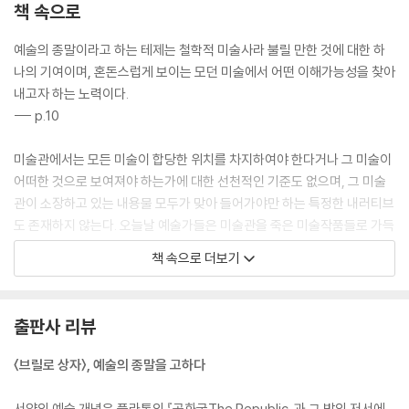
책 속으로
예술의 종말이라고 하는 테제는 철학적 미술사라 불릴 만한 것에 대한 하
나의 기여이며, 혼돈스럽게 보이는 모던 미술에서 어떤 이해가능성을 찾아
내고자 하는 노력이다.
--- p.10
미술관에서는 모든 미술이 합당한 위치를 차지하여야 한다거나 그 미술이
어떠한 것으로 보여져야 하는가에 대한 선천적인 기준도 없으며, 그 미술
관이 소장하고 있는 내용물 모두가 맞아 들어가야만 하는 특정한 내러티브
도 존재하지 않는다. 오늘날 예술가들은 미술관을 죽은 미술작품들로 가득
채워진 장소로 여기지 않고 살아 있는 예술적 선택들이 가득찬 장소로 여
책 속으로 더보기
긴다.
--- p.44
출판사 리뷰
워홀은 이 따위의 말은 이제 더 이상 이치에 닿지 않는다는 것, 모든 양식들
이 동등하게 장점을 가지고 있으며 다른 것보다 더 나은 양식이란 없다는
〈브릴로 상자〉, 예술의 종말을 고하다
것을 말하고 있는 것이다. 말할 필요도 없지만, 바로 이것이 비평의 선택권
을 열어놓게 된다. 그렇다고 모든 예술이 동등하면서도 무차별적으로 훌륭
서양의 예술 개념은 플라톤의 『공화국The Republic』과 그 밖의 저서에