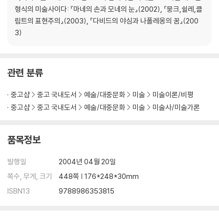
형식의 미술사이다: 『마네의 손과 모네의 눈』(2002), 『뭉크,쉴레,클
림트의 표현주의』(2003), 『다비드의 야심과 나폴레옹의 꿈』(200
3)
관련 분류
중고샵
중고 국내도서
예술/대중문화
미술
미술이론/비평
중고샵
중고 국내도서
예술/대중문화
미술
미술사/미술가론
품목정보
발행일
2004년 04월 20일
쪽수, 무게, 크기
448쪽 | 176*248*30mm
ISBN13
9788986353815