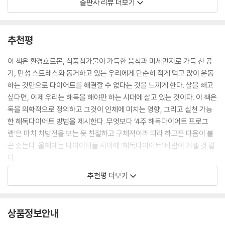
⑩ 운동은 식전이 좋을까, 식후가 좋을까?
출판사 리뷰 더보기
최신 의학 지식과 한발 앞선 식견으로 대한민국 최고의 다이어트 명의로
많은 사람들이 가장 손쉬운 다이어트로 꼽는 일명 ‘굶기’는 인체 시스템을
존경받고 있는 박용우 박사는 지난 20년간 다양한 방법으로 비만 치료를
전혀 고려하지 않은 방법이다. 굶으면 굶을수록 우리 몸은 지방을 꽉 붙잡
해왔으며, 이를 통해 무조건 적게 먹고 운동한다고 해서 살이 빠지는 것은
추천평
고 내놓지 않기 때문이다. 우리는 다이어트를 한다고 굶지만, 우리 몸은 음
아니라는 사실을 확인했다. 미세먼지로 가득 찬 공기와 각종 유해물질이
식이 들어오지 않는 상황을 ‘기아 상태’라고 해석하고 살기 위해 비상 연료
가득한 음식, 만성 스트레스… 그야말로 ‘비만을 유발하는’ 환경 속에서 살
이 책은 환경호르몬, 식품첨가물이 가득한 음식과 미세먼지로 가득 찬 공
인 지방을 꽉 붙잡아둔다. 심지어 최소한 먹는 음식도 어떻게든 체지방으
고 있는 현대인의 다이어트는 단순히 저칼로리 식단이나 유산소운동만으
기, 만성 스트레스와 동거하고 있는 우리에게 단순히 적게 먹고 많이 운동
로 변환시켜 조금이라도 몸에 붙여두려고 한다. 이래서는 아무리 적게 먹
로는 온전히 해결할 수 없다는 것이다.
하는 것만으로 다이어트를 해결할 수 없다는 것을 느끼게 한다. 살을 빼고
어도 체지방을 몸 밖으로 빼낼 수 없다. 오히려 근육을 분해해서 부족한 에
싶다면, 이제 우리는 해독을 해야만 하는 시대에 살고 있는 것이다. 이 책은
너지를 얻기 때문에 근육량만 줄어들고, 빼고 싶은 체지방은 그대로 몸에
저자가 이를 넘어설 다이어트 방법으로 주목한 것은 바로 ‘해독’. 수많은 다
독을 의학적으로 정의하고 그것이 인체에 미치는 영향, 그리고 실천 가능
축적된다.
이어트 실패를 자신의 의지박약 때문이라고 자책했던 다이어터, 독하게 뺀
한 해독다이어트 방법을 제시한다. 무엇보다 ‘4주 해독다이어트 프로그
--- pp.80~81
살도 요요현상으로 금세 원상 복귀되어 좌절한 경험이 있는 다이어터라면,
램’은 마치 처방전을 보는 듯 친절하고 구체적이라 따라 하고픈 마음이 불
이제 기억해야 한다. 건강하게 요요 없는, 마지막 다이어트를 하고 싶다면,
끈 솟는다. 올해에는 다이어터들 사이에 ‘해독다이어트’ 바람이 거셀 것 같
해독다이어트를 잘 실천했다면 망가졌던 체중조절시스템도 어느 정도 회
이제 ‘해독다이어트’에 주목해야 한다!
다.
복되고 상향 조정되어 있던 세트포인트도 원상 복귀되었을 것이다. 체중도
- 오은석 (Daum 카페 ‘비만과의 전쟁’ 운영자·『독한 것들의 진짜 다이어
5% 이상 감량되었을 것이고, 만약 고강도 인터벌운동 외에 근력운동을 적
추천평 더보기
독이 빠져야 살이 빠진다!
트』저자)
극적으로 실천했다면 10% 이상 감량되었을 것이다.
지금부터는 본의 아니게 실수를 해도 며칠 사이에 체중이 확 올라가는 일
독소란 작은 의미에서는 수은, 납 같은 중금속이나 잔류농약, 환경호르몬,
늘 카메라 앞에서 날씬한 몸매를 유지해야 하는 저에게도 다이어트는 늘
은 없다. 가족과 함께 뷔페에 가거나 회식에서 삼겹살에 소주 몇 잔 마셔도
상품정보안내
과음이나 과도한 운동을 했을 때 발생하는 활성산소 등을 일컫는 말이지
큰 숙제이자 고민거리예요. 무작정 굶거나 운동하면 나중에 살이 더 찐다
큰 문제가 없다. 다만, 실수가 잦아지면 결국 예전 습관으로 돌아갈 확률이