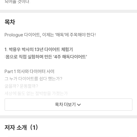
되어줄 것이다.
목차
Prologue 다이어트, 이제는 ‘해독’에 주목해야 한다!
1. 박용우 박사의 13년 다이어트 체험기
:몸으로 직접 실험하며 만든 ‘4주 해독다이어트’
Part 1 의사와 다이어터 사이
그 누가 다이어트를 쉽다 했는가?
굶을까? 운동할까?
세상에 둘도 없는 절박함을 가졌는가
다이어트 성공자들의 비밀
목차 더보기
나이 오십에 식스팩에 도전하다
짧고 강하게 해야 성공 확률이 높다
저자 소개
1
Special Page