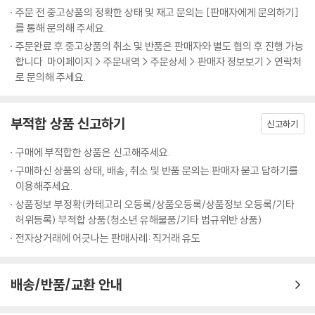
만, 보다 넓은 의미로는 우리 몸의 체중조절시스템과 식욕조절시스템을 교
는 거, 다들 아실 거예요. 건강하고 부작용 없는 다이어트 법을 찾는다면 해
높아진다는 사실에 주의해야 한다.
주문 전 중고상품의 정확한 상태 및 재고 문의는 [판매자에게 문의하기]
란시킬 수 있는 것들을 모두 말한다. 살을 부르는 식품으로 익히 알려진 설
독다이어트를 추천합니다. ‘몸매가 명품이면 뭘 걸쳐도 명품’이 된다는 것
를 통해 문의해 주세요.
--- p.209
탕, 액상과당, 트랜스지방 등은 물론 항생제나 호르몬제 같이 병원에서 처
잊지 마세요!
주문완료 후 중고상품의 취소 및 반품은 판매자와 별도 협의 후 진행 가능
방받는 약물도 여기에 해당된다.
- 안선영 (방송인)
합니다. 마이페이지 > 주문내역 > 주문상세 > 판매자 정보보기 > 연락처
로 문의해 주세요.
독소가 몸에 쌓여 일정 수준을 넘게 되면 우리 몸 전체에 지속적으로 나쁜
매년 슬금슬금 찌는 살 때문에 굶기도 하고, 다른 병원에서 약도 먹어보고,
영향을 준다. 특히 신진대사 기능을 떨어뜨리고 만성염증 상태를 유발하
해본 건 많지만 다 그때뿐이고, 제대로 효과 본 건 정말 하나도 없었습니다.
며, 외부 스트레스에 대한 저항력을 떨어뜨린다. 그리고 이 모든 것은 우리
부적합 상품 신고하기
그러다 해독다이어트를 하게 되었는데, 이건 정말 확실하더군요. 지금까지
신고하기
의 체중조절시스템을 망가뜨려 점점 살찌는 몸으로 변화시킨다. 따라서 살
한 다이어트가 왜 실패할 수밖에 없었는지 확실히 알았으니 앞으로는 살찔
을 빼고 싶다면 단순히 칼로리를 줄이거나 특정 영양소만 먹는 식이요법,
구매에 부적합한 상품은 신고해주세요.
일 없을 것 같아요.
혹은 식욕억제제를 복용할 게 아니라 하루 빨리 ‘내 몸 청소’부터 해야 한
구매하신 상품의 상태, 배송, 취소 및 반품 문의는 판매자 묻고 답하기를
- 오금숙 (30대 여성)
다.
이용해주세요.
상품정보 부정확(카테고리 오등록/상품오등록/상품정보 오등록/기타
아침을 거른 채 직장에 나가고, 빵과 달고, 기름진 음식을 좋아하던 저는 해
‘4주 해독다이어트’는 우리 몸의 나쁜 독소와 체지방을 최대한 빼내서 몸
허위등록) 부적합 상품(청소년 유해물품/기타 법규위반 상품)
독다이어트를 통해 큰 변화가 생겼습니다. 늘 내 몸을 무겁게 하던 뱃살이
의 조절기능을 회복하게 하는 다이어트 방법이다. 해독을 통해 망가진 체
전자상거래에 어긋나는 판매사례: 직거래 유도
빠졌거든요. 중년의 인격이라고 스스로 위로하던 뱃살이 없어지니, 10년
중조절시스템과 식욕조절시스템을 정상으로 회복되어 몸이 재정비되면,
은 젊어진 기분입니다. 스트레스 받지 않고 편안히 실천한다는 마음으로
체중계의 눈금은 저절로 내려가기 시작한다. 실제로 이 프로그램을 통해
했던 게 좋은 결과를 낸 것 같습니다. 저와 비슷한 중년들에게 바쁜 삶을 잠
배송/반품/교환 안내
수많은 다이어트에 좌절하여 눈물짓던 비만자들이 체중감량에 성공하고
시 멈추고 내 몸과 내 건강을 살필 시간을 가져보라고 꼭 말해주고 싶습니
건강을 되찾았다. 이 프로그램은 박용우 박사가 의사이자 다이어터로서 1
다.