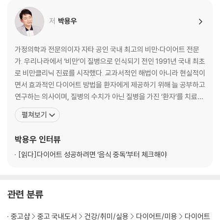
해독다이어트를 통해 새로 얻은 몇 가지 팁
박용우의 8주 만에 초콜릿 복근 만드는 방법
저
박용우
2. 몸도 비우고 살도 빼고
:해독다이어트를 즐겨라!
가정의학과 전문의이자 자타 공인 국내 최고의 비만·다이어트 전문
가. 우리나라에서 ‘비만’이 질병으로 인식되기 전인 1991년 국내 최초
Part 2 비만은 몸속 지방이 부족하다고 착각하는 질병
로 비만클리닉 진료를 시작했다. 교과서적인 해법이 아니라 현실적이
우리 몸엔 정교한 체중조절시스템이 있다
면서 효과적인 다이어트 방법을 환자에게 제공하기 위해 늘 공부하고
지방이 충분하다? 부족하다? 뇌는 헷갈린다
연구하는 의사이며, 질병의 수치가 아닌 질병을 가진 ‘환자’를 치료하
체중조절시스템을 망가뜨리는 나쁜 독소들
고자 노력하는 의사이기도 하다. 서울대학교 의과대학을 졸업하고 동
펼쳐보기
대학 보건대학원에서 석사(역학 전공)를, 고려대학교 의과대학에서
Special Page
박사(예방의학 전공) 학위를 취득했다. 서울대병원 가정의학과 전임
박용우
인터뷰
‘간헐적 단식’에 대한 몇 가지 생각
의 시절에 스포츠의학 연구회의 주요 임원으로 참여하
[읽다]
다이어트 성공하려면 ‘음식 중독’부터 체크해야
Part 3 체중조절시스템을 회복시키는 해독다이어트
다이어트? 무엇보다 해독을 해야 한다
몸속에 독소를 쉽게 허락하지 마라
관련 분류
해독다이어트 1.렙틴호르몬의 작동능력을 높여라
해독다이어트 2.단백질 섭취량을 지금보다 늘려라
중고샵
중고 국내도서
건강/취미/실용
다이어트/미용
다이어트