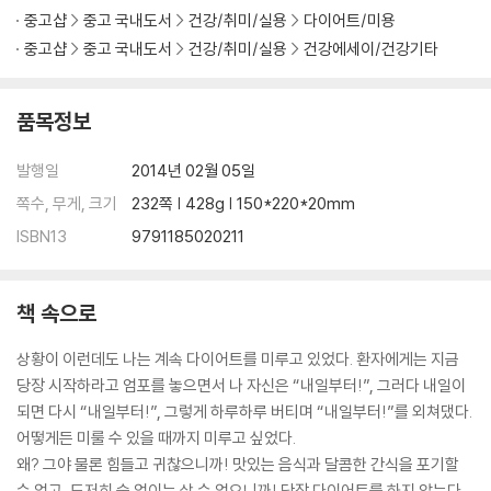
해독다이어트 3.마음의 독소, 스트레스를 조절하라
중고샵
중고 국내도서
건강/취미/실용
다이어트/미용
해독다이어트 4.영양제로 산화스트레스와 만성염증을 다스려라
중고샵
중고 국내도서
건강/취미/실용
건강에세이/건강기타
해독다이어트 5.운동으로 독성지방을 배출하라
Part 4 지금 당장 시작하는 4주 해독다이어트 프로그램
품목정보
짧고 강하게! 행복한 다이어트를 하자
1단계 : 도입기 탄수화물 섭취 제한으로 지방대사의 스위치를 켠다
발행일
2014년 02월 05일
2단계 : 가속기 본격적으로 빠르게 체지방을 연소시킨다
쪽수, 무게, 크기
232쪽 | 428g | 150*220*20mm
3단계 : 진행기 신진대사를 높여 지방이 잘 타는 체질로 바꾼다
ISBN13
9791185020211
4단계 : 안정기 감량보다 근육의 단백질을 지킨다
Special Page
책 속으로
해독다이어트 응용편
상황이 이런데도 나는 계속 다이어트를 미루고 있었다. 환자에게는 지금
3. 4주 이후의 놀라운 변화들
당장 시작하라고 엄포를 놓으면서 나 자신은 “내일부터!”, 그러다 내일이
:해독과 다이어트 효과를 만끽하자
되면 다시 “내일부터!”, 그렇게 하루하루 버티며 “내일부터!”를 외쳐댔다.
어떻게든 미룰 수 있을 때까지 미루고 싶었다.
Part 5 새로운 몸으로 다시 태어난 기쁨
왜? 그야 물론 힘들고 귀찮으니까! 맛있는 음식과 달콤한 간식을 포기할
즐거운 일상으로 복귀한다!
수 없고, 도저히 술 없이는 살 수 없으니까! 당장 다이어트를 하지 않는다