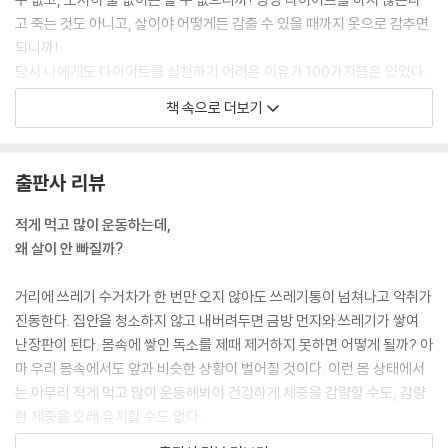
2배의 만족감, 해독 효과
고 죽는 것도 아니고, 살이야 어떻게든 감출 수 있을 때까지 옷으로 감추면
4주의 적응기로 지친 몸을 달랜다
되니까!
이제 감량된 체중을 평생 유지한다
당시 나에게도 다이어트를 실천하기 어려운 이유가 100가지쯤은 있었다.
그러니 여러분들도 다이어트가 잘 안 된다고, 혹은 늘 하다 관둔다고 해서
책 속으로 더보기
Special Page
자신의 의지박약만을 탓하진 말라고 감히 위로하는 바이다.
해독다이어트로 다른 인생을 살게 된 사람들
--- pp.19~20
진짜 궁금한 다이어트 상식
출판사 리뷰
실제로 나는 2001년 처음 다이어트를 시작한 이래, 지금까지 꾸준히 다이
[박용우의 다이어트 팁]
어트를 해오고 있다. 직접 다이어트를 해보니 “그건 절대 드시지 말라고 했
적게 먹고 많이 운동하는데,
① 배고픔 신호를 견디는 나만의 노하우를 가져라!
는데…”, “힘들어도 지금은 무조건 참으셔야 해요”, “그렇게 하면 또 실패
왜 살이 안 빠질까?
② 다이어트에는 근육운동이 더 효과적이다
할 수 있어요” 등의 단순한 말도 환자들에게 얼마나 눈물 나고 잔인하게 들
③ 살은 무조건 천천히 빼야 좋은 걸까?
리는지 알게 되었다. 그래서 무조건 참아라, 줄여라 하는 말 대신 현실적으
거리에 쓰레기 수거차가 한 번만 오지 않아도 쓰레기통이 넘쳐나고 악취가
④ 비만을 일으킬 수 있는 환경호르몬의 종류
로 실천 가능한 해법을 제시해주는 데에 골몰하게 되었다. 예를 들어 무조
진동한다. 집안을 청소하지 않고 내버려두면 금방 먼지와 쓰레기가 쌓여
⑤ 빠른 다이어트 vs. 느린 다이어트
건 섭취 칼로리를 줄이라고만 할 것이 아니라 허기지지 않으면서 섭취 칼
난장판이 된다. 몸속에 쌓인 독소를 제때 제거하지 못하면 어떻게 될까? 아
⑥ 1일 1식으로는 안 된다!
로리를 줄일 수 있는 방법을 고민하게 되었고, 무조건 소비 칼로리를 높이
마 우리 몸속에서도 앞과 비슷한 상황이 벌어질 것이다. 이런 몸 상태에서
⑦ 고단백 식이요법의 장점
라고만 할 것이 아니라 저절로 칼로리가 소비되는 몸을 만들기 위해서 어
는 아무리 적게 먹고 많이 운동해봐야 건강하게 체중을 감량할 수도, 감량
⑧ 유청단백의 종류
떻게 해야 할지를 연구하게 되었다.
한 체중을 오래 유지할 수도 없다.
⑨ 해독다이어트 시 섭취해야 하는 영양제
--- pp.20~21