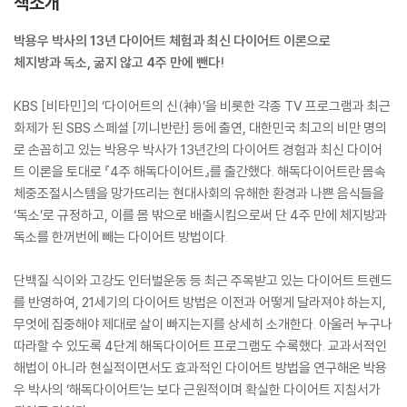
책소개
박용우 박사의 13년 다이어트 체험과 최신 다이어트 이론으로
체지방과 독소, 굶지 않고 4주 만에 뺀다!
KBS [비타민]의 ‘다이어트의 신(神)’을 비롯한 각종 TV 프로그램과 최근
화제가 된 SBS 스페셜 [끼니반란] 등에 출연, 대한민국 최고의 비만 명의
로 손꼽히고 있는 박용우 박사가 13년간의 다이어트 경험과 최신 다이어
트 이론을 토대로 『4주 해독다이어트』를 출간했다. 해독다이어트란 몸속
체중조절시스템을 망가뜨리는 현대사회의 유해한 환경과 나쁜 음식들을
‘독소’로 규정하고, 이를 몸 밖으로 배출시킴으로써 단 4주 만에 체지방과
독소를 한꺼번에 빼는 다이어트 방법이다.
단백질 식이와 고강도 인터벌운동 등 최근 주목받고 있는 다이어트 트렌드
를 반영하여, 21세기의 다이어트 방법은 이전과 어떻게 달라져야 하는지,
무엇에 집중해야 제대로 살이 빠지는지를 상세히 소개한다. 아울러 누구나
따라할 수 있도록 4단계 해독다이어트 프로그램도 수록했다. 교과서적인
해법이 아니라 현실적이면서도 효과적인 다이어트 방법을 연구해온 박용
우 박사의 ‘해독다이어트’는 보다 근원적이며 확실한 다이어트 지침서가