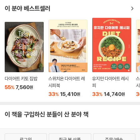
3년간 배우고 체험한 다이어트 경험을 바쳐 완성한 프로그램이라 더욱 믿
이 분야 베스트셀러
을 수 있다.
김중환 (50대 남성)
의사와 다이어터 사이,
몸으로 직접 실험하며 만든 해독다이어트
대한민국 최고의 다이어트 멘토이자 자칭 ‘살찌기 쉬운 남자’인 박용우 박
사는, 2001년 처음 다이어트를 시작한 이래 지금까지 13년간 꾸준히 다이
어트를 해오고 있다. 물만 먹어도 살찌는 체질인 데다 술과 안주를 사랑하
는 탓에, 지금까지 숱하게 다이어트를 했고 시행착오도 겪으며 살아왔다.
비만전문의로서는 치명적인 조건이지만, 한편으로는 그렇기 때문에 누구
다이어트 키토 집밥
스위치온 다이어트 레
유지만 다이어트 레시
스
보다 다이어터의 고충을 잘 이해하며, 현실적이고 실천 가능한 해법을 제
시피북
피
시
55
7,560
%
원
시하고 있다. 예를 들어 ‘4주 해독다이어트’의 실행 방법으로 제시한 단백
33
15,410
33
14,740
3
%
%
원
원
질보충제와 영양제 섭취는 다이어트 시 느끼는 번거로움과 어려움을 덜어
주기 위한 방편인 것과 같다. 단백질보충제와 영양제를 먹으면 체중감량과
이 책을 구입하신 분들이 산 분야 책
해독작용에 꼭 필요한 고단백 식사와 필수 영양소 섭취를 간편하게 해결할
수 있기 때문에 다이어트 실행력을 더욱 높여준다는 장점이 있다.
그렇다면 왜 4주일까?
로그인
최근 본 상품
주문/배송