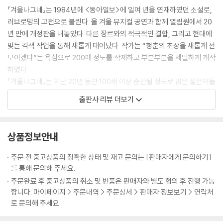
『겨울나그네』는 1984년에 <동아일보>에 일여 년을 연재하였던 소설로,
러브로망의 고전으로 불린다. 올 겨울 뮤지컬 공연과 함께 열림원에서 20
년 만에 개정판을 내놓았다. 다른 장르와의 적극적인 결합, 그리고 현대에
맞는 각색 작업을 통해 새롭게 태어났다. 작가는 “청춘의 초상을 새롭게 선
보이겠다”는 욕심으로 200매 정도를 삭제하고 부분부분을 세밀하게 개작
하였다.
『겨울나그네』는 지난 20년 동안 100쇄 이상 중간될 정도로 많은 젊은이들
에게 읽혀지며 사랑을 받아왔다. 이번 개정판을 통해 변치 않는 사랑의 원
출판사 리뷰 더보기
형과 청춘의 초상을 젊은 독자들에게 강렬하게 일깨워줄 예정이다.
슈베르트의 <겨울나그네>
상품정보안내
그 비극적 정조를 소설 속으로
주문 전 중고상품의 정확한 상태 및 재고 문의는 [판매자에게 문의하기]
성문 앞 샘물 곁에 서 있는 보리수
를 통해 문의해 주세요.
나는 그 그늘 아래 단꿈을 보았네
주문완료 후 중고상품의 취소 및 반품은 판매자와 별도 협의 후 진행 가능
가지에 희망의 말 새겨놓고서
합니다. 마이페이지 > 주문내역 > 주문상세 > 판매자 정보보기 > 연락처
기쁘나 슬플 때나 찾아온 나무 밑
로 문의해 주세요.
오늘 밤도 거니네 보리수 곁으로