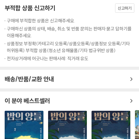
캄캄한 어둠 속에 눈 감아보았네
부적합 상품 신고하기
가지는 흔들려서 말하는 것같이
신고하기
그대여, 이곳에 와서 안식을 찾아라
구매에 부적합한 상품은 신고해주세요.
성문 앞 샘물 곁에 서 있는 보리수
구매하신 상품의 상태, 배송, 취소 및 반품 문의는 판매자 묻고 답하기를
나는 그 그늘 아래 단꿈을 보았네
이용해주세요.
상품정보 부정확(카테고리 오등록/상품오등록/상품정보 오등록/기타
작가는 20년 전 소설을 신문에 연재하며 제목을 슈베르트의 <겨울나그네
허위등록) 부적합 상품(청소년 유해물품/기타 법규위반 상품)
>에서 빌려오고, 소설에 등장하는 소제목들 역시 <보리수> <거리의 악사
전자상거래에 어긋나는 판매사례: 직거래 유도
>와 같이 <겨울나그네> 속의 연가곡 속에서 따왔다. 슈베르트의 <겨울나
그네>는 잘 알려진 것처럼, 현실과 사랑의 환상 사이에서 방황하다 마침내
미쳐버린 청춘의 절망과 고뇌를 섬세하게 표현한 연가곡집이다. <겨울나
배송/반품/교환 안내
그네>의 절절한 사랑 노래처럼 “가슴 아픈 청춘의 방황과 참혹한 젊은 날
의 슬픔을 그리고 싶은” 작가적 욕망 때문이다.
이 분야 베스트셀러
『겨울나그네』의 무서운 문화적 파급력
원 소스 멀티 유즈(OSMU:One Source Multi Use)의 대표 소설
『겨울나그네』의 문화적 확산은 가히 깊고 넓다. 지난 20년 동안 책을 통해