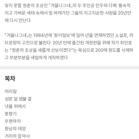
잊지 못할 청춘의 초상인 『겨울나그네』의 두 주인공 민우와 다혜. 통속적
이고 가벼운 세태 속에서 빛 바래가던 그들의 지고지순한 사랑을 20년만
에 다시 만난다.
『겨울나그네』는 1984년에 '동아일보'에 일여 년을 연재하였던 소설로, 러
브로망의 고전으로 불린다. 20년 만에 출간된 개정판을 위해 작가 최인호
는 “청춘의 초상을 새롭게 선보이겠다”는 욕심으로 200매 정도를 삭제하
고 부분부분을 세밀하게 개작하였다.
목차
머리말
성문 앞 샘물 곁
냇물 위에서
풍향기
우편마차
환상의 태양
거리의 음악사