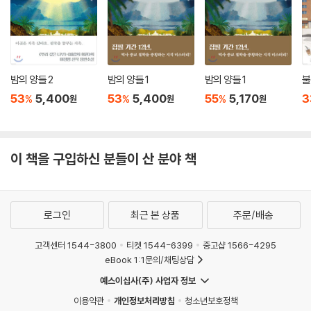
서뿐만 아니라 다양한 문화 장르와 만나며 꾸준한 사랑을 받아왔다. 젊은
날 누구나 한 번쯤 꿈꾸어봤을 아름답고 비극적인 사랑이 절절하게 녹아
있기 때문일 것이다.
1986년에 곽지균 감독, 강석우, 이미숙 주연으로 영화화 되어 대성공을
거두며 지금까지 청춘영화의 고전으로 불리고 있다. 1989년에는 손창민,
밤의 양들 2
밤의 양들 1
밤의 양들 1
불
김희애 주연으로 드라마화되어 안방 시청자들의 사랑을 받았다. 1997년
53
5,400
53
5,400
55
5,170
3
%
%
%
원
원
원
에는 윤호진씨의 연출로 서창우, 윤손하가 민우와 다혜의 역할을 맡아 공
연되었다.
이 책을 구입하신 분들이 산 분야 책
애니메이션과 뮤지컬,
그리고 일러스트와 책과의 환상적인 만남
『겨울나그네』는 오는 12월에 윤호진씨의 연출로 또 한 번 뮤지컬로 공연된
로그인
최근 본 상품
주문/배송
다. 윤호진씨는 우리나라 연극계를 이끌어온 연출가로 명성황후와 몽유도
원도를 연출하기도 했다.
고객센터 1544-3800
티켓 1544-6399
중고샵 1566-4295
윤호진씨는 8년 만에 다시 『겨울나그네』를 뮤지컬로 선보이면서 타 장르
eBook 1:1문의/채팅상담
와의 절묘한 결합을 시도했다. 뮤지컬과 애니메이션과의 절묘한 만남이 그
예스이십사(주) 사업자 정보
것. 캐릭터 이미지가 관객들에게 강렬하게 전달되지 못하는 한계점을 극복
이용약관
개인정보처리방침
청소년보호정책
하기 위해서였다.