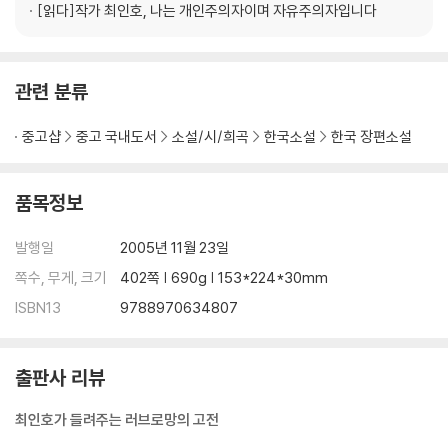
[읽다]
작가 최인호, 나는 개인주의자이며 자유주의자입니다
관련 분류
중고샵
중고 국내도서
소설/시/희곡
한국소설
한국 장편소설
품목정보
발행일
2005년 11월 23일
쪽수, 무게, 크기
402쪽 | 690g | 153*224*30mm
ISBN13
9788970634807
출판사 리뷰
최인호가 들려주는 러브로망의 고전