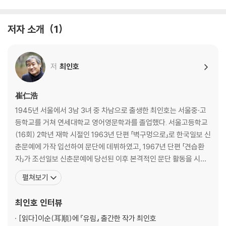
저자 소개
1
저
최인호
崔仁浩
1945년 서울에서 3남 3녀 중 차남으로 출생한 최인호는 서울중·고
등학교를 거쳐 연세대학교 영어영문학과를 졸업했다. 서울고등학교
(16회) 2학년 재학 시절인 1963년 단편 「벽구멍으로」로 한국일보 신
춘문예에 가작 입선하여 문단에 데뷔하였고, 1967년 단편 「견습환
자」가 조선일보 신춘문예에 당선된 이후 본격적인 문단 활동을 시작
하였다. 작가는 1970~80년대 한국문학의 축복과도 같은 존재였다.
펼쳐보기
농업과 공업, 근대와 현대가 미묘하게 교차하는 시기의 왜곡된 삶을
조명한 그의 작품들은 작품성과 대중성을 동시에 확보하며 문학으로
최인호
인터뷰
서, 청년 문화의 아이콘으로서 한 시대를 담당해 왔다.
[읽다]
이순(耳順)에 『유림』 출간한 작가 최인호