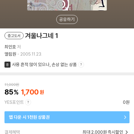
공유하기
겨울나그네 1
중고도서
최인호
저
열림원
2005.11.23.
사용 흔적 많이 있으나, 손상 없는 상품
중
11,000
원
85
1,700
YES포인트
0원
앱 다운 시 1천원 상품권
결제혜택
최대 2,000원 즉시할인