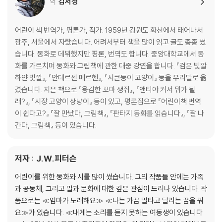
역
김서정
어린이 책 번역가, 평론가, 작가. 1959년 강원도 화천에서 태어나서
광주, 서울에서 자랐습니다. 어려서부터 책을 많이 읽고 글도 종종 썼
습니다. 동화로 데뷔했지만 평론, 번역도 합니다. 중앙대학교에서 동
화를 가르치며 동화와 그림책에 관한 대중 강연을 합니다. 『검은 빛깔
하얀 빛깔』, 『안데르센 메르헨』, 『시큰둥이 고양이』 등을 우리말로 옮
겼습니다. 지은 책으로 『용감한 꼬마 생쥐』, 『앤티야 커서 뭐가 될
래?』, 『시장 고양이 상냥이』 등이 있고, 평론집으로 『어린이책 번역
이 쉽다고?』 『잘 만났다, 그림책』, 『판타지 동화를 읽습니다』, 『잘 나
간다, 그림책』 등이 있습니다.
저자 : J.W.피터슨
어린이를 위한 동화와 시를 많이 썼습니다. 그의 작품들 안에는 가족
과 공동체, 그리고 말과 문화에 대한 깊은 관심이 드러나 있습니다. 작
품으로는 ≪엄마가 노래해요≫ ≪나는 가끔 말타고 달리는 꿈을 꿔
요≫가 있습니다. ≪내게는 소리를 듣지 못하는 여동생이 있습니다