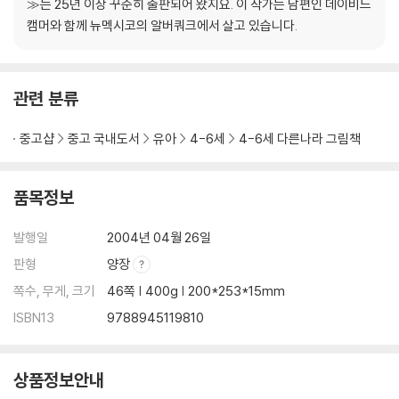
≫는 25년 이상 꾸준히 출판되어 왔지요. 이 작가는 남편인 데이비드
캠머와 함께 뉴멕시코의 알버쿼크에서 살고 있습니다.
관련 분류
중고샵
중고 국내도서
유아
4-6세
4-6세 다른나라 그림책
품목정보
발행일
2004년 04월 26일
판형
양장
쪽수, 무게, 크기
46쪽 | 400g | 200*253*15mm
ISBN13
9788945119810
상품정보안내