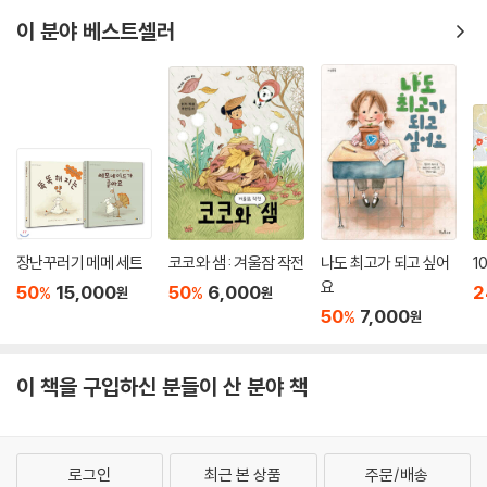
이 분야 베스트셀러
장난꾸러기 메메 세트
코코와 샘 : 겨울잠 작전
나도 최고가 되고 싶어
1
요
50
15,000
50
6,000
2
%
%
원
원
50
7,000
%
원
이 책을 구입하신 분들이 산 분야 책
로그인
최근 본 상품
주문/배송