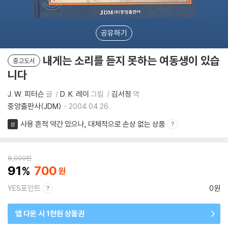
공유하기
내게는 소리를 듣지 못하는 여동생이 있습
중고도서
니다
J. W. 피터슨
글
D. K. 레이
그림
김서정
역
중앙출판사(JDM)
2004.04.26.
사용 흔적 약간 있으나, 대체적으로 손상 없는 상품
상
8,000
원
91
700
YES포인트
0원
앱 다운 시 1천원 상품권