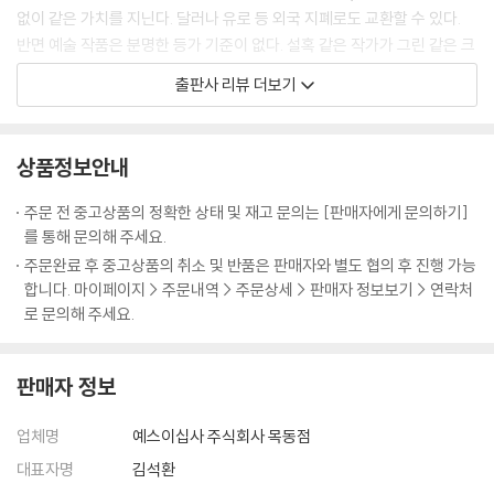
잉 작업을 하는데 자신과의 유일한 차이점은 오프라인으로 ‘출력’했는지
없이 같은 가치를 지닌다. 달러나 유로 등 외국 지폐로도 교환할 수 있다.
여부라며 비꼰 것이다.
반면 예술 작품은 분명한 등가 기준이 없다. 설혹 같은 작가가 그린 같은 크
---「2장 ‘역사와 현장: NFT 미술의 출발부터 현재까지’」중에서
기의 그림이라 해도 그 차이는 제각각이다.
출판사 리뷰 더보기
신기술이 갖고 있는 다양성과 개방성이 미술의 사회적 기능과 역할에 미치
회화와 조각 등의 예술품이 동굴 벽과 미술관에서만 존재하던 긴 시간을
는 영향력은 긍정적인 관점으로 바라볼 수 있다. 그러나 예술의 본질 중 하
지나 지금은 디지털 파일로 가공된 예술품을 시간과 공간, 플랫폼에 제약
상품정보안내
나인 미적 가치에 미치는 영향에 관해서는 여러 갈래의 서로 다른 해석을
을 받지 않고 감상할 수 있다. 또 회화와 조각의 제작 과정을 촬영한 동영
해 볼 수 있다. 비록 오늘날의 미술이 과거처럼 단편적인 미의 추구를 넘어,
상, 디지털 파일도 자체로 예술품이 되는 시대다. 과거에는 디지털 파일의
주문 전 중고상품의 정확한 상태 및 재고 문의는 [판매자에게 문의하기]
보다 열린 방식으로 확장된 개념을 갖게 되었지만, 기술 환경의 변화로 이
무한 복제가 가능했기에 디지털 파일의 소유권을 주장하기는 어려웠다. 그
를 통해 문의해 주세요.
루어진 새로운 예술 창작과 향유의 맥락에서 미술품의 미적인 가치 기준을
러나 블록체인의 속성을 부여받은 NFT 미술품은 디지털상에서도 소유권
주문완료 후 중고상품의 취소 및 반품은 판매자와 별도 협의 후 진행 가능
어떻게 설정할지 한 번 더 생각해 볼 문제다.
을 보장받을 수 있다. 다르게 이야기하면 예술의 아우라는 디지털 파일을
합니다. 마이페이지 > 주문내역 > 주문상세 > 판매자 정보보기 > 연락처
---「3장 ‘NFT 미술과 문화 민주주의: 기회의 확장과 새로운 관계 모색’」중
구분하지 않는다. NFT 미술은 여기서 출발한다.
로 문의해 주세요.
에서
● NFT 미술 열풍, 어디에서 시작되었나?
NFT 미술이 대중에게 각인되기 시작한 시점은 2021년 3월 비플로 활동
판매자 정보
하는 디지털 아티스트 마이크 윈켈만의 작품 〈매일: 첫 5,000일〉이 크리
2021년 3월, ‘비플’의 NFT 미술 작품 〈매일: 첫 5,000일〉이 크리스티 경
스티 경매에서 6,930만 달러(한화 약 870억 원)에 낙찰되면서부터다. 1
업체명
예스이십사 주식회사 목동점
매에서 6,930만 달러(한화 약 870억 원)에 낙찰되었다. 제프 쿤스, 데이
00달러로 경매 응찰이 시작되어 놀랄 만한 결과를 이루어 낸 이 작품의 구
비드 호크니에 이어 생존 작가 중 세 번째로 높은 가격이었다. 비플의 본명
대표자명
김석환
매자는 싱가포르 기반의 NFT 펀드 메타퍼스의 창업자인 비네쉬 순다레산