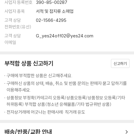
은 ‘마이크 윈켈만’, 현직 디지털 아티스트이지만 유명세에는 고개가 갸우
사업자 등록번호
390-85-00287
이다. 순다레산은 비플이 2007년부터 13년 동안 매일 한 점의 디지털 작
뚱해진다. 이 사건은 당장에 예술계는 물론 전 세계의 이목을 사로잡았다.
사업자 종목
서적 및 잡지류 소매업
품을 제작하여 온라인에 업데이트한, 5천 개의 이미지를 단일 NFT 미술
“대체 NFT 미술이 무엇이기에?”
로 탄생시킨 이 작품이 10억 달러(한화 약 1조 2천억 원)의 가치가 있다고
고객 상담
02-1566-4295
주장했다.
전화번호(유선)
〈매일: 첫 5,000일〉은 작가가 2007년부터 13여 년 동안 매일 작업하거나
---「4장 ‘NFT 미술의 시장 가치’」중에서
고객 상담
G_yes24off02@yes24.com
수집한 5천 개의 디지털 이미지들을 콜라주 방식으로 재구성한 뒤 NFT로
이메일
발행한 예술품이다. 15일간 총 353건의 입찰이 있었다. 입찰은 100달러
현재는 경쟁적으로 예술과 기술의 융복합을 요구하는 시대다. 비약적인 디
에 개시된 후 8분 만에 100만 달러로 뛰었고, 종료 10분을 남기고 숨 막히
지털 기술의 발전을 발판으로 팬데믹의 고립된 현실을 극복할 수 있는 대
는 경쟁이 벌어졌다. 두 가지 해석이 가능하다. 먼저 작품 자체의 가치에 무
안으로서 가상 세계로의 이주가 부상하고 있다. 서로의 체온을 나눌 수 없
부적합 상품 신고하기
신고하기
게를 두면, 작가가 오랜 기간 수집한 이미지를 미학의 조합이나 자본의 축
는 시대. 동시대인은 이미 어느 정도 기계화된 신체로 진화했다. 스마트폰
척으로 이해할 수 있다. 그러나 많은 이들은 이 작품의 경이로운 판매가에
구매에 부적합한 상품은 신고해주세요.
은 인간의 신체 정보를 수치화하여 구체적으로 전송한다. 신체를 감각하는
관심을 둘 것이다. 즉, 앞으로 예술 시장은 작품의 진품을 소유하느냐보다
구매하신 상품의 상태, 배송, 취소 및 반품 문의는 판매자 묻고 답하기를
것과 수치화된 정보는 등가일까? 요컨대 방역 지침에 따른 QR 코드는 개
는 NFT에 몰두하리라는 예측이다. 2021년 3월 뱅크시의 〈멍청이들〉을 구
이용해주세요.
인의 보건 상태를 보증하는 장치로 팬데믹을 방어할 최소한의 방어 장치와
매하고 NFT화한 후 원작을 불태운 경우가 대표적이다. 이제 진품은 사라
상품정보 부정확(카테고리 오등록/상품오등록/상품정보 오등록/기타
다름없다. 그런데 이러한 정보가 나를 대신해 줄 수 있을까? 이러한 장치들
졌고, NFT만 남았다. 그렇다면 예술의 오리지널리티는 어디에 있는가?
허위등록) 부적합 상품(청소년 유해물품/기타 법규위반 상품)
은 어떤 관계로 이어질 수 있을까?
전자상거래에 어긋나는 판매사례: 직거래 유도
---「5장 ‘예술, 기술, 존재: NFT 미술에 대한 미학적 사유’」중에서
● NFT를 어떻게 이해하고 받아들여야 하나?
비플의 승리는 무엇을 의미할까? 무명작가의 작품을 일거에 제프 쿤스나
NFT 미술의 논의는 현재 진행형이다. 인류의 긴 역사에 새로운 패러다임
배송/반품/교환 안내
데이비드 호크니 같은 스타급 작가를 상회하는 작품가로 낙찰되도록 만든