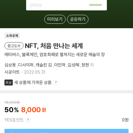
미리보기
공유하기
소득공제
NFT, 처음 만나는 세계
중고도서
메타버스, 블록체인, 암호화폐로 펼쳐지는 새로운 예술의 장
심상용
,
디사이퍼
,
캐슬린 김
,
이민하
,
김성혜
,
정현
저
시공아트
2022.05.31.
새 상품에 가까운 상품
최상
16,000
원
50
8,000
YES포인트
0원