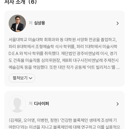
저자 소개
6
저
심상용
서울대학교 미술대학 회화과와 동 대학원 서양화 전공을 졸업하고,
파리 8대학에서 조형예술학 석사 학위를, 파리 1대학에서 미술사학
D.E.A.와 박사 학위를 취득했다. 재단법인 광주비엔날레 이사, 경기
도 건축물 미술작품 심의위원장, 제8회 대구사진비엔날레 주제전시
예술감독 등을 역임했다. 또한 대안 작가 공동체 ‘아트 빌리저스’를 창
립하고, 광고 없는 대안 미술전문지 『컨템포러리 아트 저널』을 창간
펼쳐보기
했다. 국립현대미술관 운영심의위원, 정부미술은행·국립현대미술관
미술은행 운영위원, 미술평론가, 전시기획자로도 활동하고 있다.
『L’ere d’Andy Warhol(앤디 워홀의 시
저
디사이퍼
(김재윤, 오아영, 이병헌, 정현) ‘건강한 블록체인 생태계 조성에 기
여한다’라는 미션을 지니고 블록체인에 대해 연구하고 이를 실용적으