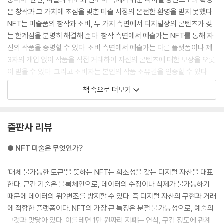
은 창작과 그 가치에 초점을 맞춘 미술 시장의 온전한 환영을 받지 못했다.
NFT는 미술품의 창작과 소비, 두 가지 측면에서 디지털상의 콘텐츠가 갖
는 한계점을 분명히 해결해 준다. 창작 측면에서 예술가는 NFT를 통해 자
신의 작품을 증명할 수 있다. 소비 측면에서 예술가는 다른 플랫폼이나 제
3자의 개입 없이 작품을 직접 거래하여 자신의 콘텐츠에 대한 보상을 오롯
이 받을 수 있다. 그리고 소비자는 본인의 작품 소유권을 인증할 수 있다.
---「1장 ‘NFT와 현대 미술’」중에서
책 속으로 더보기
2021년 3월 11일에 비플의 NFT 작품 낙찰가 소식을 전해들은, 세상에서
가장 비싼 작품가를 기록한 생존 작가 중 한 명인 데이비드 호크니는 NFT
출판사 리뷰
미술이 코인으로 돈을 번 이들의 투기성 자본에 의해 만들어진 거품에 불
과하다고 일갈했다. 비플의 작품에 대해서는 “그냥 한심한 작은 것들처럼
● NFT 미술은 무엇인가?
보였다. 무엇을 의미하는지 솔직히 이해하지 못하겠다”고 하고, N FT 미
술에 대해서도 “전부 컴퓨터 안에 갇혀 있지 못하고, 결국 컴퓨터 안에서
‘대체 불가능한 토큰’을 뜻하는 NFT는 희소성을 갖는 디지털 자산을 대표
사라지고 말 것이다”라고 폄하했다. 이에 대해 비플은 자신의 트위터 계정
한다. 근간 기술은 블록체인으로, 데이터의 수정이나 삭제가 불가능하기
을 통해 “컴퓨터로 한 작업(디지털 아트)이 마치 마법처럼 예술 작품으로
때문에 데이터의 위?변조를 방지할 수 있다. 즉 디지털 자산의 구현과 거래
둔갑하기 위해서는 출력을 해야만 한다는 사실을 아무도 나에게 가르쳐 주
에 적합한 플랫폼이다. NFT의 가장 큰 특징은 분절 불가능성으로, 예술의
지 않았네!”라고 맞받아쳤다. 호크니 역시 아이패드를 이용해 디지털 드로
그것과 맞닿아 있다. 이를테면 1만 원짜리 지폐는 연식, 구김 정도에 관계