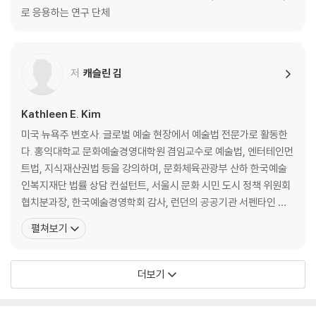
로 응용하는 연구 단체
저
캐슬린 김
Kathleen E. Kim
미국 뉴욕주 변호사. 글로벌 예술 현장에서 예술법 전문가로 활동한
다. 홍익대학교 문화예술경영대학원 겸임교수로 예술법, 엔터테인먼
트법, 지식재산권법 등을 강의하며, 문화체육관광부 산하 한국예술
인복지재단 법률 상담 컨설턴트, 서울시 문화 시민 도시 정책 위원회
협치분과장, 한국예술경영학회 감사, 런던의 공공기관 서펜타인 갤
러리 리걸 랩 자문위원 등으로 활발하게 활동 중이다. 정부가 추진하
펼쳐보기
는 문화 예술 프로젝트, 지식 재산 분야의 다양한 연구 프로젝트와 예
술 법률 교육 프로그램을 진행했고, 언론과 학술지에 문화 예술 생태
계의 법적·제도적 쟁점을 다루는 글을 쓰고 있다. 최근에는 AI,
더보기