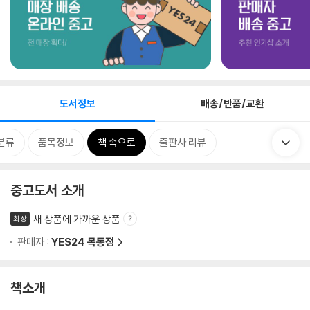
도서정보
배송/반품/교환
분류
품목정보
책 속으로
출판사 리뷰
중고도서 소개
새 상품에 가까운 상품
최상
판매자 :
YES24 목동점
책소개