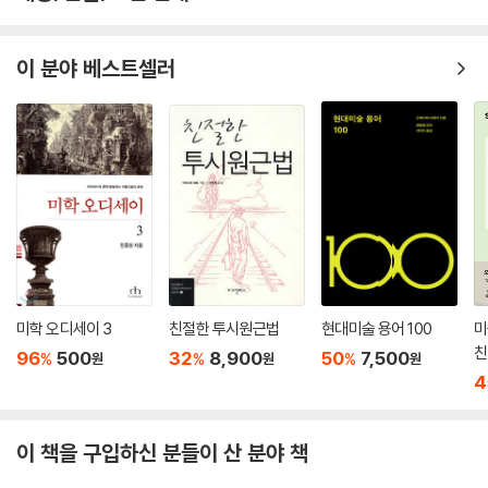
이 등장할 때마다, 예술의 방식이 바뀔 때마다 이러한 논란은 늘 있어 왔다.
NFT 미술의 기적이다. 신자본주의
예술가들도, 예술 시장도, 또 우리도 미래를 알 수 없다. 어떤 작가들은 재
의 새 지평을 활짝 열 미다스의 손이자 ‘원샷원킬’이고 신의 한 수다. 미디
빨리 자신의 원작을 없앰으로써 NFT 미술의 앞자리에 서려고 하고, 호크
이 분야 베스트셀러
어들이 나서서 NFT 기술의 전도자를 자처한다. 미덕의 목록이 결코 짧지
니 같은 예술가는 “미학적 거품”이라고 폄하한다. NFT라는 ‘기술’과 그것
않은데, 요약하면 다음과 같다.
의 반대 방향에 있는 것으로 여겨져 왔던 ‘예술’의 만남에서 괴물이 탄생할
---「6장 ‘NFT, 기게스의 반지’」중에서
지 천사가 나올지는 조금 더 지켜봐야 할 듯하다.
그러나 예술이 가치 있고 귀중한 무엇이 되기 위해서는 그것에 붙여진 가
격이나 이슈가 아닌 담고 있는 메시지와 향하는 시선을 들여다봐야 한다.
NFT 미술은 새로운 기회이고 가능성일까? 인류 문명의 진일보를 위한 장
치일까? 『NFT, 처음 만나는 세계』가 NFT 미술에 제기된 모든 궁금증의
답이 될 수는 없어도 선입관과 배경지식 없이도 차근히 이해하고 알아 나
가는 데 좋은 지침서는 되어 줄 수 있다.
미학 오디세이 3
친절한 투시원근법
현대미술 용어 100
미
친
96
500
32
8,900
50
7,500
%
%
%
원
원
원
4
이 책을 구입하신 분들이 산 분야 책