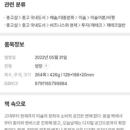
관련 분류
중고샵
중고 국내도서
예술/대중문화
미술
미술이론/비평
중고샵
중고 국내도서
비즈니스와 경제
투자/재테크
재테크일반
품목정보
발행일
2022년 05월 31일
판형
양장
쪽수, 무게, 크기
264쪽 | 426g | 128*188*20mm
ISBN13
9791165799984
책 속으로
고대부터 현재까지 미술의 창작과 소비의 공간은 변해 왔다. 동굴 벽에서
부터 종이와 캔버스로 진화해 왔고, 오늘날에는 디지털 공간으로까지 확장
중이다. 한편, 파일의 위조와 변조나 복제가 쉬운 디지털 공간으로의 확장