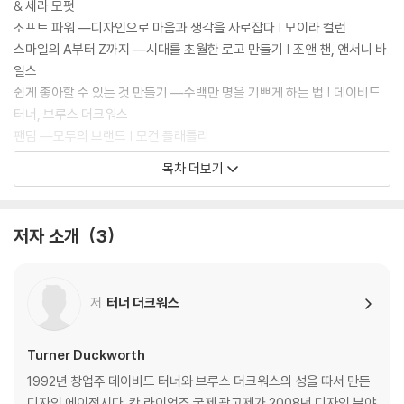
& 세라 모펏
소프트 파워 ―디자인으로 마음과 생각을 사로잡다 | 모이라 컬런
스마일의 A부터 Z까지 ―시대를 초월한 로고 만들기 | 조앤 챈, 앤서니 바
일스
쉽게 좋아할 수 있는 것 만들기 ―수백만 명을 기쁘게 하는 법 | 데이비드
터너, 브루스 더크워스
팬덤 ―모두의 브랜드 | 모건 플래틀리
용감한 창의성 ―대담한 사고에서 시작된 훌륭한 디자인 | 린다 리
목차 더보기
진심을 다하는 것 ―전설의 메탈 밴드 브랜딩하기 | 제이미 매카시
숨 쉴 곳 ―물리적 공간이 주는 긍정적인 효과 | 존 앤서니 듀메이
아름다움이 중요한 이유 ―실용을 넘어서는 생각 | 슈테판 자그마이스터
저자 소개
3
여기에 무언가 숨겨져 있다 ―혼돈 속에 숨겨진 질서 | 세라 모펏
신뢰 & 믿음 ―직감을 신뢰하는 이유 | 미노트 웨신저
창조를 위해 돌고 돌기 ―창의적인 사람의 사고방식 이해하기 | 크리스 가
저
터너 더크워스
비
당신이 아니라, 그들 ―상호 작용하는 관계 구축 | 대니얼 다시
중요한 것은 마음 ―선물의 좋은 사례 | 앤디 배런
Turner Duckworth
사진 에세이 ―시각적 인터미션 | 스탠 뮤질렉
1992년 창업주 데이비드 터너와 브루스 더크워스의 성을 따서 만든
사람들이 사랑하는 마케팅 ―디자인의 중요성 | 제시카 스펜스
디자인 에이전시다. 칸 라이언즈 국제 광고제가 2008년 디자인 분야