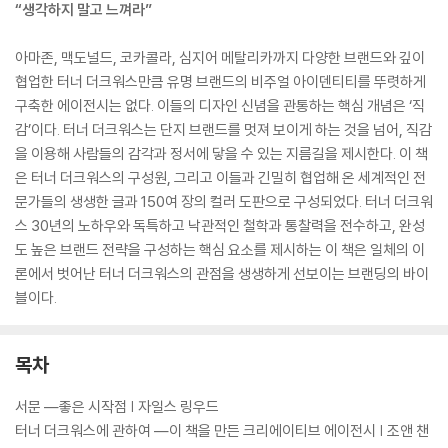
“생각하지 말고 느껴라”
아마존, 맥도널드, 코카콜라, 심지어 메탈리카까지 다양한 브랜드와 깊이
협업한 터너 더크워스만큼 유명 브랜드의 비주얼 아이덴티티를 뚜렷하게
구축한 에이전시는 없다. 이들의 디자인 신념을 관통하는 핵심 개념은 ‘직
감’이다. 터너 더크워스는 단지 브랜드를 멋져 보이게 하는 것을 넘어, 직감
을 이용해 사람들의 감각과 정서에 닿을 수 있는 지름길을 제시한다. 이 책
은 터너 더크워스의 구성원, 그리고 이들과 긴밀히 협업해 온 세계적인 전
문가들의 생생한 글과 150여 장의 컬러 도판으로 구성되었다. 터너 더크워
스 30년의 노하우와 독특하고 낙관적인 철학과 통찰력을 전수하고, 완성
도 높은 브랜드 전략을 구성하는 핵심 요소를 제시하는 이 책은 일체의 이
론에서 벗어난 터너 더크워스의 관점을 생생하게 선보이는 브랜딩의 바이
블이다.
목차
서문 ―좋은 시작점 | 자일스 링우드
터너 더크워스에 관하여 ―이 책을 만든 크리에이티브 에이전시 | 조앤 챈