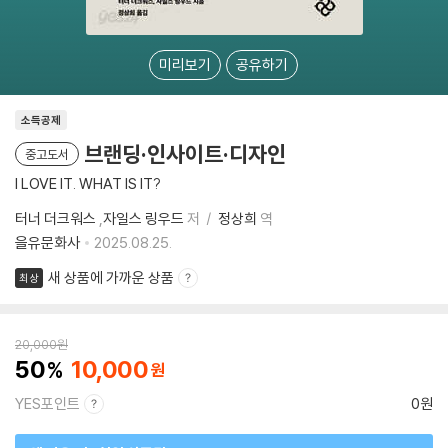
미리보기
공유하기
소득공제
브랜딩·인사이트·디자인
중고도서
I LOVE IT. WHAT IS IT?
터너 더크워스
,
자일스 링우드
저
정상희
역
을유문화사
2025.08.25.
새 상품에 가까운 상품
최상
20,000
원
50
10,000
YES포인트
0원