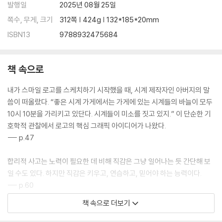
발행일
2025년 08월 25일
쪽수, 무게, 크기
312쪽 | 424g | 132*185*20mm
ISBN13
9788932475684
책 속으로
내가 스마일 로고를 스케치하기 시작했을 때, 시계 제작자인 아버지의 말
씀이 떠올랐다. “좋은 시계 가게에서는 가게에 있는 시계들의 바늘이 모두
10시 10분을 가리키고 있단다. 시계들이 미소를 짓고 있지.” 이 단순한 기
호학적 관찰에서 로고의 핵심 그래픽 아이디어가 나왔다.
--- p.47
합리적 사고는 노력이 필요한 데 비해 직감은 그냥 일어나는 듯 간단해 보
일 수도 있다. 하지만 직감은 키우고, 연습하고, 믿어야 하는 능력이다.
--- p.60
책 속으로 더보기
터너 더크워스에게 좋은 디자인과 전략은 사실상 같은 것이었다. 전략이란
비즈니스 목표를 달성할 방법을 찾아내는 것이기 때문이다. 그 목표를 위