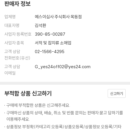
판매자 정보
감을 따랐다가 모든 일을 그르쳤던 CEO의 일화까지……. 이렇듯 실패와
발견, 감정과 직관이 교차하는 크리에이티브의 진짜 얼굴을 보여 주며, 통
업체명
예스이십사 주식회사 목동점
감하게 되는 교훈으로 가득 차 있다.
대표자명
김석환
사업자 등록번호
390-85-00287
브랜딩·마케팅·디자인의 본질을 한 번에 보는 투시도
사업자 종목
서적 및 잡지류 소매업
이 책은 CEO, 마케팅 최고 책임자나 디자인 디렉터, 크리에이티브 디렉터,
고객 상담
02-1566-4295
NGO의 활동가, 디자이너, 프로젝트 총괄자 등 다양한 시선에서 브랜딩을
전화번호(유선)
조망한다. 면면이 업계 구루(guru)라 할 만한 사람들의 경험담은 실무자
고객 상담
G_yes24off02@yes24.com
뿐 아니라 크리에이티브 작업에 관여하는 모든 사람에게 깊은 울림을 준
이메일
다. 또한 150여 개의 풍부한 도판에 기발한 디자인 요소를 추가해 터너 더
크워스의 디자인과 브랜딩 철학을 가감 없이 보여 준다. 주요 저자인 자일
스 링우드가 “이 책을 즐기는 데 정답은 없다. 앞에서부터 시작했더라도 중
부적합 상품 신고하기
신고하기
간으로 뛰어넘어도 된다. 뒤에서부터 넘기며 사진만 봐도 좋고, 단번에 책
을 쭉 읽어 버릴 수도 있다.”라고 말한 것처럼 책의 어느 부분을 펼쳐도, 어
구매에 부적합한 상품은 신고해주세요.
떤 순서대로 읽어도 브랜딩과 디자인에 관한 본질을 마주하게 될 것이다.
구매하신 상품의 상태, 배송, 취소 및 반품 문의는 판매자 묻고 답하기를
이용해주세요.
브랜드 전략의 본질부터 실무에서 마주할 수 있는 다양한 상황까지 세세하
상품정보 부정확(카테고리 오등록/상품오등록/상품정보 오등록/기타