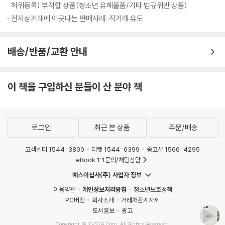
게 전하는 이 책은 단순한 브랜딩과 디자인에 관한 이론서가 아니라, 세간
허위등록) 부적합 상품(청소년 유해물품/기타 법규위반 상품)
에 정립된 공식을 타파하며 자신만의 직감을 기르고, 믿고, 세상과 마주한
전자상거래에 어긋나는 판매사례: 직거래 유도
이들의 이야기를 모은 브랜딩 가이드북이다. 터너 더크워스만의 모험 정신
을 탐구하는 이 책은 성공적인 브랜딩을 꿈꾸는 사람들에게 최선의 방법을
배송/반품/교환 안내
제시해 줄 것이다.
이 책을 구입하신 분들이 산 분야 책
로그인
최근 본 상품
주문/배송
고객센터 1544-3800
티켓 1544-6399
중고샵 1566-4295
eBook 1:1문의/채팅상담
예스이십사(주) 사업자 정보
이용약관
개인정보처리방침
청소년보호정책
PC버전
회사소개
거래처관계자께
도서홍보
광고
Copyright © YES24 Corp. All Rights Reserved.