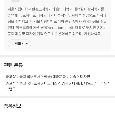
서울시립대학교 환경조각학과와 홍익대학교 대학원 미술사학과를
졸업했다. 오하이오 대학교에서 미술사와 영화이론 전공으로 박사과
정을 수학했으며, 서울시립대학교 대학원 건축학과 박사과정을 수료
했다. 아도크리에이션(ADOcreation. Inc)의 대표로 도시연구 기반
문화예술 및 디자인 기획 연구소를 운영하고 있으며, 가천대학교, 서
울시립대학교, 성신여자대학교, 세종대학교, 홍익대학교 등에서 미
펼쳐보기
학, 미술사와 건축사를 가르쳐 오고 있다. 또한 바른 번역 소속 번역가
로도 활동하고 있다. 저서로는 『인천학연구총서 47. 인천의 장소 특
정성 ? 걷기의 모빌리티와 도시를 경험하는 예술』,
관련 분류
중고샵
중고 국내도서
예술/대중문화
미술
디자인
중고샵
중고 국내도서
비즈니스와 경제
마케팅/세일즈
마케팅/
브랜드
품목정보