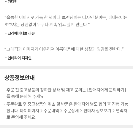
이거나 디자인을 잘못 바꾸어서지, 나쁜 콘텐츠 하나 때문에 그러는 경우
- 가디언
는 거의 없다. 너무 많이, 너무 빠르게, 진정성이 느껴지지 않는 잘못된 방
다양한 시선과 목소리로 풀어낸 브랜딩의 핵심
식으로 디자인을 바꾸면 내 편을 순식간에 잃어버릴 것이다.
“훌륭한 이미지로 가득 찬 책이다. 브랜딩이든 디자인 분야든, 베테랑이든
--- p.222
초보자든 상관없이 누구나 계속 읽고 싶게 만든다.”
에너지 음료와 스포츠 드링크로 격변하는 음료 시장에서 입지를 잃었던 코
카콜라는 터너 더크워스의 리브랜딩으로 다시 부활했다. 더불어 이 프로젝
- 크리에이티브 리뷰
협업은 지극히 기본적인 것이면서, 더 나아가 다양한 재능을 잘 어우러지
트가 2008년 칸 라이언즈 국제 광고제의 제1회 디자인상 부문 첫 그랑프
게 만드는 일이다. 과감하고 혁신적인 결과를 내기 위해 풍부하고 다양하
리를 수상하면서 터너 더크워스의 이름이 널리 알려졌다. 아마존 로고 또
“그래픽과 이미지가 어우러져 아름다움에 대한 성찰과 영감을 전한다.”
며 전문적인 기술을 혼합하는 일이다. 그렇게 일하는 방식은 사람들의 삶
한 이들의 손을 거쳐 탄생했다. 아마존 대표 제프 베이조스가 제시한 단 한
- 인테리어 디자인
에 기쁨을 더하고, 오늘날 비즈니스 세계에서 가장 중요한 자산인 창의성
장의 브리핑에서 시작한 이 로고는 30여 년 동안 단순하지만 직관적으로
에 빛을 비춘다.
감정을 자극하는 아이콘으로 자리 잡고 있다. 이 책에는 맥도널드, 캠벨 같
--- p.288
은 다양한 기업들의 이야기와 그 과정에서 겪은 크고 작은 현장의 순간도
상품정보안내
담아 브랜딩의 본질에 더 가까이 다가간다.
주문 전 중고상품의 정확한 상태 및 재고 문의는 [판매자에게 문의하기]
를 통해 문의해 주세요.
세계적인 기업의 프로젝트뿐만 아니라 현장의 에피소드를 생생하게 소개
하는 것 또한 이 책의 큰 특징이다. 디자이너의 창의적 사고방식에 대해 프
주문완료 후 중고상품의 취소 및 반품은 판매자와 별도 협의 후 진행 가능
합니다. 마이페이지 > 주문내역 > 주문상세 > 판매자 정보보기 > 연락처
로젝트 실무팀에게 그림을 그려 가며 설명했던 일, 디렉터가 망설이는 데
로 문의해 주세요.
이비드 터너(터너 더크워스의 공동 창립자)를 설득해 메탈리카의 앨범 아
트워크 작업을 맡게 된 일, 비창작자(프로젝트 매니저)가 창작자(디자이
너)를 압박하곤 했던 자신의 과거를 어떻게 반성하게 되었는지, 심지어 직