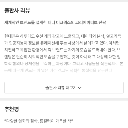
해 노력하지 않는 디자인이 무슨 의미란 말인가? 처음 함께 일할 때 그들의
출판사 리뷰
예술적 재능이 대단하다는 것을 금세 알아보았다. 하지만 더 인상적이었던
건 내가 제품에 관해 입을 떼자 테이블 반대편에서 힘차게 고개를 끄덕이
세계적인 브랜드를 설계한 터너 더크워스의 크리에이티브 전략
던 모습이었다. 내가 아무리 기상천외한 아이디어를 내놓아도 그들은 언제
나 내 말뜻을 이해했다.
현대인은 하루에도 수천 개의 광고에 노출되고, 데이터와 분석, 알고리즘
--- p.161~162
과 인공지능이 정보를 큐레이션해 주는 세상에서 살아가고 있다. 이처럼
치열하고 복잡한 환경에서 각 브랜드는 자기의 모습을 드러내야 한다. 브
그렇다고 직감을 따른다는 게 무작정 감에만 의존한다는 뜻은 아니다. 때
랜딩은 단순히 시각적인 모습을 구현하는 것이 아니라 그 대상에 대한 철
로 직감은 고객과의 대화에서 얻은 통찰에서 비롯된다.
학적 함의나 정체성을 구축하는 과정이다. 그리고 사람들을 직관적으로 본
--- p.166
능에 따르게 만드는 이 일은 아주 깊고도 적확한 통찰력을 요구한다.
디자인은 사람들의 보상 중추를 자극하기 위해 존재한다. 우리가 팔기 위
이 책은 바로 이러한 맥락에서, 분석과 체계적인 사고만으로는 한계에 부
출판사 리뷰 더보기
해 애쓰는 제품들처럼 말이다. 그 쾌감의 지점을 주저하지 말고 두들기고
딪힐 수 있다고 지적하며 오히려 직감과 본능이 브랜드를 돋보이게 만드는
또 두들겨야 한다.
핵심이라고 강조한다. 그러면서 이 책을 해독제나 잠시 숨을 고를 기회로
--- p.197
삼으라고 제안한다. 『브랜딩·인사이트·디자인』의 저자들은 이성이나 MB
추천평
A 교과서 같은 이론이 아닌, 마음을 따를 용기가 필요했던 순간을 증언하
하지만 디자인은 다르다. 디자인을 잘못 건드렸다간 용서받지 못한다. 사
며, 아이덴티티 구축을 비롯해 디자인 등 여러 측면을 꿰뚫어 세세하게 조
“다양한 일화와 철학, 통찰력이 가득한 책”
람들은 그걸 잊지도 않는다. 브랜드가 급격히 하락하는 원인은 품질 때문
언한다.