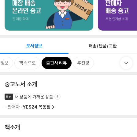
도서정보
배송/반품/교환
목정보
책 속으로
출판사 리뷰
추천평
중고도서 소개
새 상품에 가까운 상품
최상
판매자 :
YES24 목동점
책소개