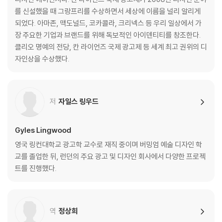
세상으로 향하는 문 ―무한한 발견의 기회 | 팀 오언
를 신설했을 때 그랑프리를 수상하면서 세상에 이름을 널리 알리게
궁극적인 신뢰의 도약 ―느긋한 세상의 강박형 인간 되기 | 조앤 챈
되었다. 아마존, 맥도널드, 코카콜라, 크리넥스 등 우리 일상에서 가
스티키 모먼트 ―일할 때의 언어유희 | 크리스 가비
장 주요한 기업과 브랜드를 위해 독보적인 아이덴티티를 창조한다.
강력한 힘 ―재미를 대하는 진지한 태도 | 닐 페들리엄, 마크 워터스
클리오 명예의 전당, 칸 라이언즈 국제 광고제 등 세계 최고 권위의 디
꽃들은 햇살 속에서 피어난다 ―낙관주의 기르기 | 마크 투트셀
자인상을 수상했다.
소개
도판 출처
저
자일스 링우드
감사의 글
Gyles Lingwood
영국 링컨대학교 광고학 교수로 재직 중이며 버밍엄 예술 디자인 학
교를 졸업한 뒤, 런던의 주요 광고 및 디자인 회사에서 다양한 프로젝
트를 진행했다.
역
정상희