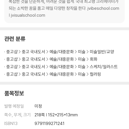
동물 캐릭터 일러스트 · 122
복잡한 것을 단순하게, 어려운 것을 쉽게. 국내 최고령 크리에이터가
티셔츠 그리기 · 126
되는 소박한 꿈을 품고 매일 다양한 창작을 한다. jvibeschool.com
나만의 공간 그리기 · 131
| jvisualschool.com
트레이싱 기법으로 동물 그리기 · 138
[06 워터 브러시로 수채화 그리기] · 146
관련 분류
워터 브러시 사용해 보기 · 148
다양한 풍경 표현해 보기 · 152
중고샵
중고 국내도서
예술/대중문화
미술
미술일반/교양
여름 낮 하늘 풍경 · 163
중고샵
중고 국내도서
예술/대중문화
미술
회화
저녁 노을 풍경 · 169
중고샵
중고 국내도서
예술/대중문화
미술
스케치/일러스트
노을을 머금은 하늘 · 174
중고샵
중고 국내도서
예술/대중문화
미술
컬러링
[07 아크릴물감으로 그리는 자연] · 180
구름으로 뒤덮인 하늘 · 183
품목정보
별이 촘촘한 그러데이션 밤하늘 · 195
6가지 색으로 완성한 자연 풍경 · 203
발행 예정일
미정
쪽수, 무게, 크기
218쪽 | 152*215*13mm
ISBN13
9791199271241