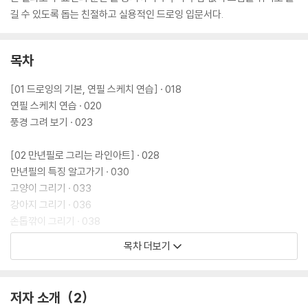
길 수 있도록 돕는 친절하고 실용적인 드로잉 입문서다.
목차
[01 드로잉의 기본, 연필 스케치 연습] · 018
연필 스케치 연습 · 020
풍경 그려 보기 · 023
[02 만년필로 그리는 라인아트] · 028
만년필의 특징 알고가기 · 030
고양이 그리기 · 033
강아지 그리기 · 036
손톱깎이 그리기 · 038
줄자 그리기 · 041
목차 더보기
공작용 풀과 USB 메모리 그리기 · 043
[03 채색의 즐거움, 색연필 드로잉] · 046
저자 소개
2
색연필 드로잉의 특징 · 048