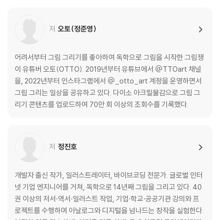
과일과 채소 그리기 · 051
과자 봉지 그리기 · 056
저
오토(정준영)
책 그리기 · 061
샌드위치 그리기 · 064
식물과 화분 그리기 · 071
어려서부터 그림 그리기를 좋아하여 독학으로 그림을 시작한 그림쟁
색연필로 그린 일상 풍경 · 077
이 유튜버 오토(OTTO). 2019년부터 유튜브에서 @TTOart 채널
을, 2022년부터 인스타그램에서 @_otto_art 계정을 운영하면서
[04 크레파스가 떠오르는 오일 파스텔] · 084
그림 그리는 일상을 공유하고 있다. 다이소 아크릴물감으로 그림 그
오일 파스텔의 특징 · 086
리기 콘텐츠를 업로드하여 70만 회 이상의 조회수를 기록했다.
밤하늘 그리기 · 087
노을 그리기 · 091
나무 풍경 그리기 · 097
저
정진호
[05 친숙한 투명 수채화 물감] · 108
수채화의 특징 알고가기 · 113
개발자 출신 작가, 일러스트레이터, 바이브코딩 전문가. 글로벌 인터
물감 준비하기 · 115
넷 기업 엔지니어를 거쳐, 독학으로 14년째 그림을 그리고 있다. 40
색상표 만들기 · 117
권 이상의 저서·역서·일러스트 작업, 기업·학교·공공기관 강의와 프
입체감 표현하기 · 119
로젝트를 수행하며 아날로그와 디지털을 넘나드는 창작을 실험한다.