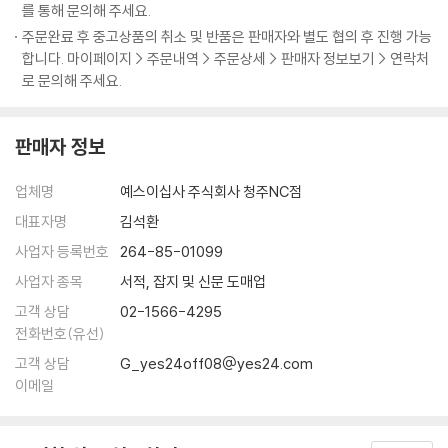
그림을 전문가처럼 잘 그리려고 애쓸 필요도, 책과 똑같이 그릴 필요도 없
를 통해 문의해 주세요.
다. 부담 없이 나만의 방식으로 재미있는 그림 그리기 취미 생활을 즐기면
주문완료 후 중고상품의 취소 및 반품은 판매자와 별도 협의 후 진행 가능
그것으로 충분하다. 그림을 제대로 배운 적 없지만 그림쟁이가 된 아빠와
합니다. 마이페이지 > 주문내역 > 주문상세 > 판매자 정보보기 > 연락처
아들이 자신들만의 방식으로 그림 그리는 재미를 알려 준다.
로 문의해 주세요.
★ '창의력보다 꾸준함'을 위한 취미 안내서
판매자 정보
하루 한 장의 스케치, 주말 한 번의 채색 작업은 마음을 정리하고 집중하는
시간을 선물한다. 연필과 작은 수첩만 있으면 언제 어디서나 나만의 힐링
업체명
예스이십사 주식회사 청주NC점
타임을 즐길 수도 있다. 그러니 지치지 말고 꾸준하게 취미 생활을 즐겨 보
자. 그러다 보면 직장인에서 일러스트레이터가 되고, 책을 쓰는 경험까지
대표자명
김석환
하게 된 저자처럼 새로운 변화를 경험하게 될지도 모른다.
사업자 등록번호
264-85-01099
사업자 종목
서적, 잡지 및 신문 도매업
★ 이런 분을 위한 책입니다.
고객 상담
02-1566-4295
취미로 그림을 시작해 보고 싶은 초보자
전화번호(유선)
일상 속 힐링이 필요한 직장인 또는 학생
고객 상담
G_yes24off08@yes24.com
자녀와 함께 공동 취미를 즐기고 싶은 학부모
이메일
어린 아이와 미술놀이를 즐기고 싶은 부모
드로잉 강사, 미술 동아리 지도자
예술적 감각을 되찾고 싶은 모든 사람