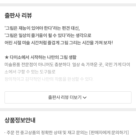
출판사 리뷰
'그림은 재능이 있어야 한다'라는 편견 대신,
'그림은 일상의 즐거움이 될 수 있다'라는 생각으로
어린 시절 미술 시간처럼 즐겁게 그림 그리는 시간을 가져 보자!
★ 다이소에서 시작하는 나만의 그림 생활
미술용품 전문점이 아니어도 충분하다. 일상 속 가까운 곳, 국민 가게 다이
소에서 구할 수 있는 도구들로
창의적이고 감각적인 나만의 작품을 완성할 수 있다.
★ 연필 드로잉부터 아크릴물감까지 다양한 도구 활용
출판사 리뷰 더보기
연필 스케치로 기본기를 다지고, 색연필·오일파스텔·수채화 물감·아크릴
물감 등 다양한 재료를 사용해 보면서 재료별 질감과 드로잉의 매력을 단
계별로 체험할 수 있다.
상품정보안내
★ 그림을 처음 시작하는 사람도 할 수 있다
주문 전 중고상품의 정확한 상태 및 재고 문의는 [판매자에게 문의하기]