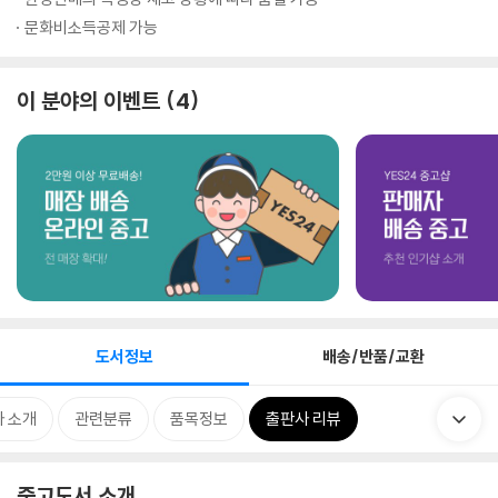
문화비소득공제 가능
이 분야의 이벤트
4
도서정보
배송/반품/교환
 소개
관련분류
품목정보
출판사 리뷰
중고도서 소개