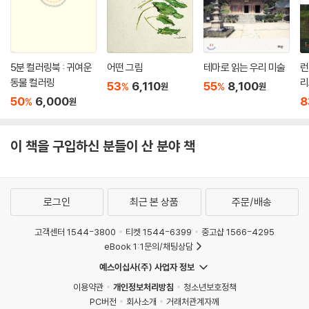
5분 컬러링북 : 귀여운
어떤 그림
테마로 읽는 우리 미술
런
동물 컬러링
리
53
6,110
55
8,100
%
%
원
원
50
6,000
8
%
원
이 책을 구입하신 분들이 산 분야 책
로그인
최근 본 상품
주문/배송
고객센터 1544-3800
티켓 1544-6399
중고샵 1566-4295
eBook 1:1문의/채팅상담
예스이십사(주) 사업자 정보
이용약관
개인정보처리방침
청소년보호정책
PC버전
회사소개
거래처관계자께