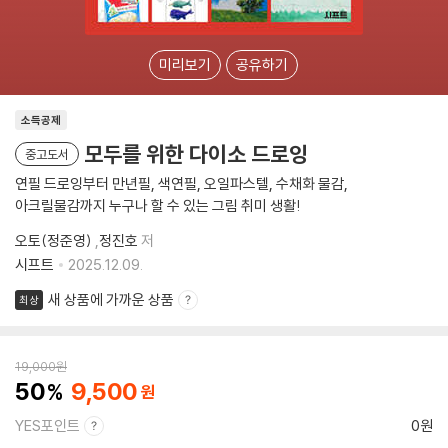
미리보기
공유하기
소득공제
모두를 위한 다이소 드로잉
중고도서
연필 드로잉부터 만년필, 색연필, 오일파스텔, 수채화 물감,
아크릴물감까지 누구나 할 수 있는 그림 취미 생활!
오토(정준영)
,
정진호
저
시프트
2025.12.09.
새 상품에 가까운 상품
최상
19,000
원
50
9,500
YES포인트
0원