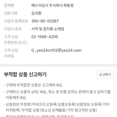
업체명
예스이십사 주식회사 목동점
대표자명
김석환
사업자 등록번호
390-85-00287
사업자 종목
서적 및 잡지류 소매업
고객 상담
02-1566-4295
전화번호(유선)
고객 상담
G_yes24off02@yes24.com
이메일
부적합 상품 신고하기
신고하기
구매에 부적합한 상품은 신고해주세요.
구매하신 상품의 상태, 배송, 취소 및 반품 문의는 판매자 묻고 답하기를
이용해주세요.
상품정보 부정확(카테고리 오등록/상품오등록/상품정보 오등록/기타
허위등록) 부적합 상품(청소년 유해물품/기타 법규위반 상품)
전자상거래에 어긋나는 판매사례: 직거래 유도