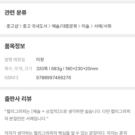
문장의 강조 표현
까지 다양한 분야의 작업을 진행 중이다.
Tip Class) 글씨의 가독성 주의하자!
관련 분류
문장의 콘셉트
Tip Class) 사계절의 바람을 표현해보자!
중고샵
중고 국내도서
예술/대중문화
미술
서예/서화
part 6. 힐링 캘리그라피 작업 시안
품목정보
part 7. 수채화 그리고 먹그림
발행 예정일
미정
수채화
쪽수, 무게, 크기
320쪽 | 683g | 180*230*20mm
먹그림
ISBN13
9788997466276
part 8. 영문 그리고 한자
영문 캘리그라피
Tip Class) 자주 쓰이는 영문 캘리그라피를 따라 써보자!
출판사 리뷰
한자 캘리그라피
“캘리그라피는 [예술 + 상업적]으로 생각하면 쉽습니다. 다만 캘리그라피
의 본질만은 서예입니다.”
part 9. 소소한 일상에서 쓰이는 힐링 캘리그라피
저자가 생각하는 캘리그라피의 핵심을 알 수 있는 문장이다. 저자는 흔히