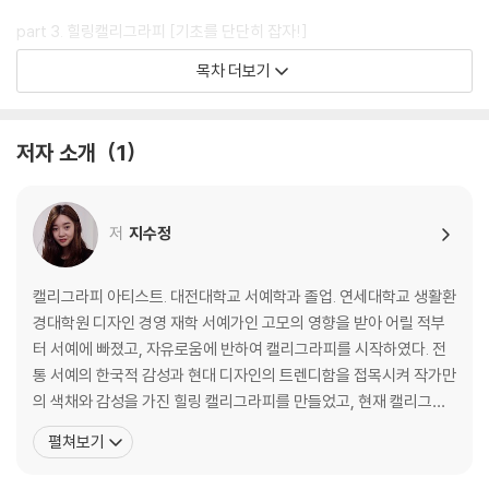
part 3. 힐링캘리그라피 [기초를 단단히 잡자!]
붓 잡는 방법
목차 더보기
기본자세
여러 가지 선 연습
Tip Class) 여러 가지 선 연습도 해보자!
저자 소개
1
part 4. 힐링캘리그라피 [창작의 길로 들어서자!]
훈민정음 자음 + 모음
저
지수정
훈민정음 가-하
자음과 모음 변형
Tip Class) 콘셉트를 잡고 나만의 자음을 만들어보자.!
캘리그라피 아티스트. 대전대학교 서예학과 졸업. 연세대학교 생활환
단어 변형
경대학원 디자인 경영 재학 서예가인 고모의 영향을 받아 어릴 적부
Tip Class) 한 글자 또는 두 글자 단어를 지금까지 알아본 모든 변화의 기
터 서예에 빠졌고, 자유로움에 반하여 캘리그라피를 시작하였다. 전
법을 응용해 표현해보자!
통 서예의 한국적 감성과 현대 디자인의 트렌디함을 접목시켜 작가만
의 색채와 감성을 가진 힐링 캘리그라피를 만들었고, 현재 캘리그라
part 5. 힐링캘리그라피 [캘리 공식만 알면 끝!]
피 아티스트로 활발히 활동하고 있다. <SK텔레콤>, <samsung>,
펼쳐보기
글자의 기울기
<SM>, <TOMFORD>, <Dior> 등 수많은 브랜드와 콜라보레이션
문장의 변형 방법
작업부터, <SBS>, <MBC> 등 다수의 영화, 드라마의 타이틀 작업