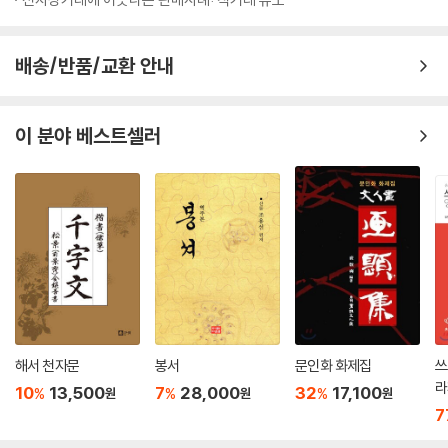
배송/반품/교환 안내
이 분야 베스트셀러
해서 천자문
봉서
문인화 화제집
쓰
라
10
13,500
7
28,000
32
17,100
%
%
%
원
원
원
7