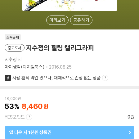
미리보기
공유하기
소득공제
지수정의 힐링 캘리그라피
중고도서
지수정
저
아이생각(디지털북스)
2016.08.25.
사용 흔적 약간 있으나, 대체적으로 손상 없는 상품
상
18,000
원
53
8,460
YES포인트
0원
앱 다운 시 1천원 상품권