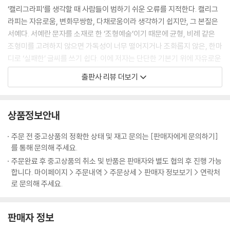
‘캘리그라피’를 생각할 때 사람들이 범하기 쉬운 오류를 지적한다. 캘리그
라피는 자유로움, 변화무쌍함, 다채로움이라 생각하기 쉽지만, 그 본질은
서예다. 서예란 문자를 소재로 한 ‘조형예술’이기 때문에 균형, 비례 같은
조형미를 고려하지 않으면 가독성이 너무 떨어지거나 조화롭지 않은, 한마
디로 ‘실패한’ 글씨를 쓰기 쉽다. 이에 저자는 단단한 기본기 위에 자유로운
활용 실력을 쌓을 수 있도록 여러모로 신경 썼다.
출판사 리뷰 더보기
처음 캘리를 시작해 변형이 쉽지 않은 이들을 위해 각 자음 모음의 기본에
변형을 다양하게 익힐 수 있도록 제시했으며 단어에 변형을 주는 방법을
상품정보안내
기울기, 굵기 변형, 길이 변형 등으로 차근차근 설명해 캘리를 처음 시작하
는 이들은 기본기를 탄탄하게 닦은 후, 저자가 제시하는 순서에 따라 단계
주문 전 중고상품의 정확한 상태 및 재고 문의는 [판매자에게 문의하기]
적으로 변형을 배울 수 있을 것이다. 그러면서도
를 통해 문의해 주세요.
주문완료 후 중고상품의 취소 및 반품은 판매자와 별도 협의 후 진행 가능
“변형을 할 때는 기본기, 그리고 기본적인 조형을 지켜주며 써야한다”
합니다. 마이페이지 > 주문내역 > 주문상세 > 판매자 정보보기 > 연락처
로 문의해 주세요.
는 당부를 잊지 않는다. 이 도서의 끝에 다다를 즈음이면 균형이 맞으면서
도 자유롭게 본인의 느낌을 담고 있는 캘리그라피를 쓸 수 있게 될 것이다.
판매자 정보