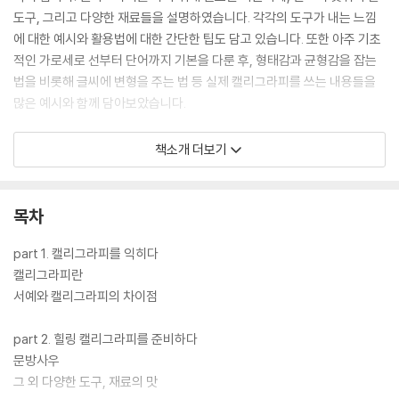
도구, 그리고 다양한 재료들을 설명하였습니다. 각각의 도구가 내는 느낌
에 대한 예시와 활용법에 대한 간단한 팁도 담고 있습니다. 또한 아주 기초
적인 가로세로 선부터 단어까지 기본을 다룬 후, 형태감과 균형감을 잡는
법을 비롯해 글씨에 변형을 주는 법 등 실제 캘리그라피를 쓰는 내용들을
많은 예시와 함께 담아보았습니다.
활용편이라 할 만한 파트 6, 7, 8, 9에서는 실제 작업한 캘리그라피 작품과
책소개 더보기
작업기, 수채화와 먹그림 등을 활용해 작업하기, 기본적인 한글 캘리그라
피를 응용한 영문, 한자 캘리그라피, 캘리그라피를 실생활에 적용하기 등
의 내용을 담았습니다.
목차
이 외에 Tip class를 통해 저자의 노하우를 아낌없이 담았습니다.
part 1. 캘리그라피를 익히다
캘리그라피란
서예와 캘리그라피의 차이점
part 2. 힐링 캘리그라피를 준비하다
문방사우
그 외 다양한 도구, 재료의 맛