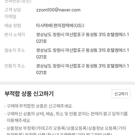
적인 평등이라는 바탕 위에서만 만족스럽게 해결될 수 있다는 점이 드러난
전화번호(유선)
심어주었다. 이에 대해 아들러는 “상식이 뭐 어때서?”라고 반문했다. 어떤
다. 이처럼 기본적으로 공평한 조건이 결정적으로 중요하다. 한 파트너가
고객 상담
zzom100@naver.com
의미에서 보면 상식을 실천하기가 가장 어렵다. 상식이 지배하는 사회는
상대방을 존중하는지 여부는 그다지 중요하지 않다. 사랑 그 자체로는 아
이메일
분명 괜찮은 사회일 것이다.
무것도 해결하지 못한다. 사랑에도 온갖 종류가 다 있기 때문이다. 사랑이
인간의 심리를 대하는 아들러의 기본자세는 “사람이 할 수 있는 일이라면
배송 방법
타사택배(편의점택배(GS))
올바른 경로를 밟고 또 결혼생활을 성공으로 만들 수 있는 적절한 평등의
누구나 다 할 수 있다” 는 주장에 그대로 드러난다. 따라서 아주 낙관적이
본사 소재지
경상남도 창원시 마산합포구 동성동 315 호텔엠에스 1
바탕이 있을 때뿐이다.”
다. 그래서 육체적 장애 같은 단점은 사회나 조직이 하기에 따라 전혀 문제
021호
---본문 중에서
가 되지 않을 수 있다. 다음과 같은 대목에 아들러의 심리학의 핵심이 담겨
발송지 주소
경상남도 창원시 마산합포구 동성동 315 호텔엠에스 1
있다.
021호
“재능을 타고난 사람이 있는 반면에 재능을 타고나지 못한 사람도 있다는
반품지 주소
경상남도 창원시 마산합포구 동성동 315 호텔엠에스 1
생각은 흔히들 품는
021호
그릇된 생각이다. 그런 관점 자체가 열등감 콤플렉스의 한 표현이다. 개인
심리학에 따르면, 우리 모두는 무엇이든 성취할 수 있다. 소년이나 소녀가
이 격언을 따르다가 절망하여 인생에 유익한 면으로는 자신의 목표를 성취
부적합 상품 신고하기
신고하기
할 수 없다고 느낀다면, 그것은 열등감 콤플렉스의 한 신호이다. 열등감 콤
플렉스의 또 다른 측면은 타고난 특성에 대한 믿음이다. 만일 이 믿음이 정
구매에 부적합한 상품은 신고해주세요.
말로 진리라면, 말하자면 성공이 철저히 타고난 능력에만 좌우된다면, 심
구매하신 상품의 상태, 배송, 취소 및 반품 문의는 판매자 묻고 답하기를
리학자는 아무에게도 도움이 되지 못한다. 그러나 실제로 보면 성공은 용
이용해주세요.
기에 크게 좌우된다. 심리학자의 임무는 절망감을 유익한 일의 성취에 필
상품정보 부정확(카테고리 오등록/상품오등록/상품정보 오등록/기타
요한 에너지를 결집시킬 희망으로 바꿔놓는 것이다.”
허위등록) 부적합 상품(청소년 유해물품/기타 법규위반 상품)