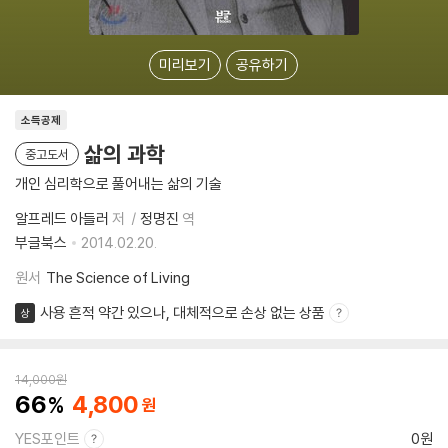
미리보기
공유하기
소득공제
삶의 과학
중고도서
개인 심리학으로 풀어내는 삶의 기술
알프레드 아들러
저
정명진
역
부글북스
2014.02.20.
원서
The Science of Living
사용 흔적 약간 있으나, 대체적으로 손상 없는 상품
상
14,000
원
66
4,800
YES포인트
0원