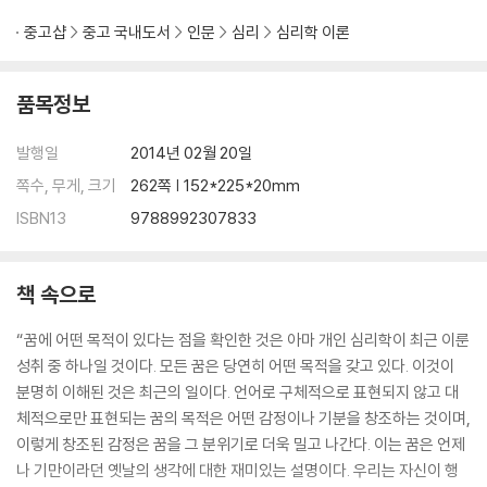
중고샵
중고 국내도서
인문
심리
심리학 이론
11장 사랑과 결혼
준비의 중요성/ 남녀 평등/ 끌림의 역학/ 영원한 응석받이/ 행복한 결혼을
위한 조언/ 위험 신호/ 사회적 임무
품목정보
12장 성욕과 성적 문제
발행일
2014년 02월 20일
사실과 미신/ 어린 시절의 성욕/ 생활양식과 성욕/ 범죄자의 예/ 성적 탐닉
쪽수, 무게, 크기
262쪽 | 152*225*20mm
ISBN13
9788992307833
13장 열등의 중요성
책 속으로
“꿈에 어떤 목적이 있다는 점을 확인한 것은 아마 개인 심리학이 최근 이룬
성취 중 하나일 것이다. 모든 꿈은 당연히 어떤 목적을 갖고 있다. 이것이
분명히 이해된 것은 최근의 일이다. 언어로 구체적으로 표현되지 않고 대
체적으로만 표현되는 꿈의 목적은 어떤 감정이나 기분을 창조하는 것이며,
이렇게 창조된 감정은 꿈을 그 분위기로 더욱 밀고 나간다. 이는 꿈은 언제
나 기만이라던 옛날의 생각에 대한 재미있는 설명이다. 우리는 자신이 행