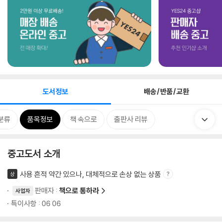
도서정보
배송/반품/교환
분류
품목정보
책 속으로
출판사 리뷰
중고도서 소개
사용 흔적 약간 있으나, 대체적으로 손상 없는 상품
상
판매자 :
책으로 통하라
사업자
특이사항 : 06 06