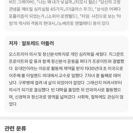
비드 그레이버), 『나는 왜 내가 낯설까』(티모시 윌슨) 『당신의 고정
6장 태도와 동작
관념을 깨뜨릴 심리실험 45가지』(더글라스 무크), 『상식은 어쩌다
신체언어/ 정신자세/ 개인적 특성의 발달/ 운명의 주인/ 부러움과 질투/
포퓰리즘이 되었는가』(소피아 로젠펠드), 『타임: 사진으로 보는 ‘타
남성성 추구
임’의 역사와 격동의 현대사』(노베르토 앤젤레티) 등이 있다.
7장 꿈과 꿈의 해석
저자 : 알프레드 아들러
꿈들의 삶/ 꿈의 목적/ 꿈의 논리/ 해석의 방법/ 꿈을 꾸지 않는 사람/ 수면
과 최면
오스트리아 의사 및 정신분석학자로 개인 심리학을 세웠다. 지그문트
프로이트와 칼 융과 함께 정신분석 운동을 펴다가 프로이트와 결별했
8장 문제아와 그들을 위한 교육
다. 유대인이라는 이유로 활동에 제약을 받자 1930년대 초 미국으로
교육의 원칙들/ 부모와 자식/ 문제아의 우월감 콤플렉스/ 신동/ 아이들을
이주해 롱 아일랜드 의대에서 교수로 일했다. 7자녀 중 둘째로 태어
응원하는 방법/ 아이들의 가족 내 서열
났다. 구루병에 걸려 네 살이 되었어야 걸었다. 그래선지 어려서부터
의사가 되기로 결심했다. 빈 대학을 졸업한 뒤 안과의사로 활동했으
9장 사회적 문제와 사회적 적응
며, 신경학과 정신과로 영역을 넓혀갔다. 사회학, 철학에도 관심이 많
사회적 맥락/ 인생의 임무들/ 성격의 형성
았다.
10장 사회적 감각과 상식
사회적 유용/ 숨겨진 콤플렉스/ 신경증의 징후들/ 임상사례/ 격려! 격려!
관련 분류
또 격려!