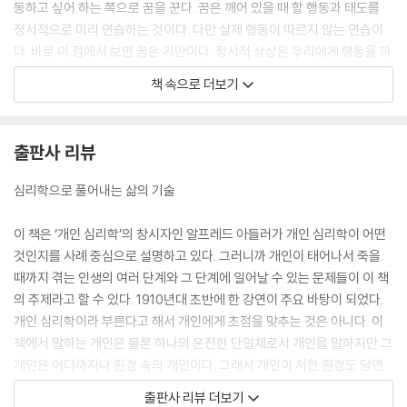
동하고 싶어 하는 쪽으로 꿈을 꾼다. 꿈은 깨어 있을 때 할 행동과 태도를
정서적으로 미리 연습하는 것이다. 다만 실제 행동이 따르지 않는 연습이
다. 바로 이 점에서 보면 꿈은 기만이다. 정서적 상상은 우리에게 행동을 하
지 않는데도 행동의 전율을 안겨준다.”
책 속으로 더보기
“제대로 조정된 사회라면 구성원들이 능력을 개발할 수 있도록 받쳐주는
일을 태만히 해서는 안 된다. 이 견해가 결정적으로 중요하다. 왜냐하면 그
렇게 보지 않을 경우에는 개인들이 전적으로 타고난 능력을 바탕으로 평가
출판사 리뷰
되어야 한다는 전제가 깔리기 때문이다. 사실 어느 개인이 고립된 조건에
서 산다면 어떤 기능에 결점이 있을 수도 있지만 이 개인이 제대로 조직된
심리학으로 풀어내는 삶의 기술
사회 안에서 산다면 그 부족을 다른 것으로 보상할 수 있을 것이다.”
“어떤 환자가 자신의 과거를 되돌아볼 때, 우리는 그의 기억에 떠오르는 것
이 책은 ‘개인 심리학’의 창시자인 알프레드 아들러가 개인 심리학이 어떤
이면 무엇이든 그에게 정서적으로 중요할 것이라고, 따라서 그의 성격을
것인지를 사례 중심으로 설명하고 있다. 그러니까 개인이 태어나서 죽을
풀 어떤 열쇠를 내놓을 것이라고 확신할 수 있다. 잊혀진 기억들도 생활양
때까지 겪는 인생의 여러 단계와 그 단계에 일어날 수 있는 문제들이 이 책
식과 원형에 중요하다는 점을 부정할 수 없다. 그러나 잊혀진 기억들 혹은
의 주제라고 할 수 있다. 1910년대 초반에 한 강연이 주요 바탕이 되었다.
흔히들 불리는 대로 무의식의 기억들을 찾아내는 것은 훨씬 더 어려운 일
개인 심리학이라 부른다고 해서 개인에게 초점을 맞추는 것은 아니다. 이
이다. 의식적인 기억이든 무의식적인 기억이든 같은 우월의 목표를 향해
책에서 말하는 개인은 물론 하나의 온전한 단일체로서 개인을 말하지만 그
달린다는 공통점을 갖고 있다. 이 기억들 모두가 전체 원형의 일부를 이루
개인은 어디까지나 환경 속의 개인이다. 그래서 개인이 처한 환경도 당연
고 있다. 그러므로 가능하다면 의식적 기억과 무의식적 기억을 함께 발견
히 고려의 대상이 된다. 또 각 개인과 관계를 맺고 있는 사람들도 고려의 대
출판사 리뷰 더보기
하는 것이 좋다. 의식적 기억과 무의식적 기억은 둘 다 똑같이 중요한 문제