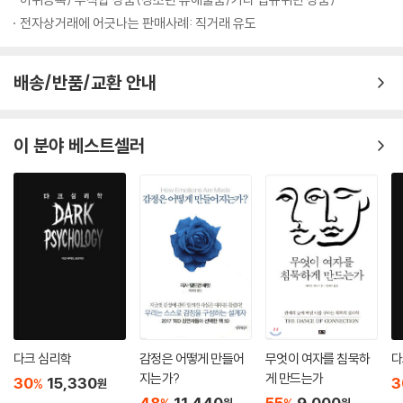
개인의 소외에 따른 문제가 많이 표출되는 현대사회에 비춰볼 때 아들러
전자상거래에 어긋나는 판매사례: 직거래 유도
심리학의 강점은 무엇
보다도 개인의 정신적 문제를 바로잡는 과정에 사회적 요소와 공동체 의식
배송/반품/교환 안내
을 강조한 점인 것 같다. 또 평등과 사회적 관심, 민주적인 가족 구조 등을
강조한 그의 심리학은 지금 이 시대에도 그대로 유효하다. 아들러가 제시
한 개념들 중에서 가장 유명한 개념인 열등감 콤플렉스 한 가지만 제대로
이 분야 베스트셀러
이해한다 해도 삶의 기술을 크게 높일 수 있을 것 같다.
다크 심리학
감정은 어떻게 만들어
무엇이 여자를 침묵하
다
지는가?
게 만드는가
30
15,330
3
%
원
48
11,440
55
9,000