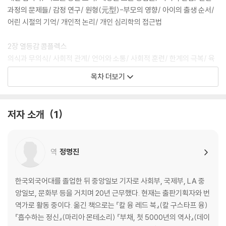
과정의 문제들/ 감정 연구/ 원형(元型)-부모의 영향/ 아이의 출생 순서/
어린 시절의 기억/ 개인적 논리/ 개인 심리학의 접근법
2장 열등감 콤플렉스
의식과 무의식/ 사회적 관계/ 언어와 소통/ 사회적 훈련/ 한계의 극복/ 육
체와 정신/ 열등감
목차 더보기
3장 우월감 콤플렉스
우월의 목표/ 현실적 문제해결의 회피/ 우월감 콤플렉스와 열등감 콤플렉
저자 소개
1
스/ 허풍과 자신감/ 건전한 열등감
4장 생활양식
역
정명진
정상적인 생활양식/ 사회적 적응이 제대로 안 된 생활양식/ 진단의 방법
들/ 사회적 감각의 개발/ 우울증과 공포의 극복
한국외국어대를 졸업한 뒤 중앙일보 기자로 사회부, 국제부, LA 중
5장 어린 시절의 기억들
앙일보, 문화부 등을 거치며 20년 근무했다. 현재는 출판기획자와 번
원형의 발견/ 기억의 종류/ 가족의 죽음/ 응석받이의 기억/ 특별한 기억
역가로 활동 중이다. 옮긴 책으로는 『칼 융 레드 북』(칼 구스타프 융)
들/ 예언적인 분석
『흡수하는 정신』(마리아 몬테소리) 『부채, 첫 5000년의 역사』(데이