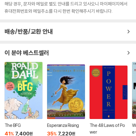
해당 경우, 문자와 메일로 별도 안내를 드리고 있사오니 마이페이지에서
휴대전화번호와 메일주소를 다시 한번 확인해주시기 바랍니다.
배송/반품/교환 안내
이 분야 베스트셀러
The BFG
Esperanza Rising
The 48 Laws of Po
Wh
wer
e 
41
7,400
35
7,220
%
%
원
원