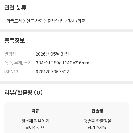
transition, he provides a nuanced and balanced account that a
관련 분류
voids both triumphalist and alarmist interpretations.
Combining original insights with extensive research,?
Sino-Iran
외국도서
인문 사회
정치와 법
정치/외교
ian Nexus
?is a valuable resource for libraries, universities, res
earch institutions, policymakers, and anyone interested in con
품목정보
temporary geopolitics.
발행일
2026년 05월 31일
쪽수, 무게, 크기
334쪽 | 389g | 140*216mm
ISBN13
9781787957527
리뷰/한줄평
0
리뷰
한줄평
첫번째 리뷰어가
첫번째 한줄평을
되어주세요.
남겨주세요.