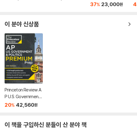
Pr
37
23,000
4
%
원
er
이 분야 신상품
Princeton Review A
P U.S. Government
& Politics Premium P
20
42,560
%
원
rep, 25th Edition: 6 P
ractice Tests + Digi
tal Practice Online +
이 책을 구입하신 분들이 산 분야 책
Content Review