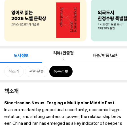
리뷰/한줄평
도서정보
배송/반품/교환
0
책소개
관련분류
품목정보
책소개
Sino-Iranian Nexus: Forging a Multipolar Middle East
In an era marked by geopolitical uncertainty, economic fragm
entation, and shifting centers of power, the relationship betw
een China and Iran has emerged as a key indicator of deeper s