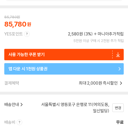
85,780
원
85,780
YES포인트
2,580원 (3%)
마니아추가적립
5만원 이상 구매 시 2천원 추가 적립
사용 가능한 쿠폰 받기
앱 다운 시 1천원 상품권
결제혜택
최대 2,000원 즉시할인
배송안내
서울특별시 영등포구 은행로 11(여의도동,
변경
일신빌딩)
배송비
무료