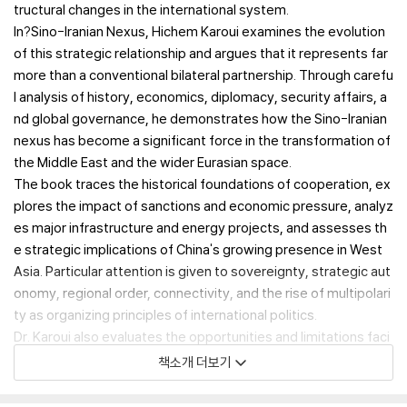
tructural changes in the international system.
In?
Sino-Iranian Nexus
, Hichem Karoui examines the evolution
of this strategic relationship and argues that it represents far
more than a conventional bilateral partnership. Through carefu
l analysis of history, economics, diplomacy, security affairs, a
nd global governance, he demonstrates how the Sino-Iranian
nexus has become a significant force in the transformation of
the Middle East and the wider Eurasian space.
The book traces the historical foundations of cooperation, ex
plores the impact of sanctions and economic pressure, analyz
es major infrastructure and energy projects, and assesses th
e strategic implications of China's growing presence in West
Asia. Particular attention is given to sovereignty, strategic aut
onomy, regional order, connectivity, and the rise of multipolari
ty as organizing principles of international politics.
Dr. Karoui also evaluates the opportunities and limitations faci
ng both countries, highlighting the asymmetries, constraints,
책소개 더보기
and competing interests that shape their interactions. By placi
ng the relationship within the broader context of global power