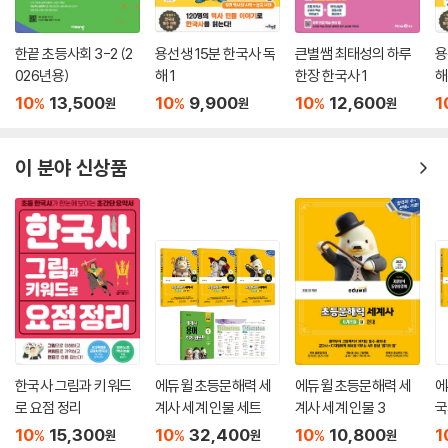
한끝 초등사회 3-2 (2
용선생 15분 한국사 독
큰별쌤 최태성의 하루
용
026년용)
해 1
한장 한국사 1
해
10
13,500
10
9,900
10
12,600
1
%
%
%
원
원
원
이 분야 신상품
한국사 그림과 키워드
에듀윌 초등문해력 세
에듀윌 초등문해력 세
에
로 요점 정리
계사 세계 인물 세트
계사 세계 인물 3
국
10
15,300
10
32,400
10
10,800
1
%
%
%
원
원
원