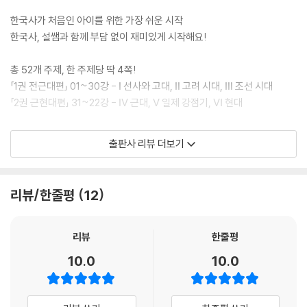
50강 독립운동의 정신을 이어받은 역사 바로 세우기
한국사가 처음인 아이를 위한 가장 쉬운 시작
51강 통일을 위한 첫걸음 제1차 남북 정상 회담
한국사, 설쌤과 함께 부담 없이 재미있게 시작해요!
52강 통일 한국에 대한 생각
총 52개 주제, 한 주제당 딱 4쪽!
「1권 전근대편」 01~30강 - Ⅰ 선사와 고대, Ⅱ 고려 시대, Ⅲ 조선 시대
「2권 근현대편」 31~22강 - Ⅳ 근대, Ⅴ 일제 강점기, Ⅵ 현대
1. 먼저 상상해 봐요.
출판사 리뷰 더보기
각 주제가 시작될 때마다 관련 사진과 그림, 짧은 이야기를 통해 앞으로 어
떤 내용이 펼쳐질지 먼저 상상해 봐요.
리뷰/한줄평
12
2. 다채로운 시각 자료와 함께 하는 한국사 이야기
풍부한 사진과 지도, 재미있는 삽화가 가득한 이야기로 한국사를 생생하게
이해해요. 흥미진진한 이야기를 따라가다 보면 핵심 내용이 머릿속에 쏙
리뷰
한줄평
쏙!
10.0
10.0
마지막에는 단답형 퀴즈로 배운 내용을 가볍게 확인하며 알차게 마무리해
보세요.