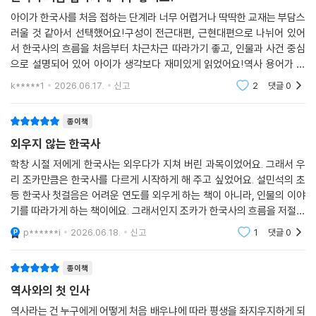
아이가 한국사를 처음 접하는 단계라 너무 어렵거나 딱딱한 교재는 부담스
러울 것 같아서 선택했어요!구성이 전근대편, 근현대편으로 나뉘어 있어
서 한국사의 흐름을 처음부터 차근차근 따라가기 좋고, 인물과 사건 중심
으로 설명되어 있어 아이가 생각보다 재미있게 읽었어요!역사 용어가 낯
설 수 있는데 이야기처럼 풀어져 있어서 처음 한국사를 시작하는 아이에게
k*****1
2026.06.17.
신고
2
댓글
0
잘 맞는 것 같아요ㅎ
종이책
외우지 않는 한국사
학창 시절 저에게 한국사는 외우다가 지쳐 버린 과목이었어요. 그래서 우
리 조카만큼은 한국사를 다르게 시작하게 해 주고 싶었어요. 설민석의 초
등 한국사 첫걸음은 어려운 연도를 외우게 하는 책이 아니라, 인물의 이야
기를 따라가게 하는 책이에요. 그래서인지 조카가 한국사의 흐름을 저절로
잡아 가는 게 보였어요.게다가 이 책은 주제마다 직접 가 볼 만한 유적지를
p******i
2026.06.18.
신고
1
댓글
0
알려 줘서, 조
종이책
역사와의 첫 인사
역사라는 건 누구에게 어떻게 처음 배우냐에 따라 평생을 좌지우지하게 되