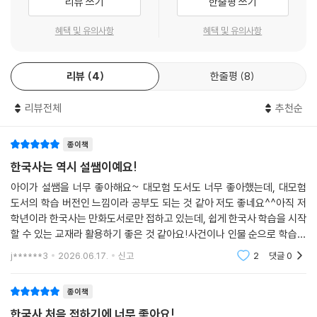
리뷰 쓰기
한줄평 쓰기
3. 엄마 아빠와 함께하는 다채로운 현장학습!
모든 주제에는 직접 찾아가는 현장 체험부터 유물·유적 이야기가 함께 실
혜택 및 유의사항
혜택 및 유의사항
려 있어요. 엄마 아빠와 함께 직접 찾아간다면, 이보다 더 특별한 한국사 여
행이 또 있을까요?
리뷰
4
한줄평
8
4. 역사는 흐름! 인물 연표로 정리해 봐요.
리뷰전체
추천순
한 단원의 마지막은 인물 연표로 마무리해요. 앞에서 만났던 인물과 사건
을 한눈에 흐름으로 짚어보며, 배운 내용을 머릿속에 차곡차곡 정리해 봐
요.
종이책
한국사는 역시 설쌤이예요!
※ 단꿈아이 초등 교육 플랫폼 〈단꿈e〉에서는 한국사를 포함하여 독서, 독
아이가 설쌤을 너무 좋아해요~ 대모험 도서도 너무 좋아했는데, 대모험
해, 논술, 수학 등 다양한 교육 콘텐츠를 만나보실 수 있습니다. 홈페이지 :
도서의 학습 버전인 느낌이라 공부도 되는 것 같아 저도 좋네요^^아직 저
https://www.dankkume.com/
학년이라 한국사는 만화도서로만 접하고 있는데, 쉽게 한국사 학습을 시작
할 수 있는 교재라 활용하기 좋은 것 같아요!사건이나 인물 순으로 학습하
게 되니, 기억하기도 좋고 완전 추천합니다!
j******3
2026.06.17.
신고
2
댓글
0
종이책
한국사 처음 접하기에 너무 좋아요!