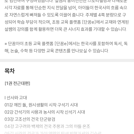
로 엄선하여 구성하였습니다. 설쌤의 흥미진진한 스토리텔링과 다채로운
시각 자료를 통해 단순한 지식 전달을 넘어, 아이들이 한국사의 흐름 속으
로 자연스럽게 빠져들 수 있도록 이끌어 줍니다. 주제별 4쪽 분량으로 구
성되어 학습 부담이 적으며, 초등 교육 플랫폼 [단꿈e]에서 교재와 연계된
설쌤의 강의를 함께 활용하면 더욱 큰 시너지 효과를 기대할 수 있습니다.
※ 단꿈아이 초등 교육 플랫폼 [단꿈e]에서는 한국사를 포함하여 독서, 독
해, 논술, 수학 등 다양한 교육 콘텐츠를 만나보실 수 있습니다.
목차
[1권 전근대편]
Ⅰ 선사와 고대
01강 깨진 돌, 원시생활의 시작 구석기 시대
02강 간석기의 사용과 농사의 시작 신석기 시대
03강 고조선의 건국 단군왕검
04강 고구려와 백제의 건국 주몽과 그의 아들 온조
05강 신라의 건국과 가야 연맹의 탄생 박혁거세와 김수로