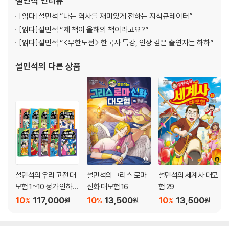
설민석
인터뷰
20강 논란과 업적을 함께 남긴 태종 이방원
운 콘텐츠로 인식된다. 20년 이상을 수험생들을
21강 조선의 문화를 꽃피운 세종
[읽다]
설민석 “나는 역사를 재미있게 전하는 지식큐레이터”
22강 훈민정음을 만든 세종
[읽다]
설민석 “제 책이 올해의 책이라고요?”
23강 왕의 자리에서 쫓겨난 연산군
[읽다]
설민석 “<무한도전> 한국사 특강, 인상 깊은 출연자는 하하”
24강 임진왜란의 영웅 이순신
25강 죽음으로 나라를 지킨 이순신
설민석
의 다른 상품
26강 엇갈린 평가의 광해군
27강 세 번의 피란을 떠난 인조
28강 뛰어난 군주, 뒤주의 비극 영조
29강 효와 개혁으로 조선을 빛낸 왕 정조
30강 정조가 사랑한 화가 김홍도
[2권 근현대편]
설민석의 우리 고전 대
설민석의 그리스 로마
설민석의 세계사 대모
Ⅳ 근대
모험 1~10 정가 인하
신화 대모험 16
험 29
31강 나라를 지키기 위해 문을 잠근 흥선 대원군
세트
10
117,000
10
13,500
10
13,500
32강 대한 제국의 첫 번째 황제 고종
%
%
%
원
원
원
33강 일본에 비참하게 살해당한 국모 명성 황후
34강 매국노의 대명사 이완용