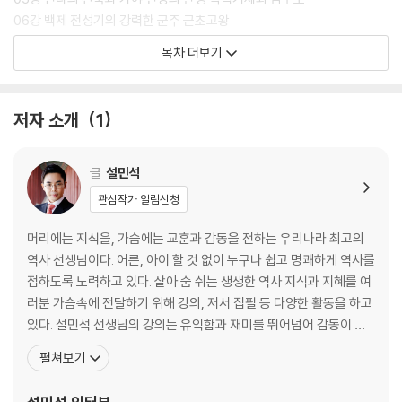
06강 백제 전성기의 강력한 군주 근초고왕
07강 고구려 전성기를 이끈 아버지와 아들 광개토 대왕과 장수왕
목차 더보기
08강 신라 최초의 여왕 선덕 여왕
09강 삼국 통일의 영웅 김유신
10강 삼국 통일의 문을 열다 무열왕
저자 소개
1
11강 중국을 꺾고 고구려를 계승하다 대조영
Ⅱ 고려 시대
글
설민석
12강 백제의 야망을 다시 한 번! 견훤
관심작가 알림신청
13강 미륵을 자처한 비운의 왕 궁예
14강 후삼국을 통일한 고려의 건국자 태조 왕건
머리에는 지식을, 가슴에는 교훈과 감동을 전하는 우리나라 최고의
15강 싸우지 않고 이긴 고려의 선택 서희
역사 선생님이다. 어른, 아이 할 것 없이 누구나 쉽고 명쾌하게 역사를
16강 귀주 대첩의 영웅 강감찬
접하도록 노력하고 있다. 살아 숨 쉬는 생생한 역사 지식과 지혜를 여
17강 고려 말 개혁의 불꽃, 비운의 군주 공민왕
러분 가슴속에 전달하기 위해 강의, 저서 집필 등 다양한 활동을 하고
18강 고려 말 새로운 영웅의 등장 이성계
있다. 설민석 선생님의 강의는 유익함과 재미를 뛰어넘어 감동이 있
19강 조선을 세운 태조 이성계
다. 사람들이 원하는 메시지, 대중들에게 꼭 필요한 지식을 한국사와
펼쳐보기
접목하여 남녀노소 누구나 이해하기 쉽게 전달한다. ‘한국사는 지루
Ⅲ 조선 시대
하고 딱딱하다’는 선입견을 깨고, 함께 배우고 이야기할 수 있는 새로