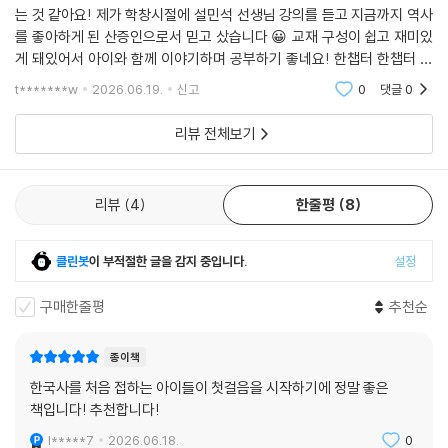
는 것 같아요! 제가 학창시절에 설민석 선생님 강의를 듣고 지금까지 역사
를 좋아하게 된 산증인으로서 믿고 샀습니다 😀 교재 구성이 쉽고 재미있
게 돼있어서 아이와 함께 이야기하며 공부하기 좋네요! 한챕터 한챕터 도
장깨기할 시간들이 기대됩니다 🥰
t*******w
2026.06.19.
신고
0
댓글
0
리뷰 전체보기
리뷰
4
한줄평
8
클린봇
이 부적절한 글을 감지 중입니다.
설정
구매한줄평
추천순
종이책
한국사를 처음 접하는 아이들이 첫걸음을 시작하기에 정말 좋은
책입니다! 추천합니다!
l*****7
2026.06.18.
0