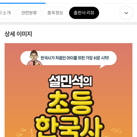
자 소개
관련분류
품목정보
출판사 리뷰
상세 이미지