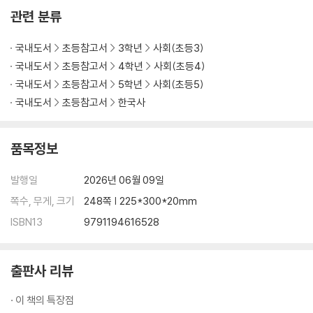
35강 총과 칼로 독립을 이루려 했던 안중근
관련 분류
36강 하얼빈 의거를 이뤄낸 안중근
국내도서
초등참고서
3학년
사회(초등3)
Ⅴ 일제 강점기
국내도서
초등참고서
4학년
사회(초등4)
37강 독립 만세를 외친 유관순
국내도서
초등참고서
5학년
사회(초등5)
38강 어린이날을 만든 방정환
국내도서
초등참고서
한국사
39강 대한민국 임시 정부를 이끈 김구
40강 통일 한국을 위해 노력했던 김구
41강 연필로 일제에 저항한 윤동주
품목정보
42강 고개 숙인 금메달리스트 손기정
발행일
2026년 06월 09일
Ⅵ 현대
쪽수, 무게, 크기
248쪽 | 225*300*20mm
43강 우리 민족의 비극 6.25 전쟁
ISBN13
9791194616528
44강 영토와 가족을 갈라놓은 6.25 전쟁
45강 대통령을 끌어내린 4.19 혁명
46강 우리나라의 경제 발전을 이끈 산업화
출판사 리뷰
47강 광주의 참혹했던 봄날 5.18 민주화 운동
48강 헌법을 바꾼 6월 민주 항쟁
· 이 책의 특장점
49강 평화를 위해 손에 손을 잡은 88 서울 올림픽