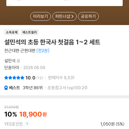
미리보기
파트너샵
공유하기
소득공제
베스트셀러
설민석의 초등 한국사 첫걸음 1~2 세트
전근대편‧근현대편
전2권
설민석
글
단꿈아이
2026.06.09.
10.0
판매지수
9,531
12
베스트
3학년
86위
초등참고서 top100 2주
21,000
원
10
18,900
YES포인트
1,050원 (5%)