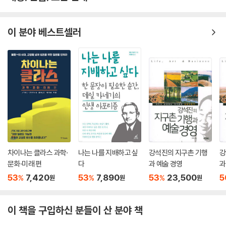
이 분야 베스트셀러
차이나는 클라스 과학·
나는 나를 지배하고 싶
강석진의 지구촌 기행
강
문화·미래 편
다
과 예술 경영
과
53
7,420
53
7,890
53
23,500
5
%
%
%
원
원
원
이 책을 구입하신 분들이 산 분야 책