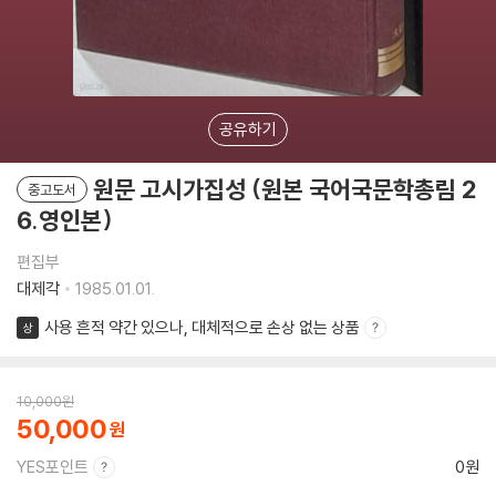
공유하기
원문 고시가집성 (원본 국어국문학총림 2
중고도서
6.영인본)
편집부
대제각
1985.01.01.
사용 흔적 약간 있으나, 대체적으로 손상 없는 상품
상
10,000
원
50,000
YES포인트
0원