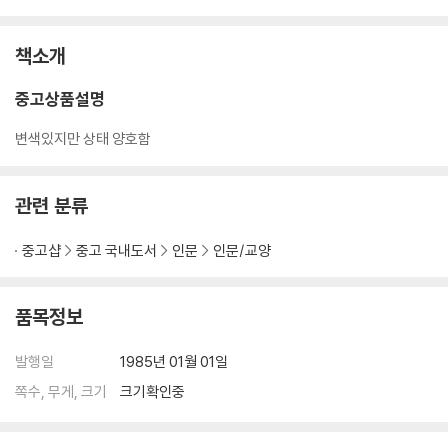
책소개
중고상품설명
변색있지만 상태 양호함
관련 분류
중고샵
중고 국내도서
인문
인문/교양
품목정보
발행일
1985년 01월 01일
쪽수, 무게, 크기
크기확인중