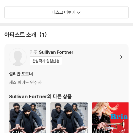
디스크 더보기
LP 구매시 참고 사항 안내드립니다.
※ 재킷/구성품/포장 상태
아티스트 소개
1
1) 제작/배송 과정에 따라 경미한 재킷 주름, 모서리 눌림, 갈라짐이 발생
할 수 있으며 속지(이너 슬리브)는 디스크와의 접촉으로 인해 갈라질 수
있습니다.
연주
Sullivan Fortner
외관상 불량 확인되는 상품을 개봉 시엔 반품/교환 처리 불가합니다.
관심작가 알림신청
2) 디스크 라벨은 공정상 매끄럽게 부착되지 않을 수도 있으며 겉포장 비
닐은 품질보증대상이 아닙니다.
설리반 포트너
3) 일본 제작 LP는 대부분 겉비닐이 밀봉되어 있지 않습니다.
재즈 피아노 연주자
4) 디지털 다운로드 코드는 본사에서 공지 없이 증정 종료될 수 있습니다.
Sullivan Fortner
의 다른 상품
※ 재생 불량
1) 침압 조절 기능이 없는 턴테이블을 사용하시는 경우, (주로 올인원 형태
모델) 다이내믹 사운드의 편차가 큰 트랙을 재생할 때 이상 현상이 발생할
수 있습니다.
기기 문제로 인해 발생하는 재생 불량 현상에 대해서는 반품/교환이 불가