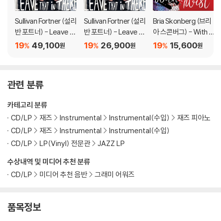
하니 침압 조절이 가능한 기기에서 재생하실 것을 권유 드립니다.
2) 디스크는 정전기와 먼지로 인해 재생이 원활하지 않은 경우가 있습니
Sullivan Fortner (설리
Sullivan Fortner (설리
Bria Skonberg (브리
다. 전용 제품으로 이를 제거하면 대부분 해결됩니다.
반 포트너) - Leave T
반 포트너) - Leave T
아 스콘버그) - With A
3) 바늘에 먼지가 쌓이는 경우에도 재생이 원활하지 않을 수 있습니다.
hat In There [LP]
hat In There
Twist
19
49,100
19
26,900
19
15,600
%
%
%
원
원
원
※ 디스크 외관 불량
1) 열을 가하여 제작하는 바이닐 공정 특성상 디스크 표면이 미세하게 울
관련 분류
렁거리거나 휘어지는 경우가 있습니다.
재생이 불안정한 경우 스태빌라이저를 사용하시면 좀 더 안정적인 재생이
카테고리 분류
가능합니다.
CD/LP
재즈
Instrumental
Instrumental(수입)
재즈 피아노
2) 재생 음역의 왜곡을 최소화 하고 반복 재생시에도 최대한 일관되게 유
CD/LP
재즈
Instrumental
Instrumental(수입)
지되도록 디스크 센터 홀 구경이 작게 제작되는 경우가 있습니다. 턴테이
CD/LP
LP(Vinyl) 전문관
JAZZ LP
블 스핀들에 맞지 않는 경우에는 전용 제품 등을 이용하여 센터 홀을 조정
하시면 해결됩니다.
수상내역 및 미디어 추천 분류
3) 디스크에 미세한 잔 흠집이 남아있거나 인쇄 면이 깨끗하지 않은 경우
CD/LP
미디어 추천 음반
그래미 어워즈
가 있으며, 이는 상품의 불량이 아닙니다. 단, 재생에 이상이 있는 경우에는
불량으로 인한 반품/교환이 가능합니다
품목정보
※ 컬러 디스크