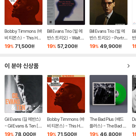
Bobby Timmons (바
Bill Evans Trio (빌 에
Bill Evans Trio (빌 에
Bi
비 티몬스) - This Her
반스 트리오) - Waltz
반스 트리오) - Portrai
반
e Is Bobby Timmon
For Debby [LP]
t In Jazz [LP]
F
19
71,500
19
57,200
19
49,900
1
%
%
%
원
원
원
s [LP]
컬
이 분야 신상품
Gil Evans (길 에반스)
Bobby Timmons (바
The Bad Plus (배드
Du
- Gil Evans & Ten [L
비 티몬스) - This Her
플러스) - The Bad Pl
B
P]
e Is Bobby Timmon
us [그린 컬러 LP]
레
19
78,000
19
71,500
19
46,800
1
%
%
%
원
원
원