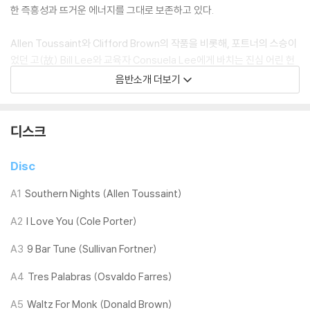
한 즉흥성과 뜨거운 에너지를 그대로 보존하고 있다.
Allen Toussaint와 Clifford Brown의 작품을 비롯해, 포트너의 스승이
었던 고(故) Bill Lee와 교육자 Consuela Lee에게 바치는 진심 어린 헌
정곡, 그리고 포트너 자신의 오리지널 곡까지 폭넓은 레퍼토리가 수록되어
음반소개 더보기
있다. [Southern Nights]는 평단의 만장일치에 가까운 찬사를 받으며 수
많은 ‘올해의 앨범’ 리스트에 이름을 올렸다.
디스크
“매혹적인 감상의 경험”, “재즈적 창조성의 마스터클래스”라는 극찬을 받
은 이 작품은, Sullivan Fortner를 동시대 최고의 아티스트 중 한 명으로
Disc
각인 시켰으며 그의 커리어 세 번째 그래미 수상을 기록을 남겼다.
A1
Southern Nights (Allen Toussaint)
Southern Nights - 해외 수상내역 ★★★★★★★★★★
A2
I Love You (Cole Porter)
68th Grammy Awards Winner - Best Jazz Instrumental Album
A3
9 Bar Tune (Sullivan Fortner)
First Ever Larry J Bell Award Winner
Deutscher Jazz Preis - International Artist Of The Year
A4
Tres Palabras (Osvaldo Farres)
Académie du Jazz - Grand Prix Finalist
A5
Waltz For Monk (Donald Brown)
Libera Awards 2026 - Best Jazz Record (Nominee)