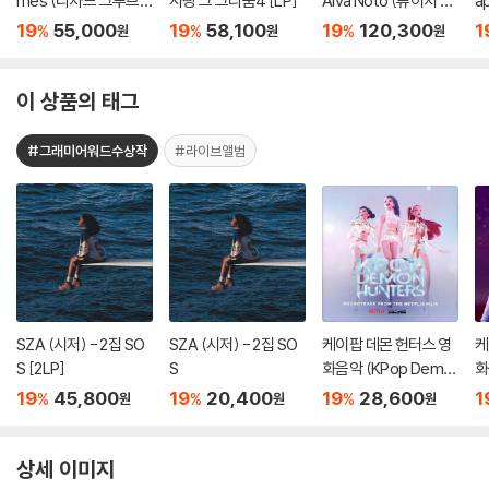
mes (리차드 그루브
사랑 그 그리움4 [LP]
Alva Noto (류이치 사
a
홈스) - Six Million Doll
카모토 & 알바 노토) -
르
19
55,000
19
58,100
19
120,300
1
%
%
%
원
원
원
ar Man [LP]
12 Conversations [2
리오
LP]
이 상품의 태그
#그래미어워드수상작
#라이브앨범
SZA (시저) - 2집 SO
SZA (시저) - 2집 SO
케이팝 데몬 헌터스 영
케
S [2LP]
S
화음악 (KPop Demo
화
n Hunters From The
n
19
45,800
19
20,400
19
28,600
1
%
%
%
원
원
원
Netflix Series OST)
Ne
상세 이미지