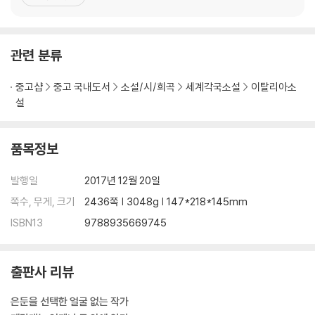
첫 작품 『성가신 사랑』을 출간해 이탈리아 평단을 놀라게 한 페란테
는 2002년 『버려진 사랑』을 출간한다. 에세이집 『프란투말리아』(20
03)와 소설 『잃어버린 사랑』(2006), 『
관련 분류
중고샵
중고 국내도서
소설/시/희곡
세계각국소설
이탈리아소
설
품목정보
발행일
2017년 12월 20일
쪽수, 무게, 크기
2436쪽 | 3048g | 147*218*145mm
ISBN13
9788935669745
출판사 리뷰
은둔을 선택한 얼굴 없는 작가