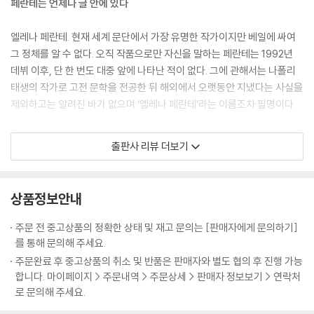
페란테는 언제나 글 안에 있다
엘레나 페란테. 현재 세계 문단에서 가장 유명한 작가이지만 베일에 싸여
그 정체를 알 수 없다. 오직 작품으로만 자신을 말하는 페란테는 1992년
데뷔 이후, 단 한 번도 대중 앞에 나타난 적이 없다. 그에 관해서는 나폴리
태생의 작가로 고전 문학을 전공한 뒤 해외에서 오랫동안 지냈다는 사실을
제외하고는 알려진 바가 없으며 ‘엘레나 페란테’라는 이름조차 필명이다.
페란테는 1,600페이지 분량의 ‘나폴리 4부작’이 자신의 우정에서 비롯되
출판사 리뷰 더보기
었으며 나폴리를 배경으로 두 여자의 우정과 삶을 매우 강렬하게 또 망설
임 없이 써냈다고 밝혔다.
상품정보안내
페란테는 ‘나폴리 4부작’ 중 『잃어버린 아이 이야기』로 2016년 맨부커 인
터내셔널상 최종 후보에 올랐으며, 2015년에는 이탈리아의 최고 문학상
주문 전 중고상품의 정확한 상태 및 재고 문의는 [판매자에게 문의하기]
스트레가상의 후보로 오르기도 했다. 그러나 페란테는 모든 행사에 불참했
를 통해 문의해 주세요.
으며 서면으로만 수상 소감을 밝혔다. 페란테가 스트레가상 후보에 올랐을
주문완료 후 중고상품의 취소 및 반품은 판매자와 별도 협의 후 진행 가능
당시 이탈리아 작가 로베르토 사비아노는 시상식에 참석해줄 것을 『라 리
합니다. 마이페이지 > 주문내역 > 주문상세 > 판매자 정보보기 > 연락처
퍼블리카』를 통해 공개적으로 요청했으나 페란테는 감사의 인사만 전했을
로 문의해 주세요.
뿐 시상식에 참석하지 않았다.