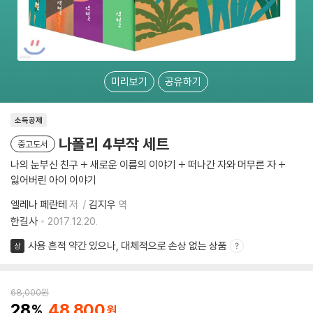
미리보기
공유하기
소득공제
나폴리 4부작 세트
중고도서
나의 눈부신 친구 + 새로운 이름의 이야기 + 떠나간 자와 머무른 자 +
잃어버린 아이 이야기
엘레나 페란테
저
김지우
역
한길사
2017.12.20.
사용 흔적 약간 있으나, 대체적으로 손상 없는 상품
상
68,000
원
28
48,800