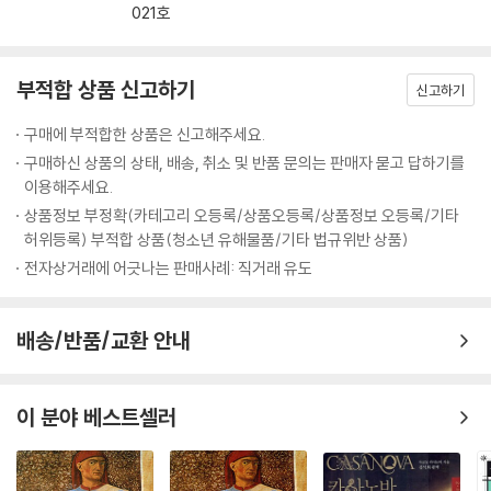
021호
단어, 메타포 그리고 외설적 표현까지
‘나폴리 4부작’은 이탈리아뿐 아니라 영미권 독자들에게도 폭발적인 반응
부적합 상품 신고하기
신고하기
을 얻고 있다. 최근 발표된 영국 닐슨 북의 조사결과에 따르면 2001년부터
2015년까지 영국 내 전체 소설 판매량은 감소했으나 해외 번역 소설 판매
구매에 부적합한 상품은 신고해주세요.
량은 두 배 이상 증가했는데, 이례적 현상을 이끈 주요 요인으로 바로 ‘나폴
구매하신 상품의 상태, 배송, 취소 및 반품 문의는 판매자 묻고 답하기를
리 4부작’을 꼽았다. 또한 미국에서 ‘나폴리 4부작’은 특별한 광고도 없이
이용해주세요.
120만 부 이상이 판매되었다. 독자들은 ‘#ferrantefever’(페란테 열병)
상품정보 부정확(카테고리 오등록/상품오등록/상품정보 오등록/기타
라는 태그를 달고 페란테를 예찬한다. 미셸 오바마는 휴가철 읽기 좋은 소
허위등록) 부적합 상품(청소년 유해물품/기타 법규위반 상품)
설로 ‘나폴리 4부작’ 제1권 『나의 눈부신 친구』를 추천했으며, 작가 엘리자
전자상거래에 어긋나는 판매사례: 직거래 유도
베스 스트라우트는 “전 세계의 모든 사람에게 이 책을 읽히고 싶다”고 찬
사를 보냈다. 배우 기네스 팰트로도 “소녀 시절의 우정을 말한 페란테의 놀
배송/반품/교환 안내
라운 능력”을 극찬했으며, 아마존 편집장 사라 넬슨은 “미국의 여성에게
페란테의 존재는 마치 어린이들에게 해리 포터 정도의 존재”라며 현재 세
계 문단 내 페란테의 위
이 분야 베스트셀러
상을 증명했다.
* 우리는 명작을 읽고 있다. _ 미국,『타임』