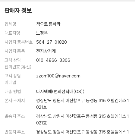
판매자 정보
페란테는 작가에 관한 모든 것은 소설 안에 있다고 말한다. 작가는 TV 출
연이나 강연으로 작가를 홍보하는 것이 아니라 작품 안에서 충분하다는 것
업체명
책으로 통하라
이다. 페란테는『더 패리스 리뷰』와의 서면 인터뷰에서도, 미디어가 작가의
명성만을 따를 뿐 책 자체나 작품의 가치에는 신경을 쓰지 않는다고 꼬집
대표자명
노정옥
는다. 문학적 전통과 기법 등 오랜 시간 동안 집약되어 문학안에 포함된 집
사업자 등록번호
564-27-01820
단 지성이 작가가 등장하는 순간 모두 약화된다는 것이다
사업자 종목
전자상거래
고객 상담
010-4866-3306
“책은 한 번 출간되고 나면 그 이후부터 저자는 필요 없다고 믿습니다. 만
전화번호(유선)
약 책에 대해 무언가 할 말이 남아 있다면 저자가 독자를 찾아나서겠지만,
고객 상담
zzom100@naver.com
남아 있지 않다면 굳이 나설 필요가 없기 때문입니다.”
이메일
-엘레나 페란테
배송 방법
타사택배(편의점택배(GS))
페란테는 25년 동안 은둔하면서 가장 중요했던 것이 부재가 만들어낸 창
본사 소재지
경상남도 창원시 마산합포구 동성동 315 호텔엠에스 1
작 공간이었다고 말한다. 작가를 지우는 순간 작품은 그 전에 없었던 새로
021호
운 공간을 만들어낸다. 그리고 작가의 부재로 생긴 텅 빈 공간을 작품이 채
발송지 주소
경상남도 창원시 마산합포구 동성동 315 호텔엠에스 1
운다는 것이다
021호
반품지 주소
경상남도 창원시 마산합포구 동성동 315 호텔엠에스 1
페란테는 마약 같다