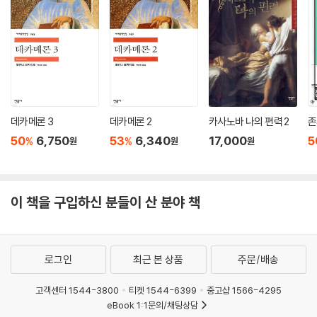
* 한계가 없고 장르를 뛰어넘는다는 것이 놀랍다. _ 이탈리아,『일사바젠
테』
* 엘레나 페란테는 동시대에 가장 훌륭한 소설가다. 페란테는 독창적이고
매력적인 이야기를
쓴다. _ 영국,『이코노미스트』
작가와 미디어뿐 아니라 세계 곳곳의 독자들도 ‘페란테 열병’을 앓고 있다.
데카메론 3
데카메론 2
카사노바 나의 편력 2
존
‘나폴리 4부작’제1권 『나의 눈부신 친구』는 미국에서 총 8부작의 미니시리
즈로 제작 중이다. 실제로 나폴리에서 아역 배우를 캐스팅하는 자리에 100
50
6,750
53
6,340
17,000
5
%
%
원
원
원
명이 넘는 아이와 부모가 참여했다고 한다. 제작은 [왕좌의 게임]의 제작
사 HBO가 맡았다. 놀라운 일이다. 정체도 모르는 이 작가의 소설에 전 세
계 독자들은 왜 이리 열광하는 것일까?
이 책을 구입하신 분들이 산 분야 책
60년간의 우정을 다룬
본능적이고 호소력 있는 이야기
로그인
최근 본 상품
주문/배송
‘나폴리 4부작’은 ‘릴라’와 ‘레누’라는 두 주인공의 유년기, 사춘기, 장년기,
고객센터 1544-3800
티켓 1544-6399
중고샵 1566-4295
노년기까지의 평생 우정을 다룬다. 이야기는 어느 날 갑자기 사라진 릴라
eBook 1:1문의/채팅상담
를 회상하는 레누의 시점에서 출발한다. 나폴리의 가난한 동네에서 자란