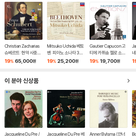
Christian Zacharias
Mitsuko Uchida 베토
Gautier Capucon 고
J
슈베르트: 현악 사중주
벤: 피아노 소나타 30-
티에 카퓌송 첼로 소품
네
전곡 외 (Schubert: C
32번 (Beethoven: Pi
집 (Emotions)
개
19
65,000
19
25,200
19
19,700
1
%
%
%
원
원
원
omplete String Quar
ano Sonatas Opp 10
St
tets, Trout Quintet
9 110 & 111)
& String Trios)
이 분야 신상품
Jacqueline Du Pre /
Jacqueline Du Pre 베
Anner Bylsma (안너
B