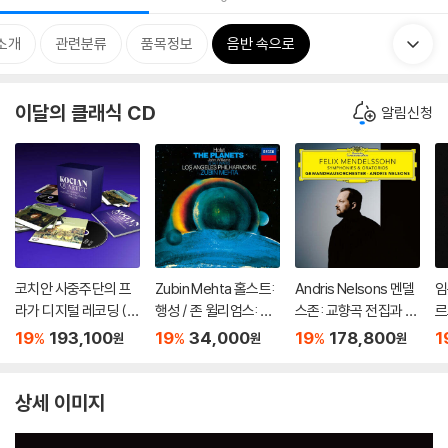
소개
관련분류
품목정보
음반 속으로
이달의 클래식 CD
알림신청
코치안 사중주단의 프
Zubin Mehta 홀스트:
Andris Nelsons 멘델
임
라가 디지털 레코딩 (1
행성 / 존 윌리엄스: 스
스존: 교향곡 전집과 오
르
996~2010) (The Co
타워즈 모음곡 (Gusta
라토리오 (Mendelss
ol
19
193,100
19
34,000
19
178,800
1
%
%
%
원
원
원
mplete Praga Digital
v Holst: The Planet
ohn: Symphonies &
[
s Recordings) [31C
s) [SHM-CD]
Oratorios) [7 SACD
D]
Hybrid]
상세 이미지