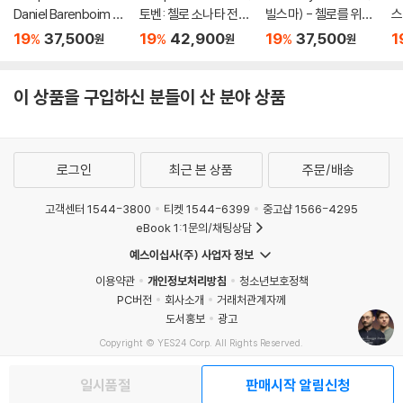
Daniel Barenboim 브
토벤: 첼로 소나타 전집
빌스마) - 첼로를 위한
스
람스: 첼로 소나타 (Bra
(Beethoven: Cello S
바로크 음악 (Italian B
주 
19
37,500
19
42,900
19
37,500
1
%
%
%
원
원
원
hms: Cello Sonatas
onata Complete Wo
aroque Cello Song
os
Op.38, Op.99) [SAC
rks) [HQCD]
s) [SACD Hybrid]
ua
D Hybrid]
3,
이 상품을 구입하신 분들이 산 분야 상품
p
로그인
최근 본 상품
주문/배송
고객센터 1544-3800
티켓 1544-6399
중고샵 1566-4295
eBook 1:1문의/채팅상담
예스이십사(주) 사업자 정보
이용약관
개인정보처리방침
청소년보호정책
PC버전
회사소개
거래처관계자께
도서홍보
광고
Copyright © YES24 Corp. All Rights Reserved.
MATOM5
일시품절
판매시작 알림신청