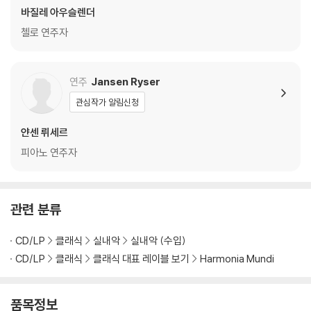
바질레 아우슬렌더
첼로 연주자
연주
Jansen Ryser
관심작가 알림신청
얀센 뤼세르
피아노 연주자
관련 분류
CD/LP
클래식
실내악
실내악 (수입)
CD/LP
클래식
클래식 대표 레이블 보기
Harmonia Mundi
품목정보