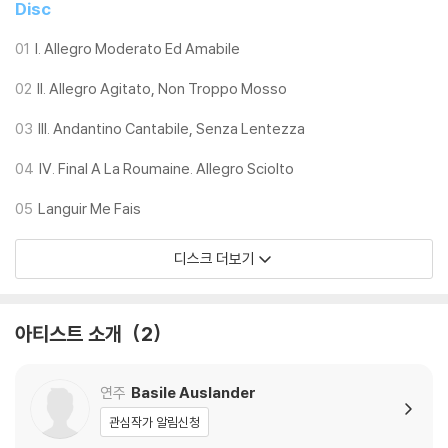
Disc
01
I. Allegro Moderato Ed Amabile
02
II. Allegro Agitato, Non Troppo Mosso
03
III. Andantino Cantabile, Senza Lentezza
04
IV. Final A La Roumaine. Allegro Sciolto
05
Languir Me Fais
디스크 더보기
아티스트 소개
2
연주
Basile Auslander
관심작가 알림신청