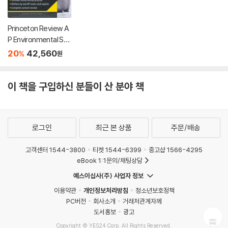
Princeton Review A
P Environmental Sci
ence Premium Pre
20
42,560
%
원
p, 21st Edition: 5 Pra
ctice Tests + Digital
Practice Online + Co
이 책을 구입하신 분들이 산 분야 책
ntent Review
로그인
최근 본 상품
주문/배송
고객센터 1544-3800
티켓 1544-6399
중고샵 1566-4295
eBook 1:1문의/채팅상담
예스이십사(주) 사업자 정보
이용약관
개인정보처리방침
청소년보호정책
PC버전
회사소개
거래처관계자께
도서홍보
광고
Copyright © YES24 Corp. All Rights Reserved.