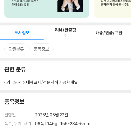
리뷰/한줄평
도서정보
배송/반품/교환
0
관련분류
품목정보
관련 분류
외국도서
대학교재/전문서적
공학계열
품목정보
발행일
2025년 05월 22일
쪽수, 무게, 크기
96쪽 | 145g | 156*234*5mm