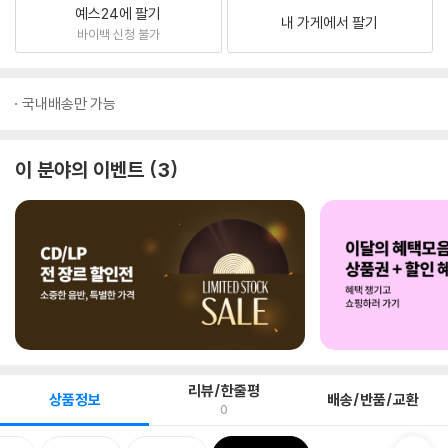
예스24에 팔기
내 가게에서 팔기
바이백 신청 불가
국내배송만 가능
이 분야의 이벤트
3
리뷰/한줄평
상품정보
배송/반품/교환
0