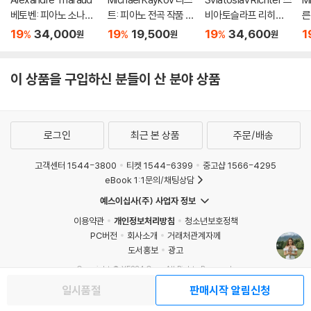
베토벤: 피아노 소나타
트: 피아노 전곡 작품 6
비아토슬라프 리히테
른
30, 31, 32번 (Beetho
9집 (Liszt: Complet
르 라이브 레코딩 모음
(V
19
34,000
19
19,500
19
34,600
1
%
%
%
원
원
원
ven: Piano Sonatas
e Piano Music Vol. 6
집 (Richter Suprem
s 
Opp. 109, 110, 111) [U
9)
e: Richter at His Gre
d
HQCD]
atest)
이 상품을 구입하신 분들이 산 분야 상품
로그인
최근 본 상품
주문/배송
고객센터 1544-3800
티켓 1544-6399
중고샵 1566-4295
eBook 1:1문의/채팅상담
예스이십사(주) 사업자 정보
이용약관
개인정보처리방침
청소년보호정책
PC버전
회사소개
거래처관계자께
도서홍보
광고
Copyright © YES24 Corp. All Rights Reserved.
MATOM7
일시품절
판매시작 알림신청