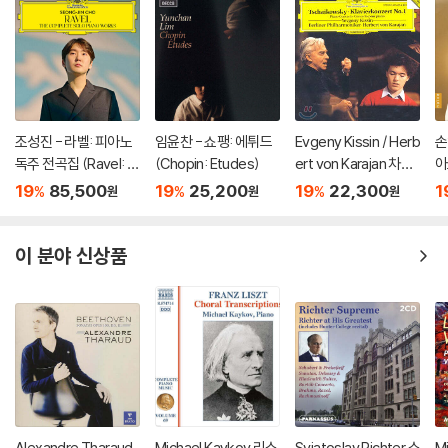
조성진 - 라벨: 피아노
임윤찬 - 쇼팽: 에튀드
Evgeny Kissin / Herb
손
독주 전곡집 (Ravel: T
(Chopin: Etudes)
ert von Karajan 차이
아
he Complete Solo Pi
코프스키: 피아노 협주
za
19
85,500
19
25,200
19
22,300
1
%
%
%
원
원
원
ano Works) [3LP]
곡 1번 / 스크리아빈: 소
o
품, 에튀드 - 에프게니
키신, 카라얀 (Tchaiko
이 분야 신상품
vsky: Piano Concert
o No.1)
Alexandre Tharaud
Michael Kaykov 리스
Sviatoslav Richter 스
M