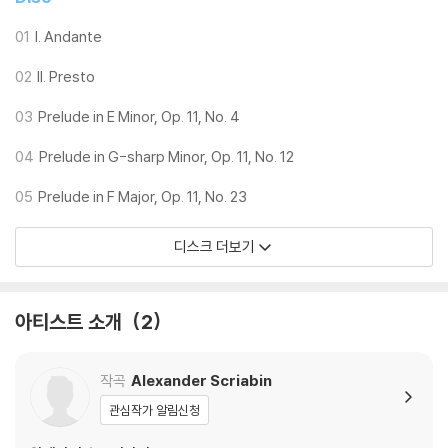
01
I. Andante
02
II. Presto
03
Prelude in E Minor, Op. 11, No. 4
04
Prelude in G-sharp Minor, Op. 11, No. 12
05
Prelude in F Major, Op. 11, No. 23
디스크 더보기
아티스트 소개
2
작곡
Alexander Scriabin
관심작가 알림신청