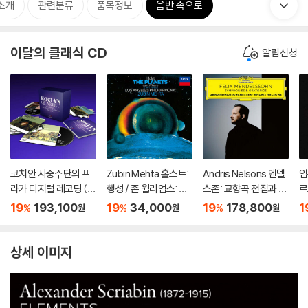
소개
관련분류
품목정보
음반 속으로
이달의 클래식 CD
알림신청
코치안 사중주단의 프
Zubin Mehta 홀스트:
Andris Nelsons 멘델
임
라가 디지털 레코딩 (1
행성 / 존 윌리엄스: 스
스존: 교향곡 전집과 오
르
996~2010) (The Co
타워즈 모음곡 (Gusta
라토리오 (Mendelss
ol
19
193,100
19
34,000
19
178,800
1
%
%
%
원
원
원
mplete Praga Digital
v Holst: The Planet
ohn: Symphonies &
[
s Recordings) [31C
s) [SHM-CD]
Oratorios) [7 SACD
D]
Hybrid]
상세 이미지