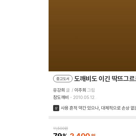
도깨비도 이긴 딱뜨그르
중고도서
유강희
글
이주희
그림
참도깨비
2010.05.12.
사용 흔적 약간 있으나, 대체적으로 손상 없
상
11,500
원
79
2,400