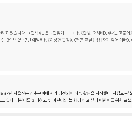
 있습니다. 그림책 《숨은그림찾기 ㄱㄴㄷ》, 《안녕, 오리배》, 《나는 고등어》, 
나는 3학년 2반 7번 애벌레》, 《이상한 옷장》, 《팝콘 교실》, 《갑자기 악어 아빠》
1987년 서울신문 신춘문예에 시가 당선되어 작품 활동을 시작했다. 시집으로『
 있다. 어린이를 좋아하고 또 어린이와 늘 함께 하고 싶어 어린이를 위한 글쓰