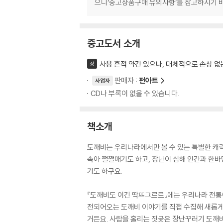
으니‘중고상품구매 유의사항‘를 참고하시기 
중고도서 소개
사용 흔적 약간 있으나, 대체적으로 손상 없
상
판매자 :
펀아트
사업자
CD나 부록이 없을 수 있습니다.
책소개
도깨비는 우리나라에서만 볼 수 있는 특별한 캐
속아 쩔쩔매기도 하고, 장난이 심해 인간과 한바
기도 하구요.
『도깨비도 이긴 딱뜨그르르』에는 우리나라 전통
전되어오는 도깨비 이야기를 직접 수집해 새롭게
거든요. 사람을 홀리는 짓궂은 장난꾸러기 도깨