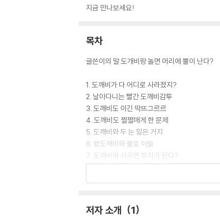
지금 만나보세요!
목차
글쓴이의 말 도개비랑 놀면 머리에 뿔이 난다?
1. 도깨비가 다 어디로 사라졌지?
2. 날아다니는 빨간 도깨비감투
3. 도깨비도 이긴 딱뜨그르르
4. 도깨비도 쩔쩔매게 한 문제
5. 도깨비와 두 눈 잃은 거지
6. 왕도깨비와 불효 아들
7. 도깨비와 사귀면 부자가 된다?
8. 도깨비가 무섭다고?
9. 뭐든 척척, 동자 도깨비
10. 꽹과리를 잘 쳐 도깨비가 된 사람
11. 삼형제가 부자 된 이야기
저자 소개
1
12. 처녀를 사랑한 참도깨비