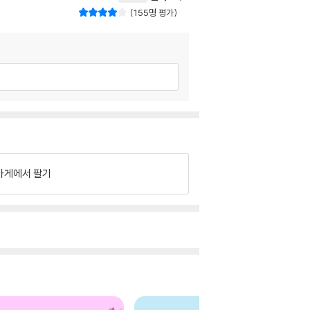
155명 평가
가게에서 팔기