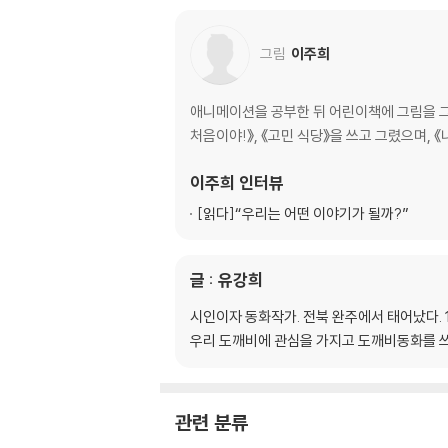
13. 돼지고기와 바꾼 도깨비 맷돌
14. 누가 누가 더 고집이 세나
그림
이주희
애니메이션을 공부한 뒤 어린이책에 그림을 그리고
처음이야!》, 《고민 식당》을 쓰고 그렸으며, 《
이주희
인터뷰
[읽다]
“우리는 어떤 이야기가 될까?”
글 : 유강희
시인이자 동화작가. 전북 완주에서 태어났다. 
우리 도깨비에 관심을 가지고 도깨비동화를 쓰고
관련 분류