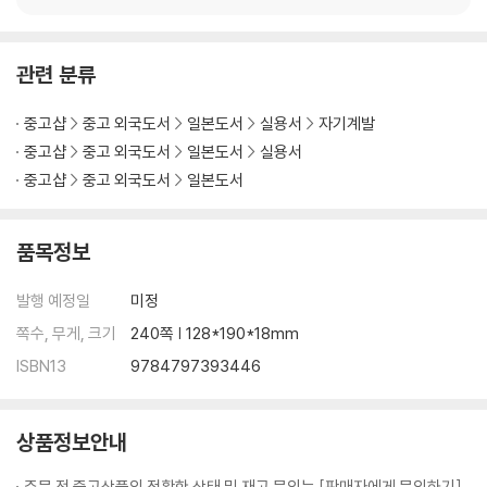
명한 관점을 바탕으로 논리정연하게 대답할 수 있는 사람은 의외로
많지 않다. 그것은 학창 시절 역사를 공부할 때 연호
관련 분류
중고샵
중고 외국도서
일본도서
실용서
자기계발
중고샵
중고 외국도서
일본도서
실용서
중고샵
중고 외국도서
일본도서
품목정보
발행 예정일
미정
쪽수, 무게, 크기
240쪽 | 128*190*18mm
ISBN13
9784797393446
상품정보안내
주문 전 중고상품의 정확한 상태 및 재고 문의는 [판매자에게 문의하기]