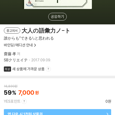
공유하기
大人の語彙力ノ-ト
중고외서
誰からも「できる!」と思われる
바인딩/에디션 안내
齋藤 孝
저
SBクリエイテ
2017.09.09.
새 상품에 가까운 상품
최상
16,890
원
59
7,000
YES포인트
0원
앱 다운 시 1천원 상품권