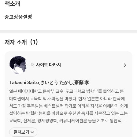
책소개
중고상품설명
저자 소개
1
저
사이토 다카시
Takashi Saito,さいとう たかし,齋藤 孝
일본 메이지대학교 문학부 교수. 도쿄대학교 법학부를 졸업하고 동
대학원에서 교육학 박사 과정을 마쳤다. 현재 일본뿐 아니라 한국에
서도 가장 주목받는 베스트셀러 작가로 어려운 지식을 이해하기 쉽게
설명하는 탁월한 능력을 바탕으로 수천만 독자를 사로잡고 있는 그는
교육학, 신체론, 경제경영학, 커뮤니케이션론 등을 기초로 통합적 지
식을 담은 관련 서적을 다수 집필했다. 학창 시절 누구나 배운 세계사.
펼쳐보기
하지만 세계사의 커다란 흐름을 이야기해보라고 하면 자기 나름의 분