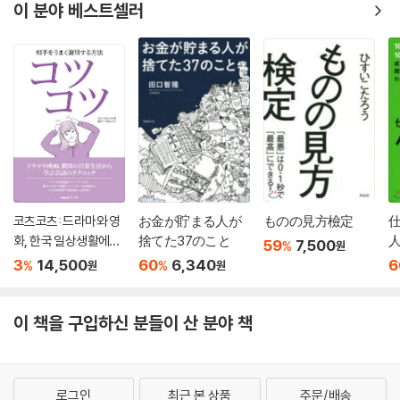
이 분야 베스트셀러
코츠코츠: 드라마와 영
お金が貯まる人が
ものの見方檢定
화, 한국 일상생활에서
捨てた37のこと
59
7,500
%
원
배우는 회화의 테크닉
3
14,500
60
6,340
6
%
%
원
원
이 책을 구입하신 분들이 산 분야 책
로그인
최근 본 상품
주문/배송