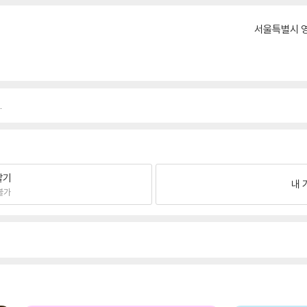
서울특별시 영
.
팔기
내 
불가