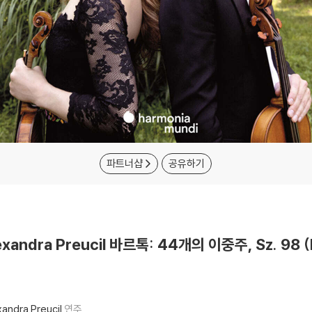
파트너샵
공유하기
lexandra Preucil 바르톡: 44개의 이중주, Sz. 98 (B
xandra Preucil
연주