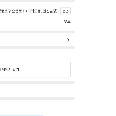
등포구 은행로 11(여의도동, 일신빌딩)
변경
무료
가게에서 팔기