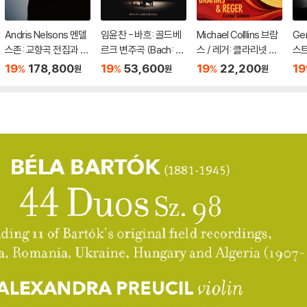
Andris Nelsons 멘델
임윤찬 - 바흐: 골드베
Michael Colllins 브람
Ge
스존: 교향곡 전집과 오
르크 변주곡 (Bach: G
스 / 레거: 클라리넷 오
스트
라토리오 (Mendelss
oldberg Variations)
중주 (Brahms / Rege
zt:
19
178,800
19
53,600
19
22,200
19
%
%
%
원
원
원
ohn: Symphonies &
[UHQCD]
r: Clarinet Quintets)
y) 
Oratorios) [7 SACD
[SACD Hybrid]
Hybrid]