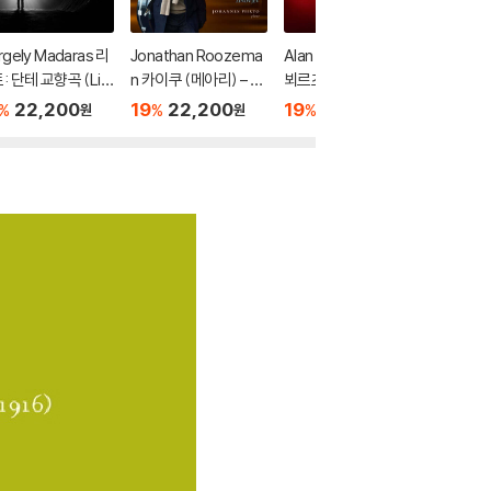
rgely Madaras 리
Jonathan Roozema
Alan Gilbert 다니엘
Kent N
: 단테 교향곡 (Lis
n 카이쿠 (메아리) – 핀
뵈르츠: 독주자를 위한
교향곡 1번
 Dante Symphon
란드 현대 첼로 작품 (K
이중 협주곡 (Daniel B
hms: S
22,200
19
22,200
19
22,200
19
4
%
%
%
%
원
원
원
[SACD Hybrid]
aiku (Echo) - Finnish
ortz: Double Concer
s.1 & 2)
Contemporary Wor
to for One) [SACD H
d]
ks For Cello) [SACD
ybrid]
Hybrid]