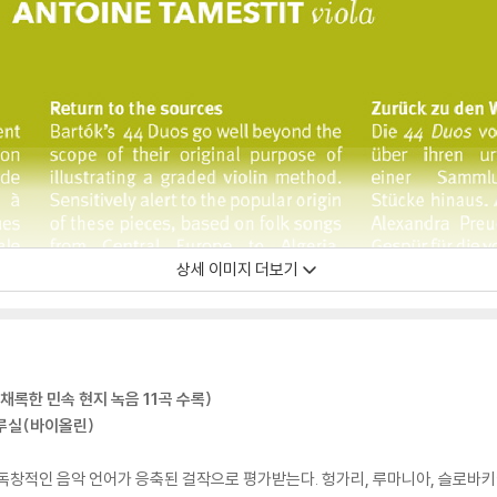
상세 이미지 더보기
 채록한 민속 현지 녹음 11곡 수록)
푸루실(바이올린)
독창적인 음악 언어가 응축된 걸작으로 평가받는다. 헝가리, 루마니아, 슬로바키