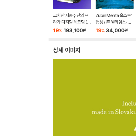
코치안 사중주단의 프
Zubin Mehta 홀스트:
라가 디지털 레코딩 (1
행성 / 존 윌리엄스: 스
996~2010) (The Co
타워즈 모음곡 (Gusta
19
193,100
19
34,000
%
%
원
원
mplete Praga Digital
v Holst: The Planet
s Recordings) [31C
s) [SHM-CD]
D]
상세 이미지