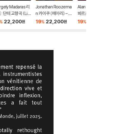
rgely Madaras 리
Jonathan Roozema
Alan Gilbert 다니엘
Kent N
: 단테 교향곡 (Lis
n 카이쿠 (메아리) – 핀
뵈르츠: 독주자를 위한
교향곡 1번
 Dante Symphon
란드 현대 첼로 작품 (K
이중 협주곡 (Daniel B
hms: S
22,200
19
22,200
19
22,200
19
4
%
%
%
%
원
원
원
[SACD Hybrid]
aiku (Echo) - Finnish
ortz: Double Concer
s.1 & 2)
Contemporary Wor
to for One) [SACD H
d]
ks For Cello) [SACD
ybrid]
Hybrid]