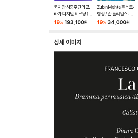
코치안 사중주단의 프
Zubin Mehta 홀스트:
라가 디지털 레코딩 (1
행성 / 존 윌리엄스: 스
996~2010) (The Co
타워즈 모음곡 (Gusta
19
193,100
19
34,000
%
%
원
원
mplete Praga Digital
v Holst: The Planet
s Recordings) [31C
s) [SHM-CD]
D]
상세 이미지