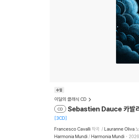
수입
이달의 클래식 CD
Sebastien Dauce 카발리:
CD
3CD
Francesco Cavalli
작곡
Lauranne Oliva
Harmonia Mundi
/
Harmonia Mundi
2026