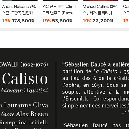
Andris Nelsons 멘델
임윤찬 - 바흐: 골드베
Michael Colllins 브람
Ge
스존: 교향곡 전집과 오
르크 변주곡 (Bach: G
스 / 레거: 클라리넷 오
스트
라토리오 (Mendelss
oldberg Variations)
중주 (Brahms / Rege
zt:
19
178,800
19
53,600
19
22,200
19
%
%
%
원
원
원
ohn: Symphonies &
[UHQCD]
r: Clarinet Quintets)
y) 
Oratorios) [7 SACD
[SACD Hybrid]
Hybrid]