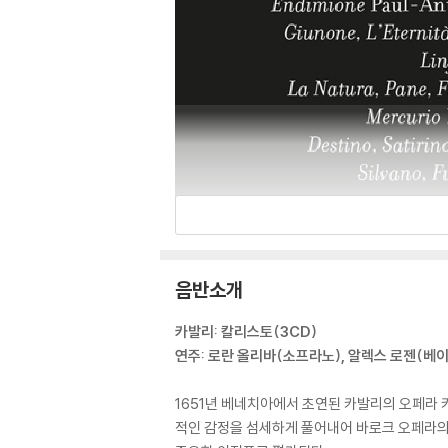
음반소개
카발리: 칼리스토(3CD)
연주: 로란 올리바(소프라노), 알렉스 로젠(베
1651년 베네치아에서 초연된 카발리의 오페라 
적인 감정을 섬세하게 풀어내어 바로크 오페라의