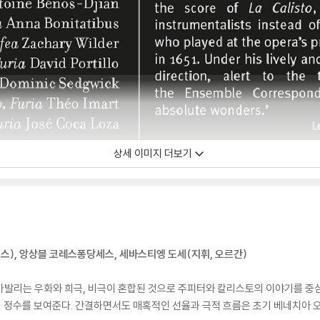
상세 이미지 더보기
이스), 앙상블 코레스퐁당세스, 세바스티엥 도세(지휘, 오르간)
카발리는 우화와 희극, 비극이 혼합된 것으로 주피터와 칼리스토의 이야기를 중
 정수를 보여준다. 간결하면서도 매혹적인 선율과 극적 흐름은 초기 베네치아 오