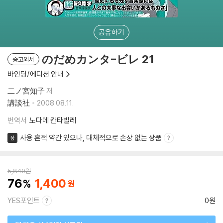
공유하기
のだめカンタ-ビレ 21
중고외서
바인딩/에디션 안내
二ノ宮知子
저
講談社
2008.08.11.
번역서
노다메 칸타빌레
사용 흔적 약간 있으나, 대체적으로 손상 없는 상품
상
5,840
원
76
1,400
YES포인트
0원