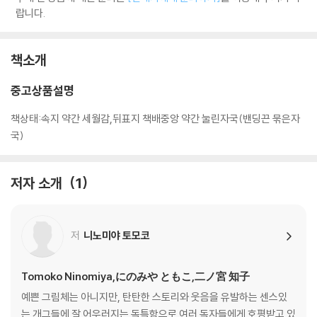
랍니다.
책소개
중고상품설명
책상태:속지 약간 세월감,뒤표지 책배중앙 약간 눌린자국(밴딩끈 묶은자
국)
저자 소개
1
저
니노미야 토모코
Tomoko Ninomiya,にのみや ともこ,二ノ宮 知子
예쁜 그림체는 아니지만, 탄탄한 스토리와 웃음을 유발하는 센스있
는 개그들에 잘 어우러지는 독특함으로 여러 독자들에게 호평받고 있