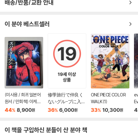
배송/반품/교환 안내
이 분야 베스트셀러
(미사용 / 희귀 일본어
修學旅行で仲良く
ONE PIECE COLOR
e
원서 / 만회책) 이케가
ないグル-プに入り
WALK(1)
Ev
미 료이치 - 스파이더
ました 1
e 
44
8,900
36
6,000
33
10,300
4
%
%
%
원
원
원
맨 1권
5
이 책을 구입하신 분들이 산 분야 책