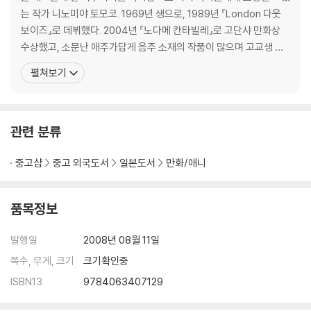
는 작가 니노미야 토모코. 1969년 생으로, 1989년 『London 다웃
보이즈』로 데뷔했다. 2004년 『노다메 칸타빌레』로 고단샤 만화상
수상했고, 소문난 애주가답게 음주 소재의 작품이 많으며 고교생 천
재 기업가의 이야기를 다룬『주식회사 천재 패밀리』가 일본 굴지 기업
펼쳐보기
사장의 애독서로 뽑혀 화제가 되었다. 클래식을 소재로 한『노다메 칸
타빌레』를 계기로 도쿄교향악단 상임 지휘자와 대담을 나누기도 하
였다. 주요작품으로 『OUT』『술 마시러 가자!』『음
관련 분류
중고샵
중고 외국도서
일본도서
만화/애니
품목정보
발행일
2008년 08월 11일
쪽수, 무게, 크기
크기확인중
ISBN13
9784063407129