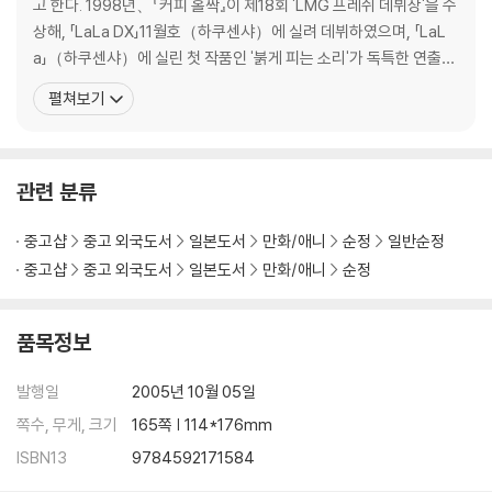
고 한다. 1998년、『커피 홀짝』이 제18회 'LMG 프레쉬 데뷔상'을 수
상해, 「LaLa DX」11월호（하쿠센샤）에 실려 데뷔하였으며, 「LaL
a」（하쿠센샤）에 실린 첫 작품인 '붉게 피는 소리'가 독특한 연출로
인기를 얻어 장편 연재 개시, 이 작품으로 제25회 '하쿠센샤 아테나
펼쳐보기
신인대상'에서 우수상을 수상하였다. 최근작 『나츠메 우인장』은 요괴
를 볼 수 있는, 평범하지만 평범하지 않은 소년 나츠메 타카시와 그의
수호요괴 야옹선생의 주변
관련 분류
중고샵
중고 외국도서
일본도서
만화/애니
순정
일반순정
중고샵
중고 외국도서
일본도서
만화/애니
순정
품목정보
발행일
2005년 10월 05일
쪽수, 무게, 크기
165쪽 | 114*176mm
ISBN13
9784592171584