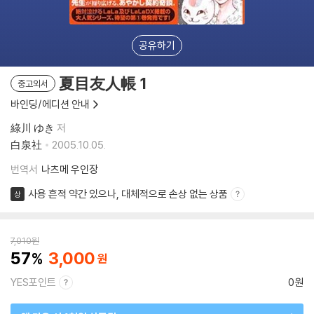
공유하기
夏目友人帳 1
중고외서
바인딩/에디션 안내
綠川 ゆき
저
白泉社
2005.10.05.
번역서
나츠메 우인장
사용 흔적 약간 있으나, 대체적으로 손상 없는 상품
상
7,010
원
57
3,000
YES포인트
0원