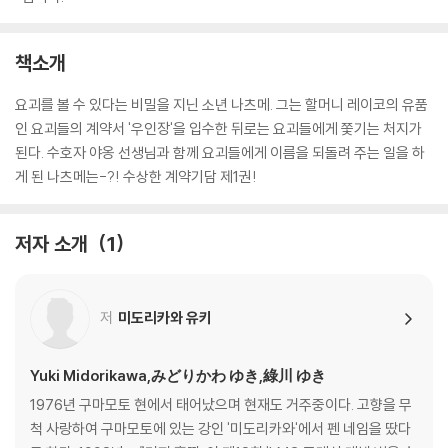
책소개
요괴를 볼 수 있다는 비밀을 지닌 소년 나츠메. 그는 할머니 레이코의 유품
인 요괴들의 계약서 '우인장'을 입수한 뒤로는 요괴들에게 쫓기는 처지가
된다. 수호자 야옹 선생님과 함께 요괴들에게 이름을 되돌려 주는 일을 하
게 된 나츠메는-?! 수상한 계약기담 제1권!
저자 소개
1
저
미도리카와 유키
Yuki Midorikawa,みどりかわ ゆき,綠川 ゆき
1976년 구마모토 현에서 태어났으며 현재도 거주중이다. 고향을 무
척 사랑하여 구마모토에 있는 강인 '미도리카와'에서 펜 네임을 땄다