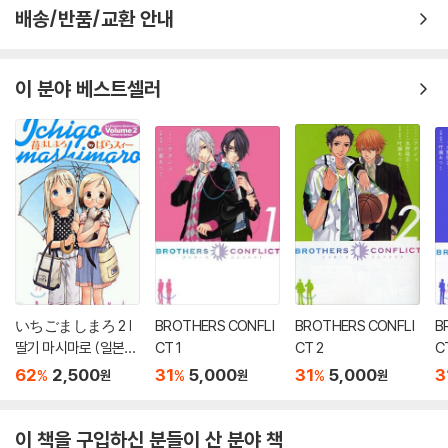
배송/반품/교환 안내
이 분야 베스트셀러
いちごましまろ 2 |
BROTHERS CONFLI
BROTHERS CONFLI
B
딸기 마시마로 (일본서
CT 1
CT 2
C
적)
62
2,500
31
5,000
31
5,000
3
%
%
%
원
원
원
이 책을 구입하신 분들이 산 분야 책