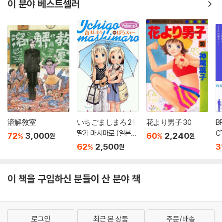
이 분야 베스트셀러
溶解敎室
いちごましまろ 2 |
花より男子 30
B
딸기 마시마로 (일본서
C
72
3,000
60
2,240
%
%
원
원
적)
62
2,500
3
%
원
이 책을 구입하신 분들이 산 분야 책
로그인
최근 본 상품
주문/배송