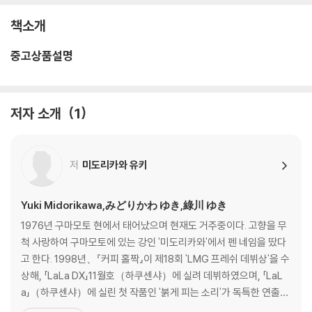
책소개
중고상품설명
저자 소개
1
저
미도리카와 유키
Yuki Midorikawa,みどりかわ ゆき,綠川 ゆき
1976년 구마모토 현에서 태어났으며 현재도 거주중이다. 고향을 무
척 사랑하여 구마모토에 있는 강인 '미도리카와'에서 펜 네임을 땄다
고 한다. 1998년、『커피 홀짝』이 제18회 'LMG 프레쉬 데뷔상'을 수
상해, 「LaLa DX」11월호（하쿠센샤）에 실려 데뷔하였으며, 「LaL
a」（하쿠센샤）에 실린 첫 작품인 '붉게 피는 소리'가 독특한 연출로
인기를 얻어 장편 연재 개시, 이 작품으로 제25회 '하쿠센샤 아테나