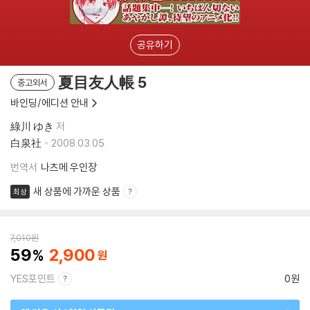
공유하기
夏目友人帳 5
중고외서
바인딩/에디션 안내
綠川 ゆき
저
白泉社
2008.03.05.
번역서
나츠메 우인장
새 상품에 가까운 상품
최상
7,010
원
59
2,900
YES포인트
0원