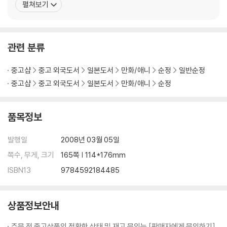
펼쳐보기
신인대상'에서 우수상을 수상하였다. 최근작 『나츠메 우인장』은 요괴
를 볼 수 있는, 평범하지만 평범하지 않은 소년 나츠메 타카시와 그의
수호요괴 야옹선생의 주변
관련 분류
중고샵
중고 외국도서
일본도서
만화/애니
순정
일반순정
중고샵
중고 외국도서
일본도서
만화/애니
순정
품목정보
발행일
2008년 03월 05일
쪽수, 무게, 크기
165쪽 | 114*176mm
ISBN13
9784592184485
상품정보안내
주문 전 중고상품의 정확한 상태 및 재고 문의는 [판매자에게 문의하기]