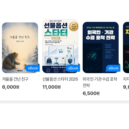
겨울을 건넌 친구
선물옵션 스타터 2026
외국인·기관 수급 포착
지지
전략
6,000
11,000
9,
원
원
6,500
원