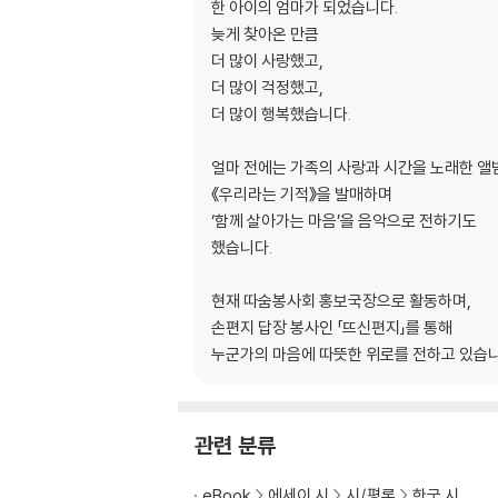
한 아이의 엄마가 되었습니다.
1.운동화가 작아졌다는 말
늦게 찾아온 만큼
2.네가 혼자 해낸 것들
더 많이 사랑했고,
3.아직은 어린 네 뒷모습
더 많이 걱정했고,
더 많이 행복했습니다.
5장 엄마의 미안함
1.바쁜 날의 그림자
얼마 전에는 가족의 사랑과 시간을 노래한 앨
2.화내고 돌아서던 밤
《우리라는 기적》을 발매하며
3.미안하다는 말 대신
‘함께 살아가는 마음’을 음악으로 전하기도
했습니다.
6장 너에게 꼭 주고 싶은 마음
1.착한 사람보다 따뜻한 사람
현재 따숨봉사회 홍보국장으로 활동하며,
2.넘어져도 괜찮아
손편지 답장 봉사인 「뜨신편지」를 통해
3.너는 너라서 충분해
누군가의 마음에 따뜻한 위로를 전하고 있습니
7장 언젠가 네가 어른이 되면
1.엄마 없이도 웃는 날
2.세상이 조금 차갑더라도
관련 분류
3.사랑을 오래 기억하는 사람
eBook
에세이 시
시/평론
한국 시