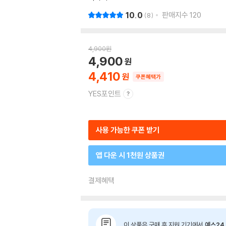
10.0
판매지수
120
8
4,900
원
4,900
4,410
쿠폰혜택가
YES포인트
사용 가능한 쿠폰 받기
앱 다운 시 1천원 상품권
결제혜택
이 상품은 구매 후 지원 기기에서
예스24 