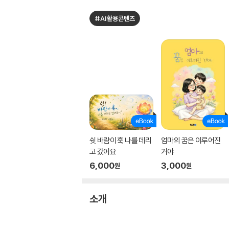
#AI활용콘텐츠
쉿 바람이 훅 나를 데리
엄마의 꿈은 이루어진
고 갔어요
거야
6,000
3,000
원
원
소개