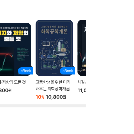
·저항의 모든 것
고등학생을 위한 미리
체결창만 보는 단타
고등학생
배우는 화학공학개론
배우는 
800
11,000
원
원
개론
10
10,800
10
1
%
%
원