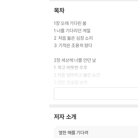
목차
1장 오래 기다린 봄
1.너를 기다리던 계절
2. 처음 들은 심장 소리
3. 기적은 조용히 왔다
2장 세상에 너를 안던 날
1. 작고 따뜻한 우주
2.처음 엄마라고 불린 순간
3.잠든 얼굴을 보며
3장 함께 자라는 시간
1.서툰 엄마의 하루
2.네 손을 잡고 걷는 속도
저자 소개
3.울고 웃던 저녁들
열한 해를 기다려
4장 어느새 아홉 살